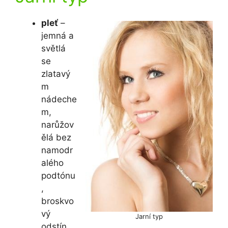
pleť
–
jemná a
světlá
se
zlatavý
m
nádeche
m,
narůžov
ělá bez
namodr
alého
podtónu
,
broskvo
vý
Jarní typ
odstín.