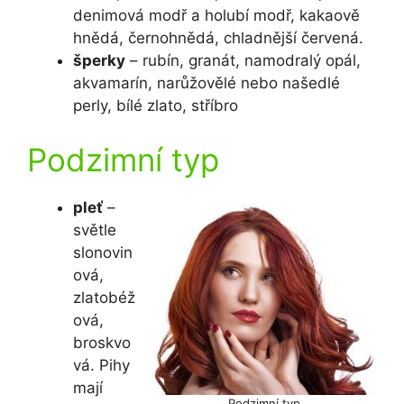
denimová modř a holubí modř, kakaově
hnědá, černohnědá, chladnější červená.
šperky
– rubín, granát, namodralý opál,
akvamarín, narůžovělé nebo našedlé
perly, bílé zlato, stříbro
Podzimní typ
pleť
–
světle
slonovin
ová,
zlatobéž
ová,
broskvo
vá. Pihy
mají
Podzimní typ