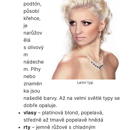
podtón,
působí
křehce,
je
narůžov
ělá
s olivový
m
nádeche
m. Pihy
nebo
Letní typ
znamén
ka jsou
našedlé barvy. Až na velmi světlé typy se
dobře opaluje.
vlasy
– platinová blond, popelavá,
středně až tmavě popelavě hnědá
rty
– jemně růžové s chladným