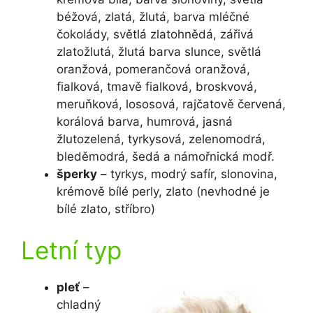
béžová, zlatá, žlutá, barva mléčné
čokolády, světlá zlatohnědá, zářivá
zlatožlutá, žlutá barva slunce, světlá
oranžová, pomerančová oranžová,
fialková, tmavě fialková, broskvová,
meruňková, lososová, rajčatově červená,
korálová barva, humrová, jasná
žlutozelená, tyrkysová, zelenomodrá,
bleděmodrá, šedá a námořnická modř.
šperky
– tyrkys, modrý safír, slonovina,
krémově bílé perly, zlato (nevhodné je
bílé zlato, stříbro)
Letní typ
pleť
–
chladný