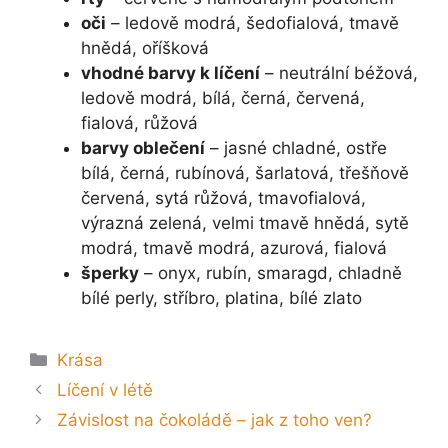
oči
– ledově modrá, šedofialová, tmavě
hnědá, oříšková
vhodné barvy k líčení
– neutrální béžová,
ledově modrá, bílá, černá, červená,
fialová, růžová
barvy oblečení
– jasné chladné, ostře
bílá, černá, rubínová, šarlatová, třešňově
červená, sytá růžová, tmavofialová,
výrazná zelená, velmi tmavě hnědá, sytě
modrá, tmavě modrá, azurová, fialová
šperky
– onyx, rubín, smaragd, chladně
bílé perly, stříbro, platina, bílé zlato
Rubriky
Krása
Líčení v létě
Závislost na čokoládě – jak z toho ven?