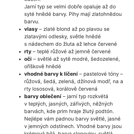
Jarní typ se velmi dobře opaluje až do
syté hnědé barvy. Pihy mají zlatohnědou
barvu.
vlasy
– zlaté blond až po plavou se
zlatavými odlesky, světle hnědé
s nádechem do žluta až lehce červené
rty
– teplé růžové až jemně červené
oči
– světlé až sytě modré, šedozelené,
oříškově hnědé
vhodné barvy k líčení
– pastelové tóny –
růžová, šedá, zelená, džínová modř, na a
rty lososová, korálově červená
barvy oblečení
– jarní typ rozkvétá
v teplých, jasných, zářivých, něžných
barvách, kde prim hraje žlutý podtón.
Nejlépe vám padnou barvy světlé, jasné
v jemných odstínech. Vhodné barvy jsou
krémová bílá, barva slonoviny, světlá