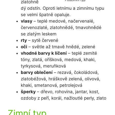
zlatohně
dý odstín. Oproti letnímu a zimnímu typu
se velmi špatně opaluje.
vlasy
– teplé medové, načervenalé,
červenozlaté, zlatohnědé, tmavohnědé
se zlatým leskem
rty
– sytě červené
oči
– světle až tmavě hnědé, zelené
vhodné barvy k líčení
– teplé zemité
tóny, zlatá, oříšková, medová, khaki,
tyrkysová, meruňková
barvy oblečení
– rezavá, čokoládová,
zlatobéžová, hráškově zelená, olivová,
khaki, smetanová, petrolejová
šperky
– dřevo, rohovina, jantar, kost,
ozdoby z peří, korál, nažloutlé perly, zlato
Zimní typ