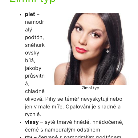
pleť
–
namodr
alý
podtón,
sněhurk
ovsky
bílá,
jakoby
průsvitn
á,
Zimní typ
chladně
olivová. Pihy se téměř nevyskytují nebo
jen v malé míře. Opalování je snadné a
rychlé.
vlasy
– sytě tmavě hnědé, hnědočerné,
černé s namodralým odstínem
rty
– červené s namodralým podtónem