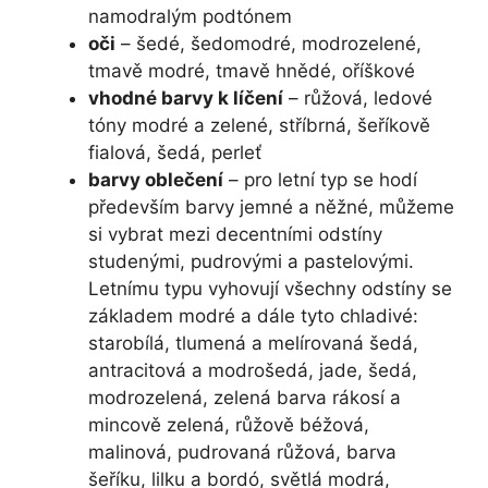
namodralým podtónem
oči
– šedé, šedomodré, modrozelené,
tmavě modré, tmavě hnědé, oříškové
vhodné barvy k líčení
– růžová, ledové
tóny modré a zelené, stříbrná, šeříkově
fialová, šedá, perleť
barvy oblečení
– pro letní typ se hodí
především barvy jemné a něžné, můžeme
si vybrat mezi decentními odstíny
studenými, pudrovými a pastelovými.
Letnímu typu vyhovují všechny odstíny se
základem modré a dále tyto chladivé:
starobílá, tlumená a melírovaná šedá,
antracitová a modrošedá, jade, šedá,
modrozelená, zelená barva rákosí a
mincově zelená, růžově béžová,
malinová, pudrovaná růžová, barva
šeříku, lilku a bordó, světlá modrá,