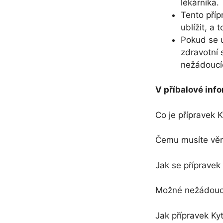
lékárníka.
Tento příp
ublížit, a 
Pokud se u
zdravotní 
nežádoucíc
V příbalové inf
Co je přípravek K
Čemu musíte věno
Jak se přípravek 
Možné nežádoucí
Jak přípravek Kyt