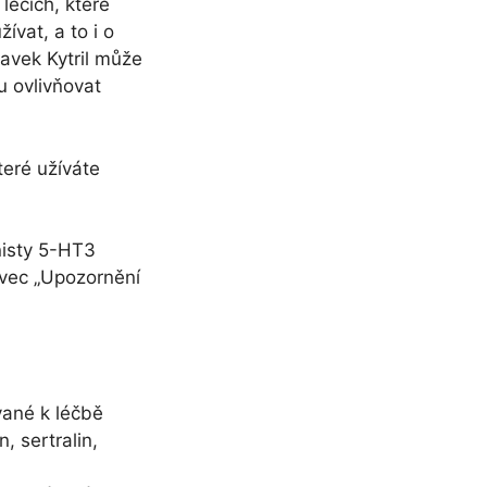
lécích, které
ívat, a to i o
ravek Kytril může
u ovlivňovat
teré užíváte
nisty 5-HT3
avec „Upozornění
vané k léčbě
, sertralin,