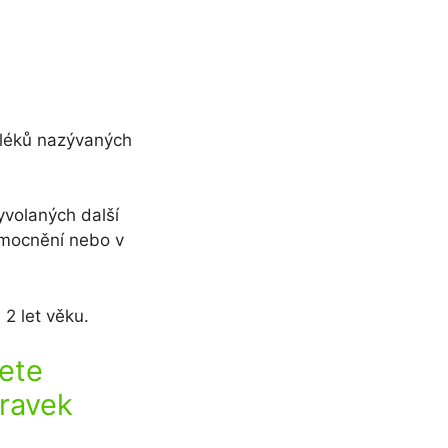
y léků nazývaných
yvolaných další
emocnění nebo v
 2 let věku.
ete
pravek