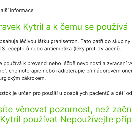
alší informace
ravek Kytril a k čemu se používá
obsahuje léčivou látku granisetron. Tato patří do skupin
3 receptorů nebo antiemetika (léky proti zvracení).
se používá k prevenci nebo léčbě nevolnosti a zvracení v
např. chemoterapie nebo radioterapie při nádorovém on
irurgickým zákrokem.
roztok je určen pro použití u dospělých pacientů a dětí od
te věnovat pozornost, než začn
 Kytril používat Nepoužívejte pří