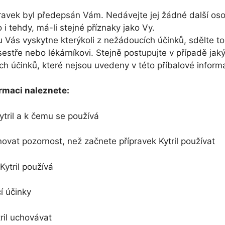
ravek byl předepsán Vám. Nedávejte jej žádné další oso
to i tehdy, má-li stejné příznaky jako Vy.
 Vás vyskytne kterýkoli z nežádoucích účinků, sdělte to
sestře nebo lékárníkovi. Stejně postupujte v případě jaký
h účinků, které nejsou uvedeny v této příbalové informa
ormaci naleznete:
ytril a k čemu se používá
vat pozornost, než začnete přípravek Kytril používat
Kytril používá
 účinky
ril uchovávat