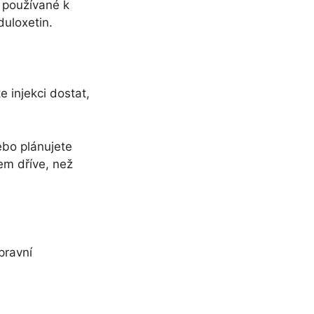
) používané k
duloxetin.
 injekci dostat,
ebo plánujete
em dříve, než
pravní