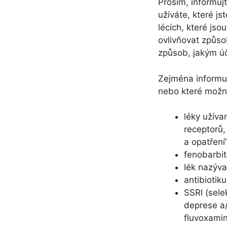
Prosím, informujt
užíváte, které j
lécích, které jso
ovlivňovat způsob
způsob, jakým úč
Zejména informuj
nebo které možn
léky užíva
receptorů,
a opatření
fenobarbit
lék nazýva
antibiotik
SSRI (sele
deprese a/
fluvoxamin