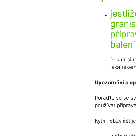
jestli
granis
přípra
balení
Pokud si n
lékárníkem
Upozornění a op
Poraďte se se sv
používat příprav
Kytril, obzvlášť je