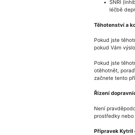
SNRI (inhi
léčbě depr
Těhotenství a ko
Pokud jste těhot
pokud Vám výslov
Pokud jste těhot
otěhotnět, poraď
začnete tento pří
Řízení dopravní
Není pravděpodob
prostředky nebo o
Přípravek Kytril