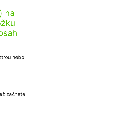
)) na
ožku
Obsah
estrou nebo
než začnete