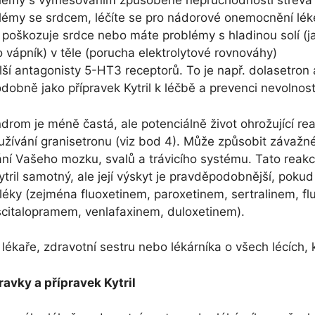
lémy s vyměšováním způsobené neprůchodností střeva
lémy se srdcem, léčíte se pro nádorové onemocnění lék
poškozuje srdce nebo máte problémy s hladinou solí (jak
 vápník) v těle (porucha elektrolytové rovnováhy)
lší antagonisty 5-HT3 receptorů. To je např. dolasetron
dobně jako přípravek Kytril k léčbě a prevenci nevolnost
drom je méně častá, ale potenciálně život ohrožující rea
 užívání granisetronu (viz bod 4). Může způsobit závaž
í Vašeho mozku, svalů a trávicího systému. Tato reak
Kytril samotný, ale její výskyt je pravděpodobnější, pokud 
 léky (zejména fluoxetinem, paroxetinem, sertralinem, 
citalopramem, venlafaxinem, duloxetinem).
lékaře, zdravotní sestru nebo lékárníka o všech lécích, 
pravky a přípravek Kytril