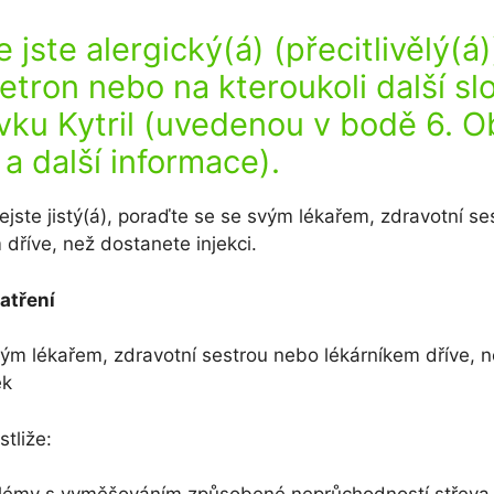
že jste alergický(á) (přecitlivělý(á
etron nebo na kteroukoli další sl
vku Kytril (uvedenou v bodě 6. 
 a další informace).
ejste jistý(á), poraďte se se svým lékařem, zdravotní s
 dříve, než dostanete injekci.
atření
ým lékařem, zdravotní sestrou nebo lékárníkem dříve, 
ek
stliže: