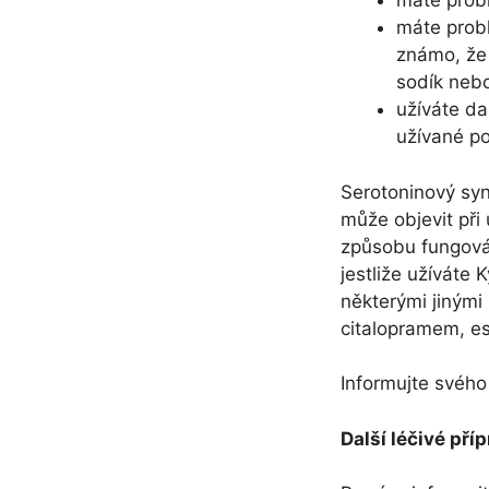
máte prob
máte prob
známo, že 
sodík nebo
užíváte da
užívané po
Serotoninový syn
může objevit při
způsobu fungován
jestliže užíváte 
některými jinými
citalopramem, es
Informujte svého 
Další léčivé pří