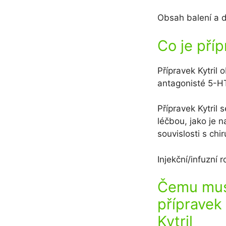
Obsah balení a d
Co je příp
Přípravek Kytril 
antagonisté 5-HT
Přípravek Kytril 
léčbou, jako je 
souvislosti s ch
Injekční/infuzní 
Čemu musí
přípravek
Kytril