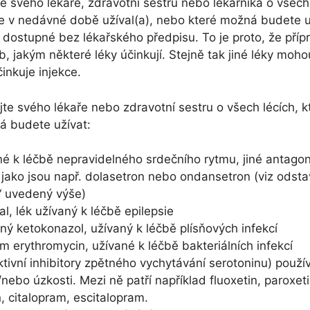
e svého lékaře, zdravotní sestru nebo lékárníka o všech 
ste v nedávné době užíval(a), nebo které možná budete už
u dostupné bez lékařského předpisu. To je proto, že příp
, jakým některé léky účinkují. Stejně tak jiné léky moho
inkuje injekce.
te svého lékaře nebo zdravotní sestru o všech lécích, k
á budete užívat:
né k léčbě nepravidelného srdečního rytmu, jiné antago
 jako jsou např. dolasetron nebo ondansetron (viz odst
“ uvedený výše)
al, lék užívaný k léčbě epilepsie
ný ketokonazol, užívaný k léčbě plísňových infekcí
um erythromycin, užívané k léčbě bakteriálních infekcí
ktivní inhibitory zpětného vychytávání serotoninu) použí
nebo úzkosti. Mezi ně patří například fluoxetin, paroxetin
, citalopram, escitalopram.