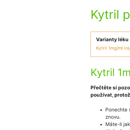
Kytril 
Varianty léku
Kytril 1mg/ml in
Kytril 1
Přečtěte si pozo
používat, proto
Ponechte s
znovu.
Máte-li ja