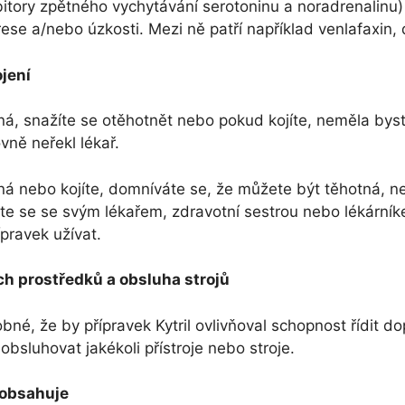
bitory zpětného vychytávání serotoninu a noradrenalinu
ese a/nebo úzkosti. Mezi ně patří například venlafaxin, 
jení
ná, snažíte se otěhotnět nebo pokud kojíte, neměla byste
ně neřekl lékař.
ná nebo kojíte, domníváte se, že můžete být těhotná, n
te se se svým lékařem, zdravotní sestrou nebo lékárník
pravek užívat.
ch prostředků a obsluha strojů
né, že by přípravek Kytril ovlivňoval schopnost řídit do
bsluhovat jakékoli přístroje nebo stroje.
 obsahuje