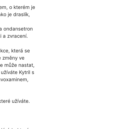
em, o kterém je
o je draslík,
 a ondansetron
i a zvracení.
kce, která se
né změny ve
ce může nastat,
užíváte Kytril s
fluvoxaminem,
které užíváte.