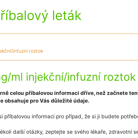
příbalový leták
jekční/infuzní roztok
mg/ml injekční/infuzní roztok
rně celou příbalovou informaci dříve, než začnete ten
že obsahuje pro Vás důležité údaje.
i příbalovou informaci pro případ, že si ji budete potřeb
kékoli další otázky, zeptejte se svého lékaře, zdravotní 