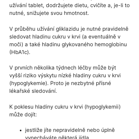
užívání tablet, dodržujete dietu, cvičíte a, je-li to
nutné, snižujete svou hmotnost.
V průběhu užívání gliklazidu je nutné pravidelně
sledovat hladinu cukru v krvi (a eventuálně v
moči) a také hladinu glykovaného hemoglobinu
(HbA1c).
V prvních několika týdnech léčby může být
vyšší riziko výskytu nízké hladiny cukru v krvi
(hypoglykemie). Proto je nezbytné přísné
lékařské sledování.
K poklesu hladiny cukru v krvi (hypoglykemii)
může dojít:
jestliže jíte nepravidelně nebo úplně
vynecháváte některá jídla,