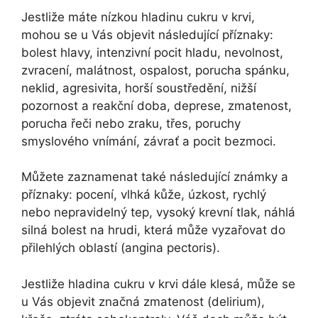
Jestliže máte nízkou hladinu cukru v krvi,
mohou se u Vás objevit následující příznaky:
bolest hlavy, intenzivní pocit hladu, nevolnost,
zvracení, malátnost, ospalost, porucha spánku,
neklid, agresivita, horší soustředění, nižší
pozornost a reakční doba, deprese, zmatenost,
porucha řeči nebo zraku, třes, poruchy
smyslového vnímání, závrať a pocit bezmoci.
Můžete zaznamenat také následující známky a
příznaky: pocení, vlhká kůže, úzkost, rychlý
nebo nepravidelný tep, vysoký krevní tlak, náhlá
silná bolest na hrudi, která může vyzařovat do
přilehlých oblastí (angina pectoris).
Jestliže hladina cukru v krvi dále klesá, může se
u Vás objevit značná zmatenost (delirium),