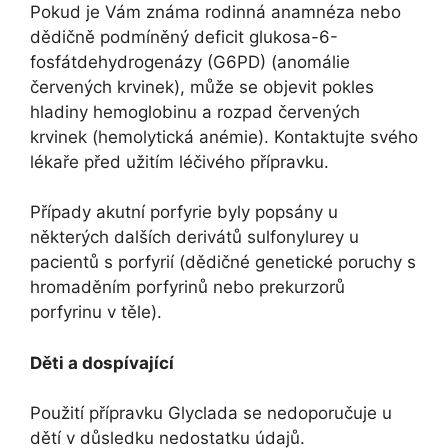
Pokud je Vám známa rodinná anamnéza nebo
dědičně podmíněný deficit glukosa-6-
fosfátdehydrogenázy (G6PD) (anomálie
červených krvinek), může se objevit pokles
hladiny hemoglobinu a rozpad červených
krvinek (hemolytická anémie). Kontaktujte svého
lékaře před užitím léčivého přípravku.
Případy akutní porfyrie byly popsány u
některých dalších derivátů sulfonylurey u
pacientů s porfyrií (dědičné genetické poruchy s
hromaděním porfyrinů nebo prekurzorů
porfyrinu v těle).
Děti a dospívající
Použití přípravku Glyclada se nedoporučuje u
dětí v důsledku nedostatku údajů.