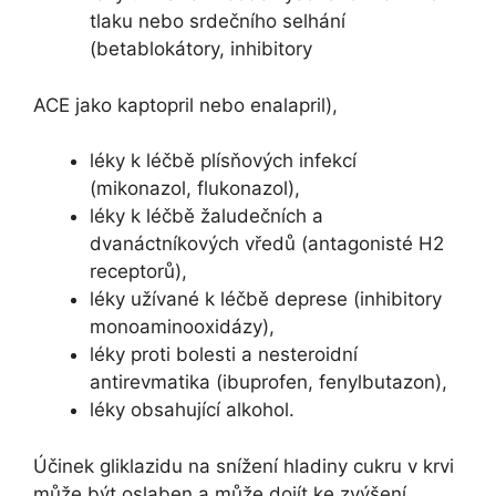
tlaku nebo srdečního selhání
(betablokátory, inhibitory
ACE jako kaptopril nebo enalapril),
léky k léčbě plísňových infekcí
(mikonazol, flukonazol),
léky k léčbě žaludečních a
dvanáctníkových vředů (antagonisté H2
receptorů),
léky užívané k léčbě deprese (inhibitory
monoaminooxidázy),
léky proti bolesti a nesteroidní
antirevmatika (ibuprofen, fenylbutazon),
léky obsahující alkohol.
Účinek gliklazidu na snížení hladiny cukru v krvi
může být oslaben a může dojít ke zvýšení