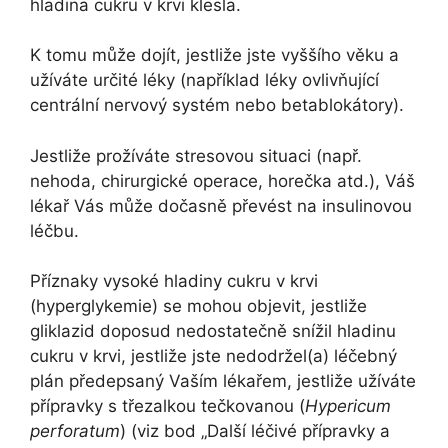
hladina cukru v krvi klesla.
K tomu může dojít, jestliže jste vyššího věku a
užíváte určité léky (například léky ovlivňující
centrální nervový systém nebo betablokátory).
Jestliže prožíváte stresovou situaci (např.
nehoda, chirurgické operace, horečka atd.), Váš
lékař Vás může dočasně převést na insulinovou
léčbu.
Příznaky vysoké hladiny cukru v krvi
(hyperglykemie) se mohou objevit, jestliže
gliklazid doposud nedostatečně snížil hladinu
cukru v krvi, jestliže jste nedodržel(a) léčebný
plán předepsaný Vaším lékařem, jestliže užíváte
přípravky s třezalkou tečkovanou (
Hypericum
perforatum
) (viz bod „Další léčivé přípravky a