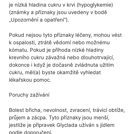
je nízká hladina cukru v krvi (hypoglykemie)
(známky a příznaky jsou uvedeny v bodě
„Upozornění a opatření“).
Pokud nejsou tyto příznaky léčeny, mohou vést
k ospalosti, ztrátě vědomí nebo možnému
kómatu. Pokud je příhoda nízké hladiny
krevního cukru závažná nebo dlouhotrvající,
dokonce i když je dočasně zvládnuta užitím
cukru, měl(a) byste okamžitě vyhledat
lékařskou pomoc.
Poruchy zažívání
Bolest břicha, nevolnost, zvracení, trávicí obtíže,
průjem a zácpa. Tyto příznaky jsou menší,
jestliže je přípravek Glyclada užíván s jídlem
podle doporučení.