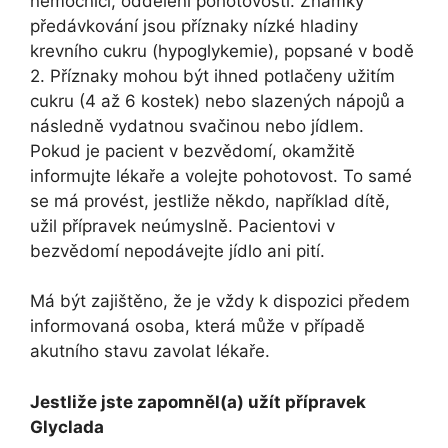
nemocnici, oddělení pohotovosti. Známky
předávkování jsou příznaky nízké hladiny
krevního cukru (hypoglykemie), popsané v bodě
2. Příznaky mohou být ihned potlačeny užitím
cukru (4 až 6 kostek) nebo slazených nápojů a
následně vydatnou svačinou nebo jídlem.
Pokud je pacient v bezvědomí, okamžitě
informujte lékaře a volejte pohotovost. To samé
se má provést, jestliže někdo, například dítě,
užil přípravek neúmyslně. Pacientovi v
bezvědomí nepodávejte jídlo ani pití.
Má být zajištěno, že je vždy k dispozici předem
informovaná osoba, která může v případě
akutního stavu zavolat lékaře.
Jestliže jste zapomněl(a) užít přípravek
Glyclada