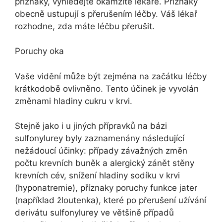
příznaky, vyhledejte okamžitě lékaře. Příznaky
obecně ustupují s přerušením léčby. Váš lékař
rozhodne, zda máte léčbu přerušit.
Poruchy oka
Vaše vidění může být zejména na začátku léčby
krátkodobě ovlivněno. Tento účinek je vyvolán
změnami hladiny cukru v krvi.
Stejně jako i u jiných přípravků na bázi
sulfonylurey byly zaznamenány následující
nežádoucí účinky: případy závažných změn
počtu krevních buněk a alergický zánět stěny
krevních cév, snížení hladiny sodíku v krvi
(hyponatremie), příznaky poruchy funkce jater
(například žloutenka), které po přerušení užívání
derivátu sulfonylurey ve většině případů