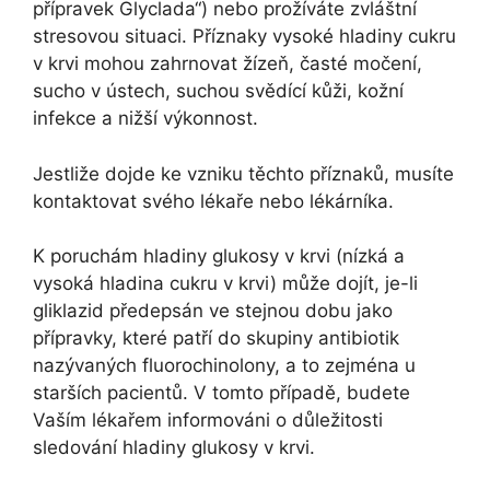
přípravek Glyclada“) nebo prožíváte zvláštní
stresovou situaci. Příznaky vysoké hladiny cukru
v krvi mohou zahrnovat žízeň, časté močení,
sucho v ústech, suchou svědící kůži, kožní
infekce a nižší výkonnost.
Jestliže dojde ke vzniku těchto příznaků, musíte
kontaktovat svého lékaře nebo lékárníka.
K poruchám hladiny glukosy v krvi (nízká a
vysoká hladina cukru v krvi) může dojít, je-li
gliklazid předepsán ve stejnou dobu jako
přípravky, které patří do skupiny antibiotik
nazývaných fluorochinolony, a to zejména u
starších pacientů. V tomto případě, budete
Vaším lékařem informováni o důležitosti
sledování hladiny glukosy v krvi.