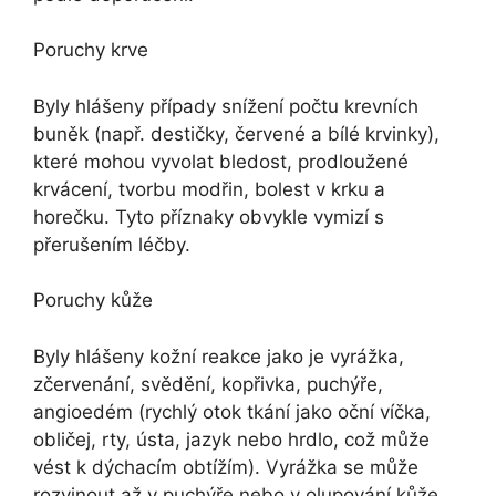
Poruchy krve
Byly hlášeny případy snížení počtu krevních
buněk (např. destičky, červené a bílé krvinky),
které mohou vyvolat bledost, prodloužené
krvácení, tvorbu modřin, bolest v krku a
horečku. Tyto příznaky obvykle vymizí s
přerušením léčby.
Poruchy kůže
Byly hlášeny kožní reakce jako je vyrážka,
zčervenání, svědění, kopřivka, puchýře,
angioedém (rychlý otok tkání jako oční víčka,
obličej, rty, ústa, jazyk nebo hrdlo, což může
vést k dýchacím obtížím). Vyrážka se může
rozvinout až v puchýře nebo v olupování kůže.