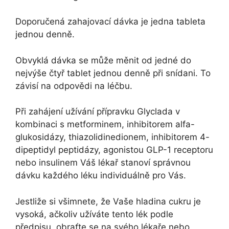
Doporučená zahajovací dávka je jedna tableta
jednou denně.
Obvyklá dávka se může měnit od jedné do
nejvýše čtyř tablet jednou denně při snídani. To
závisí na odpovědi na léčbu.
Při zahájení užívání přípravku Glyclada v
kombinaci s metforminem, inhibitorem alfa-
glukosidázy, thiazolidinedionem, inhibitorem 4-
dipeptidyl peptidázy, agonistou GLP-1 receptoru
nebo insulinem Váš lékař stanoví správnou
dávku každého léku individuálně pro Vás.
Jestliže si všimnete, že Vaše hladina cukru je
vysoká, ačkoliv užíváte tento lék podle
předpisu, obraťte se na svého lékaře nebo