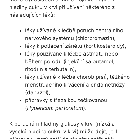
hladiny cukru v krvi při užívání některého z
následujících léků:
léky užívané k léčbě poruch centrálního
nervového systému (chlorpromazin),
léky k potlačení zánětu (kortikosteroidy),
léky používané k léčbě astmatu nebo
během porodu (injekční salbutamol,
ritodrin a terbutalin),
léky užívané k léčbě chorob prsů, těžkého
menstruačního krvácení a endometriózy
(danazol),
přípravky s třezalkou tečkovanou
(
Hypericum perforatum
).
K poruchám hladiny glukosy v krvi (nízká a
vysoká hladina cukru v krvi) může dojít, je-li