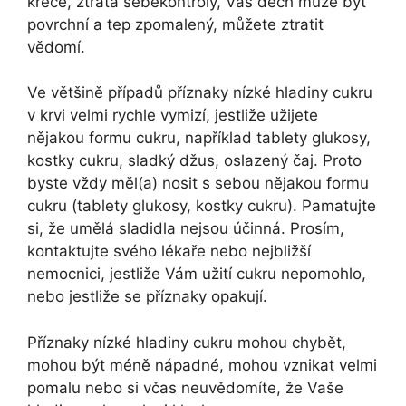
křeče, ztráta sebekontroly, Váš dech může být
povrchní a tep zpomalený, můžete ztratit
vědomí.
Ve většině případů příznaky nízké hladiny cukru
v krvi velmi rychle vymizí, jestliže užijete
nějakou formu cukru, například tablety glukosy,
kostky cukru, sladký džus, oslazený čaj. Proto
byste vždy měl(a) nosit s sebou nějakou formu
cukru (tablety glukosy, kostky cukru). Pamatujte
si, že umělá sladidla nejsou účinná. Prosím,
kontaktujte svého lékaře nebo nejbližší
nemocnici, jestliže Vám užití cukru nepomohlo,
nebo jestliže se příznaky opakují.
Příznaky nízké hladiny cukru mohou chybět,
mohou být méně nápadné, mohou vznikat velmi
pomalu nebo si včas neuvědomíte, že Vaše