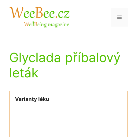
Přeskočit
na
Menu
obsah
Glyclada příbalový
leták
Varianty léku