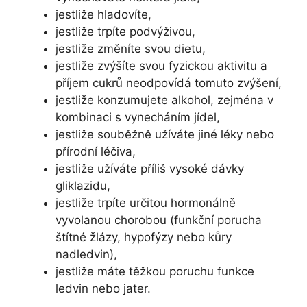
jestliže hladovíte,
jestliže trpíte podvýživou,
jestliže změníte svou dietu,
jestliže zvýšíte svou fyzickou aktivitu a
příjem cukrů neodpovídá tomuto zvýšení,
jestliže konzumujete alkohol, zejména v
kombinaci s vynecháním jídel,
jestliže souběžně užíváte jiné léky nebo
přírodní léčiva,
jestliže užíváte příliš vysoké dávky
gliklazidu,
jestliže trpíte určitou hormonálně
vyvolanou chorobou (funkční porucha
štítné žlázy, hypofýzy nebo kůry
nadledvin),
jestliže máte těžkou poruchu funkce
ledvin nebo jater.