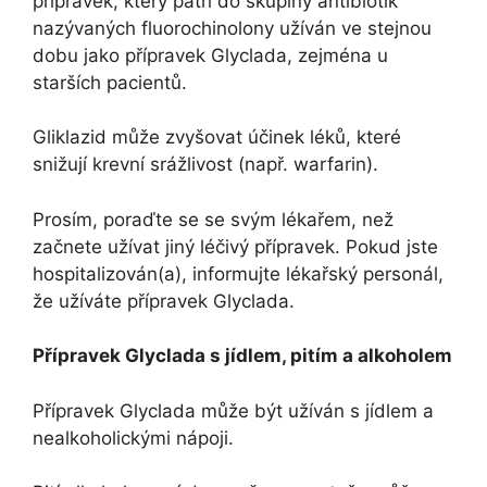
přípravek, který patří do skupiny antibiotik
nazývaných fluorochinolony užíván ve stejnou
dobu jako přípravek Glyclada, zejména u
starších pacientů.
Gliklazid může zvyšovat účinek léků, které
snižují krevní srážlivost (např. warfarin).
Prosím, poraďte se se svým lékařem, než
začnete užívat jiný léčivý přípravek. Pokud jste
hospitalizován(a), informujte lékařský personál,
že užíváte přípravek Glyclada.
Přípravek Glyclada s jídlem, pitím a alkoholem
Přípravek Glyclada může být užíván s jídlem a
nealkoholickými nápoji.