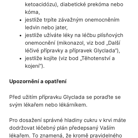
ketoacidózu), diabetické prekóma nebo
kóma,
jestliže trpíte závažným onemocněním
ledvin nebo jater,
jestliže užíváte léky na léčbu plísňových
onemocnění (mikonazol, viz bod „Další
léčivé přípravky a přípravek Glyclada“),
jestliže kojíte (viz bod „Těhotenství a
kojení“).
Upozornění a opatření
Před užitím přípravku Glyclada se poraďte se
svým lékařem nebo lékárníkem.
Pro dosažení správné hladiny cukru v krvi máte
dodržovat léčebný plán předepsaný Vaším
lékařem. To znamená, že kromě pravidelného