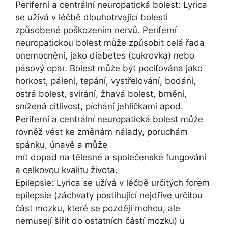
Periferní a centrální neuropatická bolest: Lyrica
se užívá v léčbě dlouhotrvající bolesti
způsobené poškozením nervů. Periferní
neuropatickou bolest může způsobit celá řada
onemocnění, jako diabetes (cukrovka) nebo
pásový opar. Bolest může být pociťována jako
horkost, pálení, tepání, vystřelování, bodání,
ostrá bolest, svírání, žhavá bolest, brnění,
snížená citlivost, píchání jehličkami apod.
Periferní a centrální neuropatická bolest může
rovněž vést ke změnám nálady, poruchám
spánku, únavě a může
mít dopad na tělesné a společenské fungování
a celkovou kvalitu života.
Epilepsie: Lyrica se užívá v léčbě určitých forem
epilepsie (záchvaty postihující nejdříve určitou
část mozku, které se později mohou, ale
nemusejí šířit do ostatních částí mozku) u