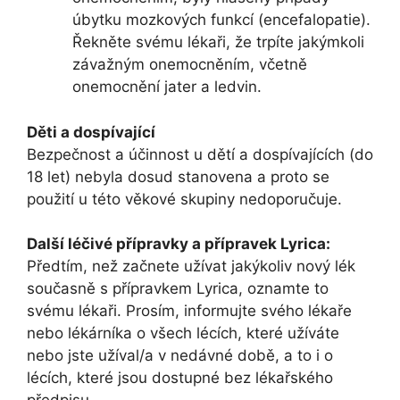
úbytku mozkových funkcí (encefalopatie).
Řekněte svému lékaři, že trpíte jakýmkoli
závažným onemocněním, včetně
onemocnění jater a ledvin.
Děti a dospívající
Bezpečnost a účinnost u dětí a dospívajících (do
18 let) nebyla dosud stanovena a proto se
použití u této věkové skupiny nedoporučuje.
Další léčivé přípravky a přípravek Lyrica:
Předtím, než začnete užívat jakýkoliv nový lék
současně s přípravkem Lyrica, oznamte to
svému lékaři. Prosím, informujte svého lékaře
nebo lékárníka o všech lécích, které užíváte
nebo jste užíval/a v nedávné době, a to i o
lécích, které jsou dostupné bez lékařského