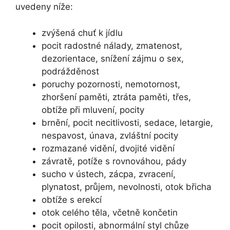
uvedeny níže:
zvýšená chuť k jídlu
pocit radostné nálady, zmatenost,
dezorientace, snížení zájmu o sex,
podrážděnost
poruchy pozornosti, nemotornost,
zhoršení paměti, ztráta paměti, třes,
obtíže při mluvení, pocity
brnění, pocit necitlivosti, sedace, letargie,
nespavost, únava, zvláštní pocity
rozmazané vidění, dvojité vidění
závratě, potíže s rovnováhou, pády
sucho v ústech, zácpa, zvracení,
plynatost, průjem, nevolnosti, otok břicha
obtíže s erekcí
otok celého těla, včetně končetin
pocit opilosti, abnormální styl chůze