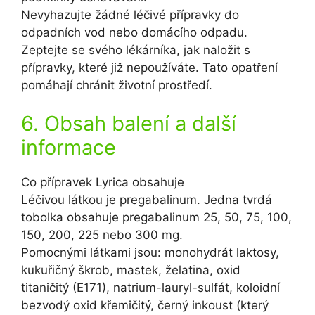
Nevyhazujte žádné léčivé přípravky do
odpadních vod nebo domácího odpadu.
Zeptejte se svého lékárníka, jak naložit s
přípravky, které již nepoužíváte. Tato opatření
pomáhají chránit životní prostředí.
6. Obsah balení a další
informace
Co přípravek Lyrica obsahuje
Léčivou látkou je pregabalinum. Jedna tvrdá
tobolka obsahuje pregabalinum 25, 50, 75, 100,
150, 200, 225 nebo 300 mg.
Pomocnými látkami jsou: monohydrát laktosy,
kukuřičný škrob, mastek, želatina, oxid
titaničitý (E171), natrium-lauryl-sulfát, koloidní
bezvodý oxid křemičitý, černý inkoust (který