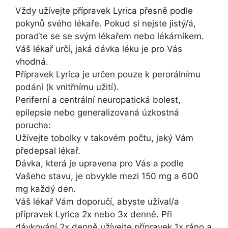
Vždy užívejte přípravek Lyrica přesně podle
pokynů svého lékaře. Pokud si nejste jistý/á,
poraďte se se svým lékařem nebo lékárníkem.
Váš lékař určí, jaká dávka léku je pro Vás
vhodná.
Přípravek Lyrica je určen pouze k perorálnímu
podání (k vnitřnímu užití).
Periferní a centrální neuropatická bolest,
epilepsie nebo generalizovaná úzkostná
porucha:
Užívejte tobolky v takovém počtu, jaký Vám
předepsal lékař.
Dávka, která je upravena pro Vás a podle
Vašeho stavu, je obvykle mezi 150 mg a 600
mg každý den.
Váš lékař Vám doporučí, abyste užíval/a
přípravek Lyrica 2x nebo 3x denně. Při
dávkování 2x denně užívejte přípravek 1x ráno a