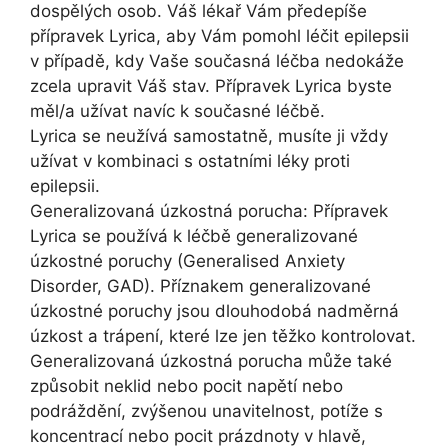
dospělých osob. Váš lékař Vám předepíše
přípravek Lyrica, aby Vám pomohl léčit epilepsii
v případě, kdy Vaše současná léčba nedokáže
zcela upravit Váš stav. Přípravek Lyrica byste
měl/a užívat navíc k současné léčbě.
Lyrica se neužívá samostatně, musíte ji vždy
užívat v kombinaci s ostatními léky proti
epilepsii.
Generalizovaná úzkostná porucha: Přípravek
Lyrica se používá k léčbě generalizované
úzkostné poruchy (Generalised Anxiety
Disorder, GAD). Příznakem generalizované
úzkostné poruchy jsou dlouhodobá nadměrná
úzkost a trápení, které lze jen těžko kontrolovat.
Generalizovaná úzkostná porucha může také
způsobit neklid nebo pocit napětí nebo
podráždění, zvýšenou unavitelnost, potíže s
koncentrací nebo pocit prázdnoty v hlavě,