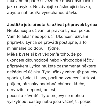
takovém případě si vezměte další dávku léku
jako obvykle. Nezdvojujte následující dávku,
abyste nahradil/a vynechanou dávku.
Jestliže jste přestal/a užívat přípravek Lyrica
Neukončujte užívání přípravku Lyrica, pokud
Vám to lékař nedoporučí. Ukončení užívání
přípravku Lyrica se provádí postupně, a to
minimálně po dobu 1 týdne.
Měl/a byste si být vědom/a toho, že po
ukončení dlouhodobé nebo krátkodobé léčby
přípravkem Lyrica můžete zaznamenat některé
nežádoucí účinky. Tyto účinky zahrnují: poruchy
spánku, bolest hlavy, pocit na zvracení, úzkost,
průjem, příznaky podobné chřipce, křeče,
nervozitu, depresi, bolest,
pocení a závratě. Tyto projevy se mohou
vyskytnout častěji nebo jsou vážnější, pokud