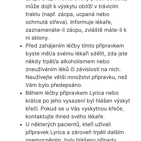
může dojít k výskytu obtíží v trávicím
traktu (např. zácpa, ucpaná nebo
ochrnutá střeva). Informuje lékaře,
zaznamenáte-li zácpu, zvláště máte-li k
ní sklony.
Před zahájením léčby tímto přípravkem
byste měl/a svému lékaři sdělit, zda jste
někdy trpěl/a alkoholismem nebo
zneužíváním léků či závislostí na nich.
Neužívejte větší množství přípravku, než
Vám bylo předepsáno.
Během léčby přípravkem Lyrica nebo
krátce po jeho vysazení byl hlášen výskyt
křečí. Pokud se u Vás vyskytnou křeče,
kontaktujte ihned svého lékaře.
U některých pacientů, kteří užívali
přípravek Lyrica a zároveň trpěli dalším
onemocněním, byly hlášeny případy