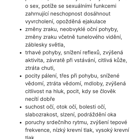
o sex, potíže se sexuálními funkcemi
zahrnující neschopnost dosáhnout
vyvrcholení, opožděná ejakulace
změny zraku, neobvyklé oční pohyby,
změny zraku včetně tunelového vidění,
záblesky světla,
trhavé pohyby, snížení reflexů, zvýšená
aktivita, závratě při vstávání, citlivá kůže,
ztráta chuti,
pocity pálení, třes při pohybu, snížené
vědomí, ztráta vědomí, mdloby, zvýšená
citlivost na hluk, pocit, kdy se člověk
necítí dobře
suchost očí, otok očí, bolesti očí,
slabozrakost, slzení, podráždění oka
poruchy srdečního rytmu, zvýšení tepové
frekvence, nízký krevní tlak, vysoký krevní
tlak,