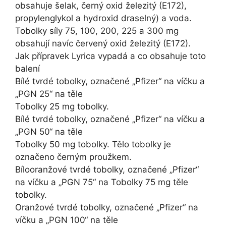
obsahuje šelak, černý oxid železitý (E172),
propylenglykol a hydroxid draselný) a voda.
Tobolky síly 75, 100, 200, 225 a 300 mg
obsahují navíc červený oxid železitý (E172).
Jak přípravek Lyrica vypadá a co obsahuje toto
balení
Bílé tvrdé tobolky, označené „Pfizer“ na víčku a
„PGN 25“ na těle
Tobolky 25 mg tobolky.
Bílé tvrdé tobolky, označené „Pfizer“ na víčku a
„PGN 50“ na těle
Tobolky 50 mg tobolky. Tělo tobolky je
označeno černým proužkem.
Bílooranžové tvrdé tobolky, označené „Pfizer“
na víčku a „PGN 75“ na Tobolky 75 mg těle
tobolky.
Oranžové tvrdé tobolky, označené „Pfizer“ na
víčku a „PGN 100“ na těle