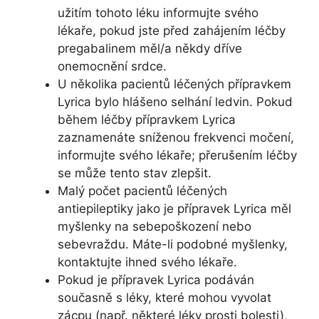
užitím tohoto léku informujte svého
lékaře, pokud jste před zahájením léčby
pregabalinem měl/a někdy dříve
onemocnění srdce.
U několika pacientů léčených přípravkem
Lyrica bylo hlášeno selhání ledvin. Pokud
během léčby přípravkem Lyrica
zaznamenáte sníženou frekvenci močení,
informujte svého lékaře; přerušením léčby
se může tento stav zlepšit.
Malý počet pacientů léčených
antiepileptiky jako je přípravek Lyrica měl
myšlenky na sebepoškození nebo
sebevraždu. Máte-li podobné myšlenky,
kontaktujte ihned svého lékaře.
Pokud je přípravek Lyrica podáván
současně s léky, které mohou vyvolat
zácpu (např. některé léky prosti bolesti),