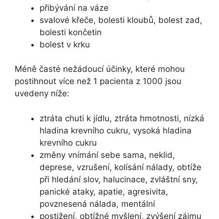
přibývání na váze
svalové křeče, bolesti kloubů, bolest zad,
bolesti končetin
bolest v krku
Méně časté nežádoucí účinky, které mohou
postihnout více než 1 pacienta z 1000 jsou
uvedeny níže:
ztráta chuti k jídlu, ztráta hmotnosti, nízká
hladina krevního cukru, vysoká hladina
krevního cukru
změny vnímání sebe sama, neklid,
deprese, vzrušení, kolísání nálady, obtíže
při hledání slov, halucinace, zvláštní sny,
panické ataky, apatie, agresivita,
povznesená nálada, mentální
postižení, obtížné myšlení, zvýšení zájmu