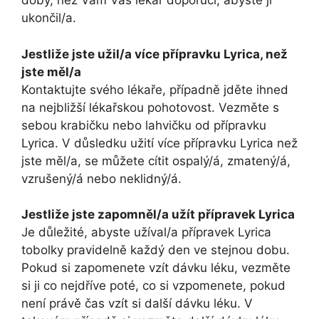
doby, než Vám Váš lékař doporučí, abyste ji
ukončil/a.
Jestliže jste užil/a více přípravku Lyrica, než
jste měl/a
Kontaktujte svého lékaře, případně jděte ihned
na nejbližší lékařskou pohotovost. Vezměte s
sebou krabičku nebo lahvičku od přípravku
Lyrica. V důsledku užití více přípravku Lyrica než
jste měl/a, se můžete cítit ospalý/á, zmatený/á,
vzrušený/á nebo neklidný/á.
Jestliže jste zapomněl/a užít přípravek Lyrica
Je důležité, abyste užíval/a přípravek Lyrica
tobolky pravidelně každý den ve stejnou dobu.
Pokud si zapomenete vzít dávku léku, vezměte
si ji co nejdříve poté, co si vzpomenete, pokud
není právě čas vzít si další dávku léku. V