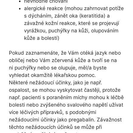
nevhodné chování
alergické reakce (mohou zahrnovat potíže
s dýcháním, zánět oka (keratitida) a
závažné kožní reakce, které se projevují
vyrážkou, puchýřky na kůži, olupováním
kůže a bolestí)
Pokud zaznamenáte, že Vám otéká jazyk nebo
obličej nebo Vám zčervená kůže a tvoří se na
ni puchýřky nebo se olupuje, měl/a byste
vyhledat okamžitě lékařskou pomoc.
Některé nežádoucí účinky, jako je např.
ospalost, se mohou vyskytovat častěji, protože
např. pacienti s poraněním míchy mohou k léčbě
bolesti nebo zvýšeného svalového napětí užívat
více léčivých přípravků, s podobnými
nežádoucími účinky jako pregabalin. Závažnost
těchto nežádoucích účinků se může při