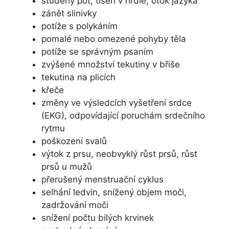
studený pot, tíseň v hrdle, otok jazyka
zánět slinivky
potíže s polykáním
pomalé nebo omezené pohyby těla
potíže se správným psaním
zvýšené množství tekutiny v břiše
tekutina na plicích
křeče
změny ve výsledcích vyšetření srdce
(EKG), odpovídající poruchám srdečního
rytmu
poškození svalů
výtok z prsu, neobvyklý růst prsů, růst
prsů u mužů
přerušený menstruační cyklus
selhání ledvin, snížený objem moči,
zadržování moči
snížení počtu bílých krvinek