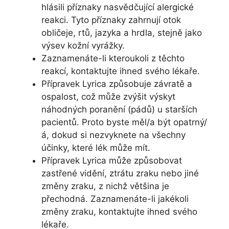
hlásili příznaky nasvědčující alergické
reakci. Tyto příznaky zahrnují otok
obličeje, rtů, jazyka a hrdla, stejně jako
výsev kožní vyrážky.
Zaznamenáte-li kteroukoli z těchto
reakcí, kontaktujte ihned svého lékaře.
Přípravek Lyrica způsobuje závratě a
ospalost, což může zvýšit výskyt
náhodných poranění (pádů) u starších
pacientů. Proto byste měl/a být opatrný/
á, dokud si nezvyknete na všechny
účinky, které lék může mít.
Přípravek Lyrica může způsobovat
zastřené vidění, ztrátu zraku nebo jiné
změny zraku, z nichž většina je
přechodná. Zaznamenáte-li jakékoli
změny zraku, kontaktujte ihned svého
lékaře.