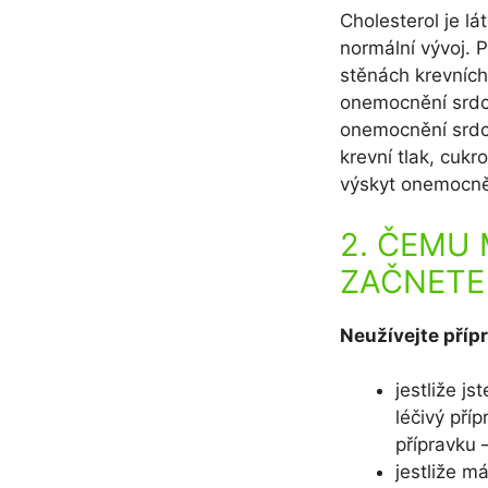
Cholesterol je l
normální vývoj. P
stěnách krevních
onemocnění srdce
onemocnění srdce
krevní tlak, cuk
výskyt onemocněn
2. ČEMU
ZAČNETE 
Neužívejte přípr
jestliže js
léčivý pří
přípravku 
jestliže m