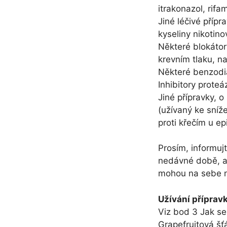
itrakonazol, rifa
Jiné léčivé přípra
kyseliny nikotino
Některé blokátor
krevním tlaku, na
Některé benzodi
Inhibitory proteá
Jiné přípravky, o
(užívaný ke sníže
proti křečím u ep
Prosím, informujt
nedávné době, a 
mohou na sebe n
Užívání přípravk
Viz bod 3 Jak se
Grapefruitová šť