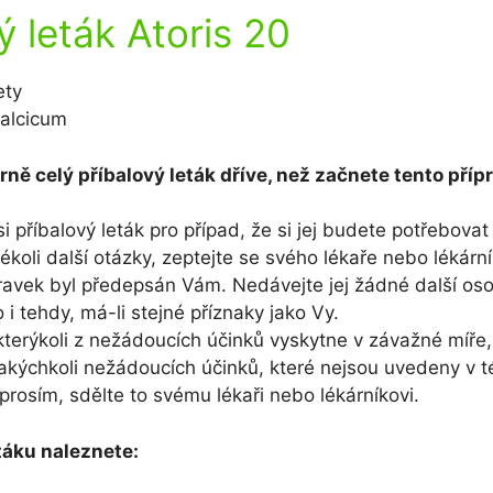
ý leták Atoris 20
ety
calcicum
rně celý příbalový leták dříve, než začnete tento příp
i příbalový leták pro případ, že si jej budete potřebovat
kékoli další otázky, zeptejte se svého lékaře nebo lékární
ravek byl předepsán Vám. Nedávejte jej žádné další oso
to i tehdy, má-li stejné příznaky jako Vy.
terýkoli z nežádoucích účinků vyskytne v závažné míře
akýchkoli nežádoucích účinků, které nejsou uvedeny v t
 prosím, sdělte to svému lékaři nebo lékárníkovi.
táku naleznete: