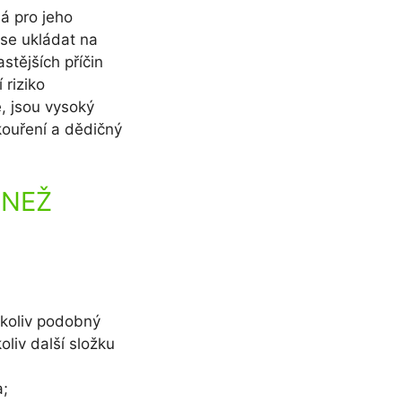
ná pro jeho
 se ukládat na
stějších příčin
 riziko
, jsou vysoký
kouření a dědičný
 NEŽ
kýkoliv podobný
oliv další složku
a;