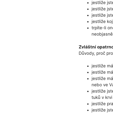
jestliže j
jestliže j
jestliže j
jestliže koj
trpíte-li
neobjasněn
Zvláštní opatrno
Důvody, proč pro
jestliže m
jestliže m
jestliže m
nebo ve V
jestliže js
tuků v krvi
jestliže p
jestliže j