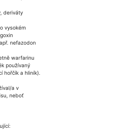
y, deriváty
ebo vysokém
igoxin
apř. nefazodon
četně warfarinu
lék používaný
 hořčík a hliník).
íval/a v
isu, neboť
jící: