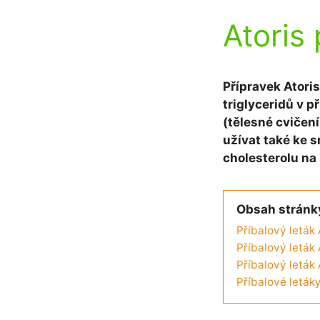
Atoris 
Přípravek Atoris
triglyceridů v p
(tělesné cvičen
užívat také ke s
cholesterolu na
Obsah stránk
Příbalový leták 
Příbalový leták 
Příbalový leták 
Příbalové letáky