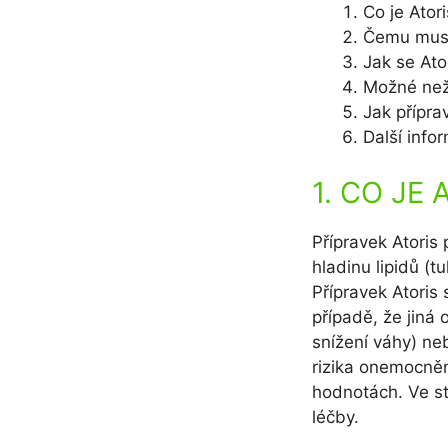
Co je Ator
Čemu musít
Jak se Ato
Možné než
Jak přípra
Další info
1. CO JE
Přípravek Atoris 
hladinu lipidů (tu
Přípravek Atoris 
případě, že jiná
snížení váhy) ne
rizika onemocněn
hodnotách. Ve st
léčby.