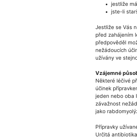
jestliže m
jste-li star
Jestliže se Vás 
před zahájením 
předpověděl možn
nežádoucích účin
užívány ve stejn
Vzájemné působe
Některé léčivé p
účinek přípravke
jeden nebo oba l
závažnost nežád
jako rabdomyolý
Přípravky užívané
Určitá antibiotik