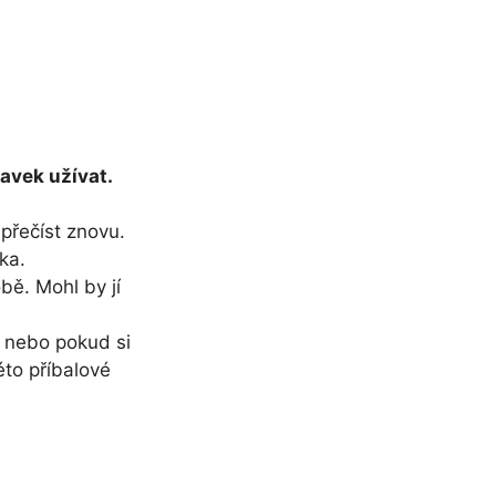
ravek užívat.
 přečíst znovu.
ka.
bě. Mohl by jí
, nebo pokud si
éto příbalové