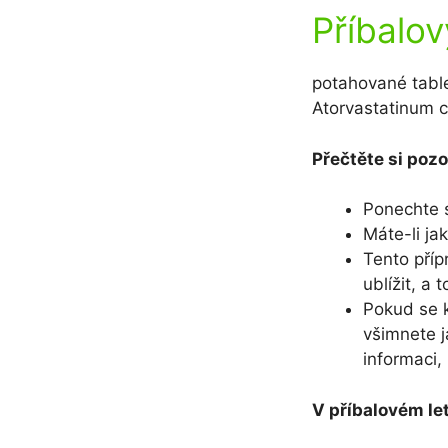
Příbalov
potahované tabl
Atorvastatinum 
Přečtěte si pozo
Ponechte s
Máte-li ja
Tento příp
ublížit, a 
Pokud se k
všimnete j
informaci,
V příbalovém le