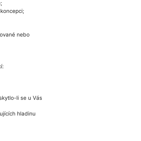
;
ikoncepci;
kované nebo
í:
kytlo-li se u Vás
ujících hladinu