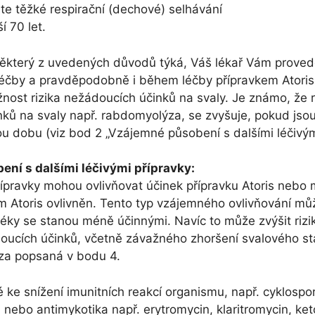
áte těžké respirační (dechové) selhávání
ší 70 let.
některý z uvedených důvodů týká, Váš lékař Vám provede
léčby a pravděpodobně i během léčby přípravkem Atoris
ost rizika nežádoucích účinků na svaly. Je známo, že r
ků na svaly např. rabdomyolýza, se zvyšuje, pokud jsou
ou dobu (viz bod 2 „Vzájemné působení s dalšími léčivými
ní s dalšími léčivými přípravky:
řípravky mohou ovlivňovat účinek přípravku Atoris nebo 
m Atoris ovlivněn. Tento typ vzájemného ovlivňování mů
éky se stanou méně účinnými. Navíc to může zvýšit riz
oucích účinků, včetně závažného zhoršení svalového 
za popsaná v bodu 4.
 ke snížení imunitních reakcí organismu, např. cyklospor
a nebo antimykotika např. erytromycin, klaritromycin, ke