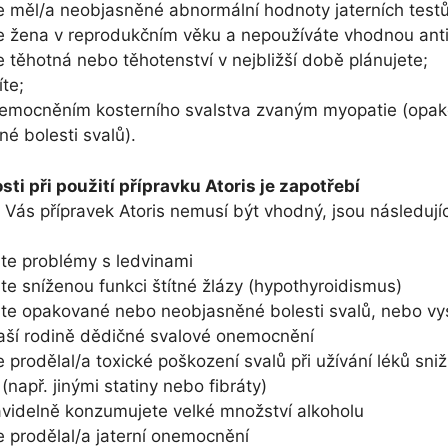
ste měl/a neobjasněné abnormální hodnoty jaterních testů
ste žena v reprodukčním věku a nepoužíváte vhodnou ant
ste těhotná nebo těhotenství v nejbližší době plánujete;
íte;
 onemocněním kosterního svalstva zvaným myopatie (opa
é bolesti svalů).
sti při použití přípravku Atoris je zapotřebí
 Vás přípravek Atoris nemusí být vhodný, jsou následujíc
áte problémy s ledvinami
áte sníženou funkci štítné žlázy (hypothyroidismus)
áte opakované nebo neobjasněné bolesti svalů, nebo vys
aší rodině dědičné svalové onemocnění
te prodělal/a toxické poškození svalů při užívání léků sniž
 (např. jinými statiny nebo fibráty)
ravidelně konzumujete velké množství alkoholu
ste prodělal/a jaterní onemocnění