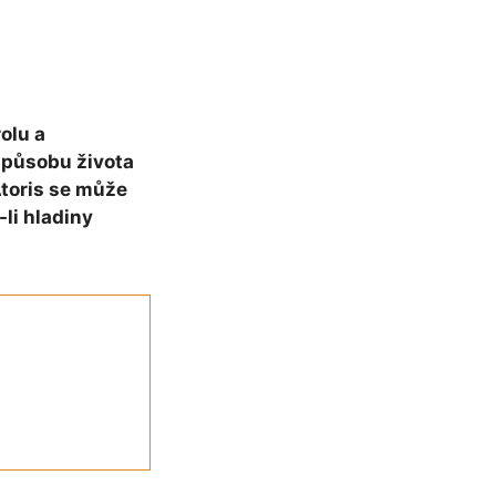
olu a
 způsobu života
Atoris se může
li hladiny