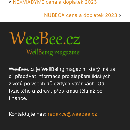
«
NEXVIADYME cena a doplatek 2023
NUBEQA cena a doplatek 2023
»
WeeBee.cz je WellBeing magazín, který má za
cíl předávat informace pro zlepšení lidských
životů po všech důležitých stránkách. Od
fyzického a zdraví, přes krásu těla až po
finance.
Kontaktujte nás:
redakce@weebee.cz