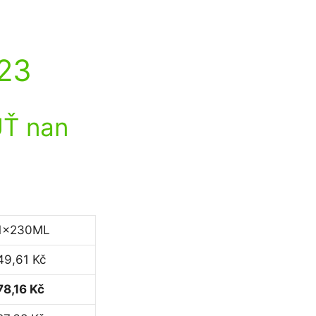
023
Ť nan
1x230ML
49,61 Kč
78,16 Kč