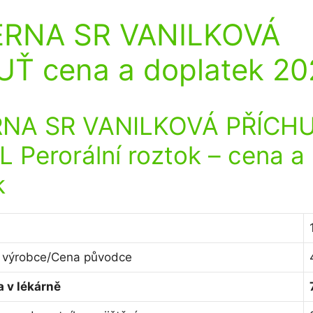
RNA SR VANILKOVÁ
Ť cena a doplatek 2
NA SR VANILKOVÁ PŘÍCHU
 Perorální roztok
– cena a
k
 výrobce/Cena původce
 v lékárně