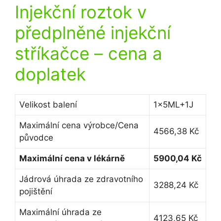
Injekční roztok v
předplněné injekční
stříkačce
– cena a
doplatek
Velikost balení
1x5ML+1J
Maximální cena výrobce/Cena
4566,38 Kč
původce
Maximální cena v lékárně
5900,04 Kč
Jádrová úhrada ze zdravotního
3288,24 Kč
pojištění
Maximální úhrada ze
4123,65 Kč