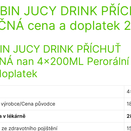
BIN JUCY DRINK PŘÍ
ČNÁ cena a doplatek 
IN JUCY DRINK PŘÍCHUŤ
Á nan 4x200ML Perorální 
doplatek
4
 výrobce/Cena původce
1
 v lékárně
2
ze zdravotního pojištění
1