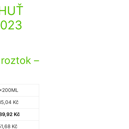
CHUŤ
2023
roztok
–
x200ML
85,04 Kč
89,92 Kč
51,68 Kč