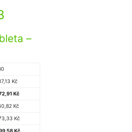
3
bleta
–
80
17,13 Kč
72,91 Kč
40,82 Kč
73,33 Kč
99,58 Kč