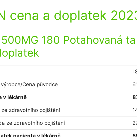
 cena a doplatek 202
500MG 180 Potahovaná ta
doplatek
1
 výrobce/Cena původce
6
 v lékárně
8
ze zdravotního pojištění
1
a ze zdravotního pojištění
2
atek pacienta v lékárně
5