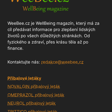
WeeBee.cz je WellBeing magazín, který má za
cíl předávat informace pro zlepšení lidských
životů po všech důležitých stránkách. Od
fyzického a zdraví, přes krásu těla až po
finance.
Kontaktujte nás:
redakce@weebee.cz
Příbalové letáky
NOVALGIN příbalový leták
OMEPRAZOL příbalový leták
NEUROL příbalový leták
TRITTICO příbalový leták