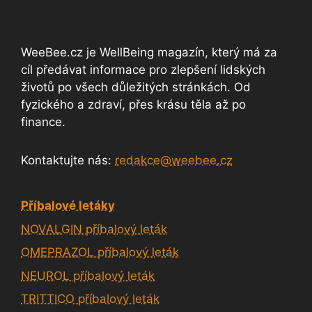
WeeBee.cz je WellBeing magazín, který má za
cíl předávat informace pro zlepšení lidských
životů po všech důležitých stránkách. Od
fyzického a zdraví, přes krásu těla až po
finance.
Kontaktujte nás:
redakce@weebee.cz
Příbalové letáky
NOVALGIN příbalový leták
OMEPRAZOL příbalový leták
NEUROL příbalový leták
TRITTICO příbalový leták