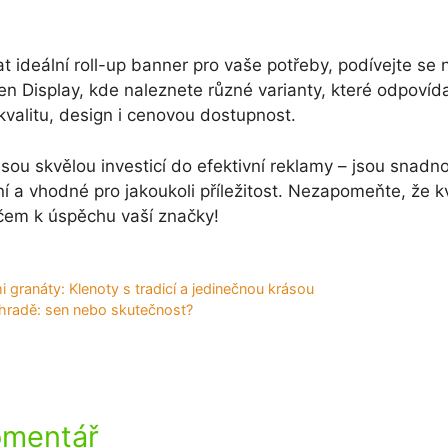
at ideální roll-up banner pro vaše potřeby, podívejte se 
n Display, kde naleznete různé varianty, které odpovída
alitu, design i cenovou dostupnost.
jsou skvělou investicí do efektivní reklamy – jsou snadn
ní a vhodné pro jakoukoli příležitost. Nezapomeňte, že kv
íčem k úspěchu vaší značky!
 granáty: Klenoty s tradicí a jedinečnou krásou
ahradě: sen nebo skutečnost?
omentář