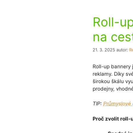
Roll-u
na ces
21. 3. 2025
autor:
R
Roll-up bannery j
reklamy. Díky své
širokou škálu vy
prodejny, vhodné
TIP:
Průmyslové 
Proč zvolit roll