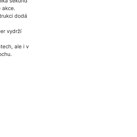
lika sekund
é akce.
strukci dodá
ner vydrží
ech, ale i v
ochu.