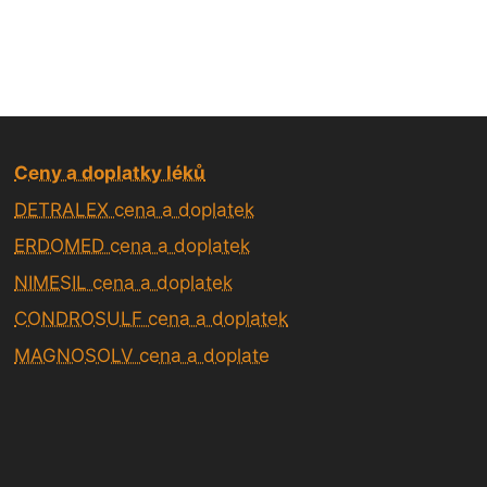
Ceny a doplatky léků
DETRALEX cena a doplatek
ERDOMED cena a doplatek
NIMESIL cena a doplatek
CONDROSULF cena a doplatek
MAGNOSOLV cena a doplate