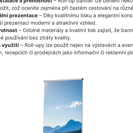
stalace a přenosnost
– Roll-up banner lze během něko
 složit, což oceníte zejména při častém cestování na různ
ální prezentace
– Díky kvalitnímu tisku a elegantní kon
í prezentaci moderní a atraktivní vzhled.
votnost
– Odolné materiály a kvalitní tisk zajistí, že ban
 používání bez ztráty kvality.
a využití
– Roll-upy lze použít nejen na výstavách a event
h, recepcích či prodejnách jako informační či reklamní pl