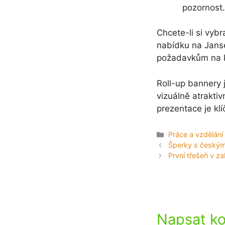
pozornost.
Chcete-li si vybr
nabídku na Janse
požadavkům na kv
Roll-up bannery 
vizuálně atraktiv
prezentace je kl
Rubriky
Práce a vzdělání
Šperky s českými
První třešeň v z
Napsat k