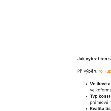
Jak vybrat ten 
Při výběru
roll-u
Velikost 
velkoformá
Typ konst
prémiové m
Kvalita ti