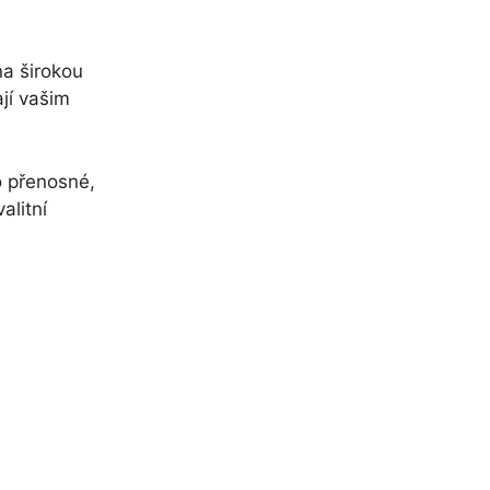
na širokou
jí vašim
o přenosné,
alitní