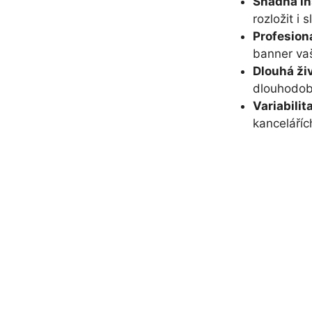
Snadná in
rozložit i
Profesion
banner vaš
Dlouhá ži
dlouhodobé
Variabilit
kanceláříc