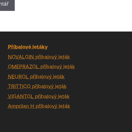
Příbalové letáky
NOVALGIN příbalový leták
OMEPRAZOL příbalový leták
NEUROL příbalový leták
TRITTICO příbalový leták
VIGANTOL příbalový leták
Amprilan H příbalový leták