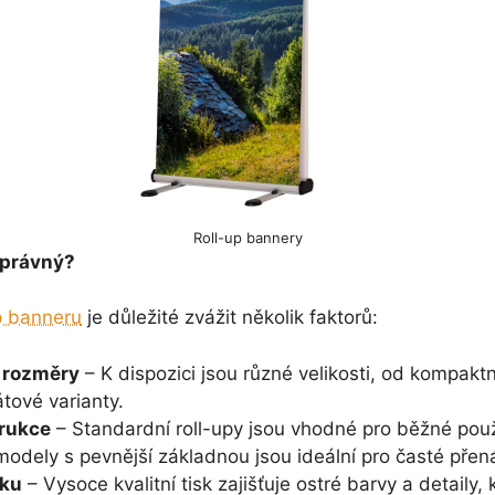
Roll-up bannery
správný?
p banneru
je důležité zvážit několik faktorů:
a rozměry
– K dispozici jsou různé velikosti, od kompaktn
tové varianty.
rukce
– Standardní roll-upy jsou vhodné pro běžné použ
odely s pevnější základnou jsou ideální pro časté přen
sku
– Vysoce kvalitní tisk zajišťuje ostré barvy a detaily, 