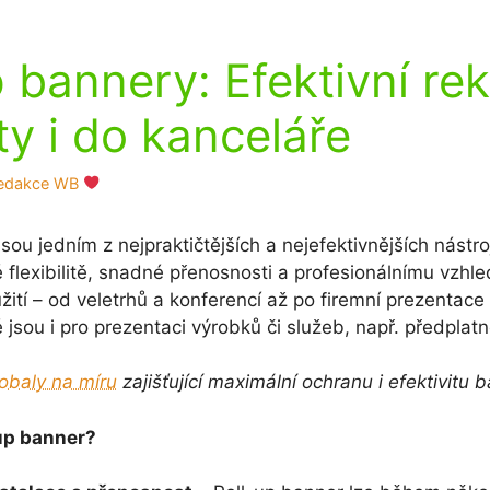
p bannery: Efektivní re
ty i do kanceláře
edakce WB
sou jedním z nejpraktičtějších a nejefektivnějších nástro
 flexibilitě, snadné přenosnosti a profesionálnímu vzhle
užití – od veletrhů a konferencí až po firemní prezentac
 jsou i pro prezentaci výrobků či služeb, např. předplat
obaly na míru
zajišťující maximální ochranu i efektivitu b
-up banner?