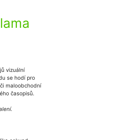
klama
jů vizuální
du se hodí pro
e či maloobchodní
ného časopisů.
alení.