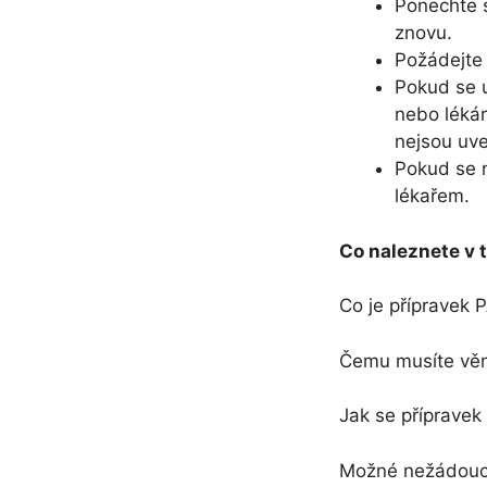
Ponechte s
znovu.
Požádejte 
Pokud se u
nebo lékár
nejsou uve
Pokud se n
lékařem.
Co naleznete v t
Co je přípravek
Čemu musíte věn
Jak se příprave
Možné nežádoucí