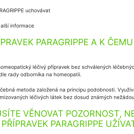
ARAGRIPPE uchovávat
alší informace
ÍPRAVEK PARAGRIPPE A K ČEMU
meopatický léčivý přípravek bez schválených léčebných
dle rady odborníka na homeopatii.
éčebná metoda založená na principu podobnosti. Využív
mizovaných léčivých látek bez dosud známých nežádou
SÍTE VĚNOVAT POZORNOST, N
PŘÍPRAVEK PARAGRIPPE UŽÍVA