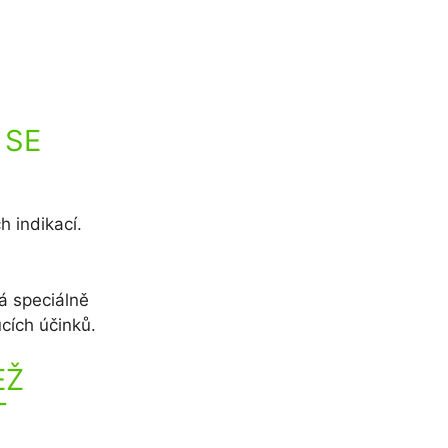
 SE
 indikací.
á speciálně
cích účinků.
EŽ
T