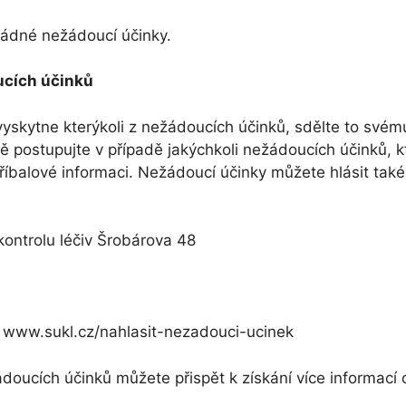
žádné nežádoucí účinky.
ucích účinků
yskytne kterýkoli z nežádoucích účinků, sdělte to svém
ně postupujte v případě jakýchkoli nežádoucích účinků, k
říbalové informaci. Nežádoucí účinky můžete hlásit také
kontrolu léčiv Šrobárova 48
 www.sukl.cz/nahlasit-nezadouci-ucinek
oucích účinků můžete přispět k získání více informací 