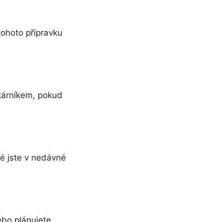
 tohoto přípravku
kárníkem, pokud
ré jste v nedávné
ebo plánujete