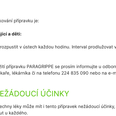
vání přípravku je:
ící a děti:
rozpustit v ústech každou hodinu. Interval prodlužovat v
ití přípravku PARAGRIPPE se prosím informujte u odbor
ékaře, lékárníka či na telefonu 224 835 090 nebo na e-
EŽÁDOUCÍ ÚČINKY
chny léky může mít i tento přípravek nežádoucí účinky, 
ut u každého.