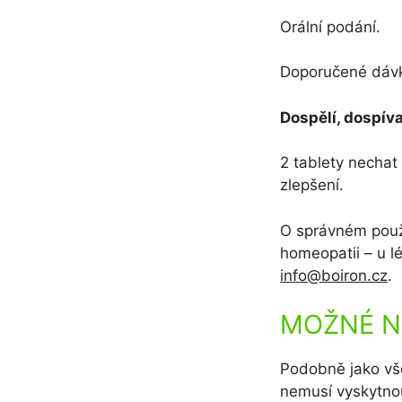
Orální podání.
Doporučené dávko
Dospělí, dospívaj
2 tablety nechat 
zlepšení.
O správném použ
homeopatii – u l
info@boiron.cz
.
MOŽNÉ N
Podobně jako vše
nemusí vyskytno