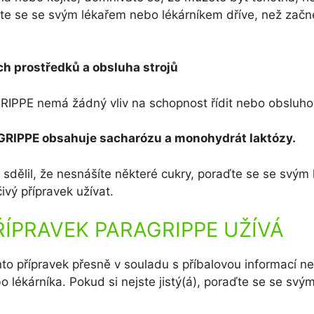
te se se svým lékařem nebo lékárníkem dříve, než začn
ch prostředků a obsluha strojů
IPPE nemá žádný vliv na schopnost řídit nebo obsluhov
GRIPPE obsahuje sacharózu a monohydrát laktózy.
sdělil, že nesnášíte některé cukry, poraďte se se svým
ivý přípravek užívat.
ŘÍPRAVEK PARAGRIPPE UŽÍVÁ
nto přípravek přesně v souladu s příbalovou informací 
o lékárníka. Pokud si nejste jistý(á), poraďte se se sv