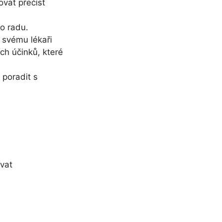
ovat přečíst
o radu.
 svému lékaři
ch účinků, které
 poradit s
vat