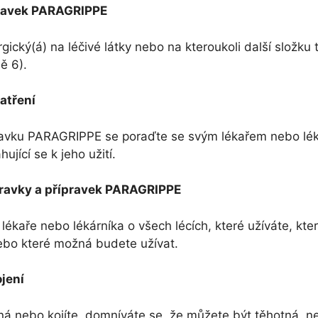
pravek PARAGRIPPE
lergický(á) na léčivé látky nebo na kteroukoli další složku
ě 6).
atření
pravku PARAGRIPPE se poraďte se svým lékařem nebo lé
ující se k jeho užití.
ípravky a přípravek PARAGRIPPE
lékaře nebo lékárníka o všech lécích, které užíváte, kte
ebo které možná budete užívat.
jení
ná nebo kojíte, domníváte se, že můžete být těhotná, n