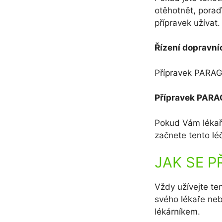
otěhotnět, poraď
přípravek užívat.
Řízení dopravní
Přípravek PARAGR
Přípravek PARA
Pokud Vám lékař 
začnete tento léč
JAK SE P
Vždy užívejte te
svého lékaře neb
lékárníkem.