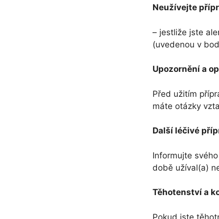
Neužívejte pří
– jestliže jste a
(uvedenou v bod
Upozornění a op
Před užitím pří
máte otázky vztah
Další léčivé př
Informujte svého 
době užíval(a) n
Těhotenství a ko
Pokud jste těhot