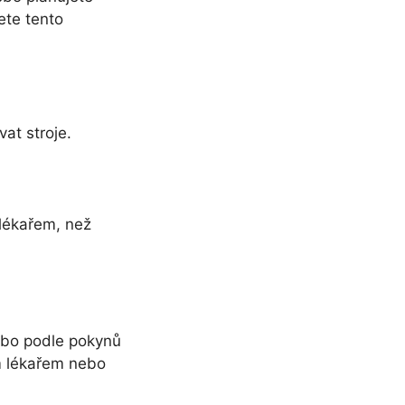
ete tento
at stroje.
 lékařem, než
nebo podle pokynů
ým lékařem nebo