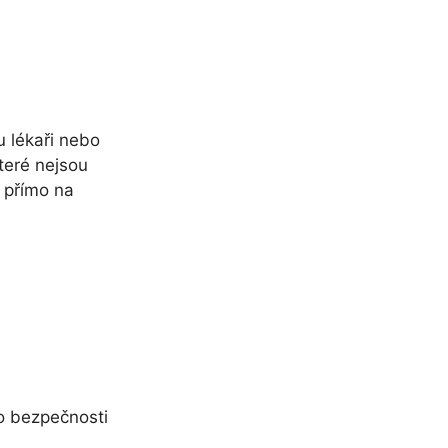
u lékaři nebo
teré nejsou
 přímo na
o bezpečnosti