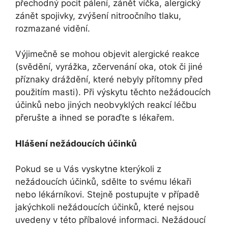
přechodný pocit pálení, zánět víčka, alergický
zánět spojivky, zvýšení nitroočního tlaku,
rozmazané vidění.
Výjimečně se mohou objevit alergické reakce
(svědění, vyrážka, zčervenání oka, otok či jiné
příznaky dráždění, které nebyly přítomny před
použitím masti). Při výskytu těchto nežádoucích
účinků nebo jiných neobvyklých reakcí léčbu
přerušte a ihned se poraďte s lékařem.
Hlášení nežádoucích účinků
Pokud se u Vás vyskytne kterýkoli z
nežádoucích účinků, sdělte to svému lékaři
nebo lékárníkovi. Stejně postupujte v případě
jakýchkoli nežádoucích účinků, které nejsou
uvedeny v této příbalové informaci. Nežádoucí