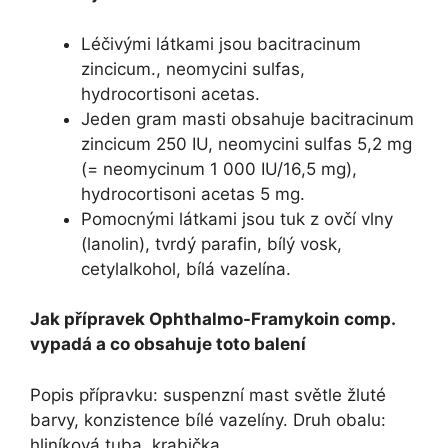
Léčivými látkami jsou bacitracinum
zincicum., neomycini sulfas,
hydrocortisoni acetas.
Jeden gram masti obsahuje bacitracinum
zincicum 250 IU, neomycini sulfas 5,2 mg
(= neomycinum 1 000 IU/16,5 mg),
hydrocortisoni acetas 5 mg.
Pomocnými látkami jsou tuk z ovčí vlny
(lanolin), tvrdý parafin, bílý vosk,
cetylalkohol, bílá vazelína.
Jak přípravek Ophthalmo-Framykoin comp.
vypadá a co obsahuje toto balení
Popis přípravku: suspenzní mast světle žluté
barvy, konzistence bílé vazelíny. Druh obalu:
hliníková tuba, krabička.