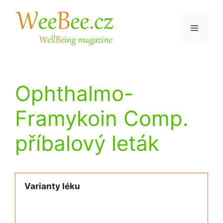
Přeskočit
na
Menu
obsah
Ophthalmo-
Framykoin Comp.
příbalový leták
Varianty léku