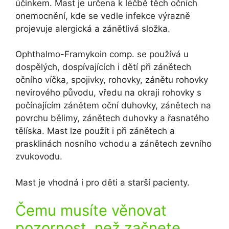
účinkem. Mast je určena k léčbě těch očních
onemocnění, kde se vedle infekce výrazně
projevuje alergická a zánětlivá složka.
Ophthalmo-Framykoin comp. se používá u
dospělých, dospívajících i dětí při zánětech
očního víčka, spojivky, rohovky, zánětu rohovky
nevirového původu, vředu na okraji rohovky s
počínajícím zánětem oční duhovky, zánětech na
povrchu bělimy, zánětech duhovky a řasnatého
tělíska. Mast lze použít i při zánětech a
prasklinách nosního vchodu a zánětech zevního
zvukovodu.
Mast je vhodná i pro děti a starší pacienty.
Čemu musíte věnovat
pozornost, než začnete