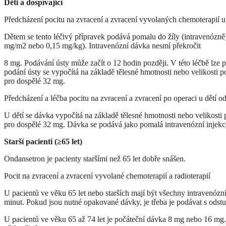
Děti a dospívající
Předcházení pocitu na zvracení a zvracení vyvolaných chemoterapií u 
Dětem se tento léčivý přípravek podává pomalu do žíly (intravenózně
mg/m2 nebo 0,15 mg/kg). Intravenózní dávka nesmí překročit
8 mg. Podávání ústy může začít o 12 hodin později. V této léčbě lze
podání ústy se vypočítá na základě tělesné hmotnosti nebo velikosti 
pro dospělé 32 mg.
Předcházení a léčba pocitu na zvracení a zvracení po operaci u dětí o
U dětí se dávka vypočítá na základě tělesné hmotnosti nebo velikosti
pro dospělé 32 mg. Dávka se podává jako pomalá intravenózní injekc
Starší pacienti (≥65 let)
Ondansetron je pacienty staršími než 65 let dobře snášen.
Pocit na zvracení a zvracení vyvolané chemoterapií a radioterapií
U pacientů ve věku 65 let nebo starších mají být všechny intravenóz
minut. Pokud jsou nutné opakované dávky, je třeba je podávat s odst
U pacientů ve věku 65 až 74 let je počáteční dávka 8 mg nebo 16 mg.