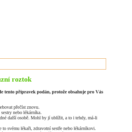
zní roztok
ude tento přípravek podán, protože obsahuje pro Vás
řebovat přečíst znovu.
í sestry nebo lékárníka.
 další osobě. Mohl by jí ublížit, a to i tehdy, má-li
 to svému lékaři, zdravotní sestře nebo lékárníkovi.