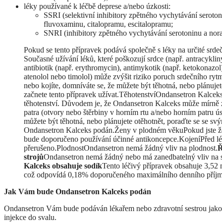
léky používané k léčbě deprese a/nebo úzkosti:
SSRI (selektivní inhibitory zpětného vychytávání serotoni
fluvoxaminu, citalopramu, escitalopramu;
SNRI (inhibitory zpětného vychytávání serotoninu a nora
Pokud se tento přípravek podává společně s léky na určité sr
Současné užívání léků, které poškozují srdce (např. antracykli
antibiotik (např. erythromycin), antimykotik (např. ketokonazol
atenolol nebo timolol) může zvýšit riziko poruch srdečního ryt
nebo kojíte, domníváte se, že můžete být těhotná, nebo plánujet
začnete tento přípravek užívat.TěhotenstvíOndansetron Kalcek
těhotenství. Důvodem je, že Ondansetron Kalceks může mírně zvý
patra (otvory nebo štěrbiny v horním rtu a/nebo horním patru úst
můžete být těhotná, nebo plánujete otěhotnět, poraďte se se s
Ondansetron Kalceks podán.Ženy v plodném věkuPokud jste ž
bude doporučeno používání účinné antikoncepce.KojeníPřed l
přerušeno.PlodnostOndansetron nemá žádný vliv na plodnost.
Ř
strojů
Ondansetron nemá žádný nebo má zanedbatelný vliv na sc
Kalceks obsahuje sodík
Tento léčivý přípravek obsahuje 3,52 
což odpovídá 0,18% doporučeného maximálního denního příjmu
Jak Vám bude Ondansetron Kalceks podán
Ondansetron Vám bude podáván lékařem nebo zdravotní sestrou jako 
injekce do svalu.