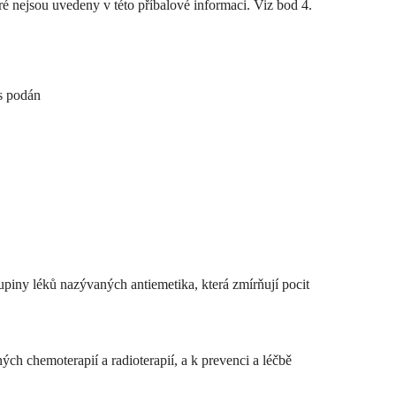
ré nejsou uvedeny v této příbalové informaci. Viz bod 4.
s podán
upiny léků nazývaných antiemetika, která zmírňují pocit
ch chemoterapií a radioterapií, a k prevenci a léčbě