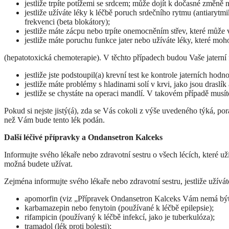
jestliže trpíte potížemi se srdcem; může dojít k dočasné změně
jestliže užíváte léky k léčbě poruch srdečního rytmu (antiarytmi
frekvenci (beta blokátory);
jestliže máte zácpu nebo trpíte onemocněním střev, které může 
jestliže máte poruchu funkce jater nebo užíváte léky, které moho
(hepatotoxická chemoterapie). V těchto případech budou Vaše jaterní 
jestliže jste podstoupil(a) krevní test ke kontrole jaterních hod
jestliže máte problémy s hladinami solí v krvi, jako jsou draslík 
jestliže se chystáte na operaci mandlí. V takovém případě musít
Pokud si nejste jistý(á), zda se Vás cokoli z výše uvedeného týká, po
než Vám bude tento lék podán.
Další léčivé přípravky a Ondansetron Kalceks
Informujte svého lékaře nebo zdravotní sestru o všech lécích, které už
možná budete užívat.
Zejména informujte svého lékaře nebo zdravotní sestru, jestliže užívát
apomorfin (viz „Přípravek Ondansetron Kalceks Vám nemá být
karbamazepin nebo fenytoin (používané k léčbě epilepsie);
rifampicin (používaný k léčbě infekcí, jako je tuberkulóza);
tramadol (lék proti bolesti);