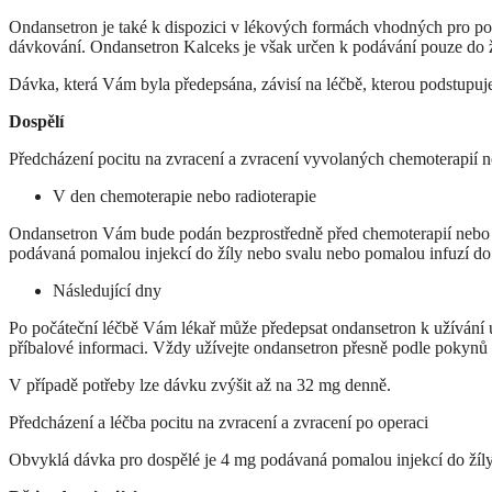
Ondansetron je také k dispozici v lékových formách vhodných pro pod
dávkování. Ondansetron Kalceks je však určen k podávání pouze do ž
Dávka, která Vám byla předepsána, závisí na léčbě, kterou podstupuje
Dospělí
Předcházení pocitu na zvracení a zvracení vyvolaných chemoterapií ne
V den chemoterapie nebo radioterapie
Ondansetron Vám bude podán bezprostředně před chemoterapií nebo r
podávaná pomalou injekcí do žíly nebo svalu nebo pomalou infuzí do 
Následující dny
Po počáteční léčbě Vám lékař může předepsat ondansetron k užívání ú
příbalové informaci. Vždy užívejte ondansetron přesně podle pokynů 
V případě potřeby lze dávku zvýšit až na 32 mg denně.
Předcházení a léčba pocitu na zvracení a zvracení po operaci
Obvyklá dávka pro dospělé je 4 mg podávaná pomalou injekcí do žíly