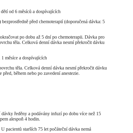
dětí od 6 měsíců a dospívajících
) bezprostředně před chemoterapií (doporučená dávka: 5
 pokračovat po dobu až 5 dní po chemoterapii. Dávka pro
povrchu těla. Celková denní dávka nesmí překročit dávku
d 1 měsíce a dospívajících
 povrchu těla. Celková denní dávka nesmí překročit dávku
e před, během nebo po zavedení anestezie.
ní dávky ředěny a podávány infuzí po dobu více než 15
upem alespoň 4 hodin.
 U pacientů starších 75 let počáteční dávka nemá