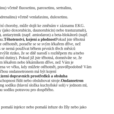
nu) včetně fluoxetinu, paroxetinu, sertralinu,
drenalinu) včetně venlafaxinu, duloxetinu.
deční choroby, může dojít ke změnám v záznamu EKG.
ny (jako doxorubicin, daunorubicin) nebo trastuzumab),
), antiarytmik (např. amiodaron) a beta-blokátorů (např.
mu.
Těhotenství, kojení a plodnost
Pokud jste těhotná
e otěhotnět, poraďte se se svým lékařem dříve, než
s se nemá používat během prvních třech měsíců
šit riziko, že se dítě narodí s rozštěpem rtu a/nebo
ní dutiny). Pokud již jste těhotná, domníváte se, že
vým lékařem nebo lékárníkem dříve, než Vám je
ena ve věku, kdy můžete otěhotnět, pravděpodobně Vám
éčbou ondansetronem má být kojení
ízení dopravních prostředků a obsluha
hopnost řídit nebo obsluhovat stroje.
Ondansetron
mg sodíku (hlavní složka kuchyňské soli) v jednom ml,
 sodíku potravou pro dospělého.
pomalá injekce nebo pomalá infuze do žíly nebo jako