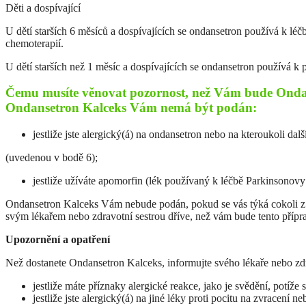
Děti a dospívající
U dětí starších 6 měsíců a dospívajících se ondansetron používá k léč
chemoterapií.
U dětí starších než 1 měsíc a dospívajících se ondansetron používá k p
Čemu musíte věnovat pozornost, než Vám bude Onda
Ondansetron Kalceks Vám nemá být podán:
jestliže jste alergický(á) na ondansetron nebo na kteroukoli dal
(uvedenou v bodě 6);
jestliže užíváte apomorfin (lék používaný k léčbě Parkinsonovy
Ondansetron Kalceks Vám nebude podán, pokud se vás týká cokoli z vý
svým lékařem nebo zdravotní sestrou dříve, než vám bude tento přípr
Upozornění a opatření
Než dostanete Ondansetron Kalceks, informujte svého lékaře nebo zdr
jestliže máte příznaky alergické reakce, jako je svědění, potíže
jestliže jste alergický(á) na jiné léky proti pocitu na zvracení n