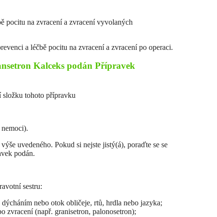
bě pocitu na zvracení a zvracení vyvolaných
revenci a léčbě pocitu na zvracení a zvracení po operaci.
nsetron Kalceks podán Přípravek
ší složku tohoto přípravku
 nemoci).
še uvedeného. Pokud si nejste jistý(á), poraďte se se
avek podán.
avotní sestru:
 s dýcháním nebo otok obličeje, rtů, hrdla nebo jazyka;
ebo zvracení (např. granisetron, palonosetron);