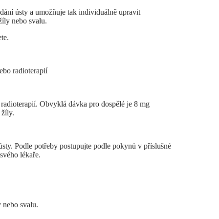
ání ústy a umožňuje tak individuálně upravit
íly nebo svalu.
te.
bo radioterapií
adioterapií. Obvyklá dávka pro dospělé je 8 mg
žíly.
sty. Podle potřeby postupujte podle pokynů v příslušné
svého lékaře.
 nebo svalu.