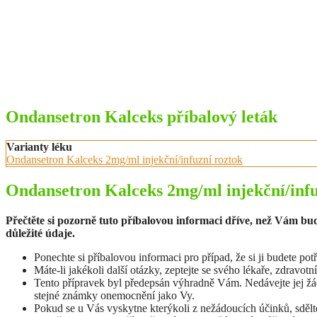
Ondansetron Kalceks příbalový leták
Varianty léku
Ondansetron Kalceks 2mg/ml injekční/infuzní roztok
Ondansetron Kalceks 2mg/ml injekční/infu
Přečtěte si pozorně tuto příbalovou informaci dříve, než Vám b
důležité údaje.
Ponechte si příbalovou informaci pro případ, že si ji budete pot
Máte-li jakékoli další otázky, zeptejte se svého lékaře, zdravotn
Tento přípravek byl předepsán výhradně Vám. Nedávejte jej žádné
stejné známky onemocnění jako Vy.
Pokud se u Vás vyskytne kterýkoli z nežádoucích účinků, sdělte