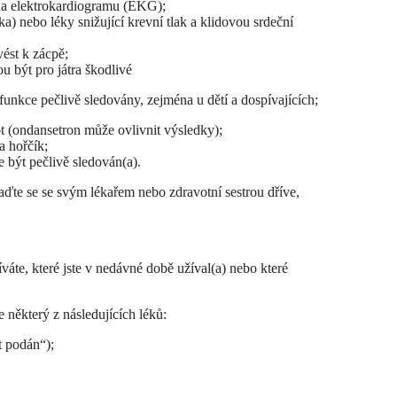
 na elektrokardiogramu (EKG);
ka) nebo léky snižující krevní tlak a klidovou srdeční
vést k zácpě;
u být pro játra škodlivé
funkce pečlivě sledovány, zejména u dětí a dospívajících;
not (ondansetron může ovlivnit výsledky);
a hořčík;
e být pečlivě sledován(a).
raďte se se svým lékařem nebo zdravotní sestrou dříve,
íváte, které jste v nedávné době užíval(a) nebo které
e některý z následujících léků:
 podán“);