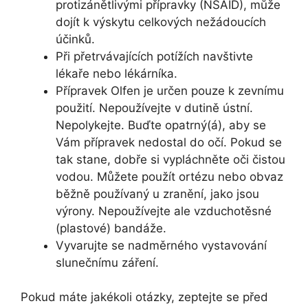
protizánětlivými přípravky (NSAID), může
dojít k výskytu celkových nežádoucích
účinků.
Při přetrvávajících potížích navštivte
lékaře nebo lékárníka.
Přípravek Olfen je určen pouze k zevnímu
použití. Nepoužívejte v dutině ústní.
Nepolykejte. Buďte opatrný(á), aby se
Vám přípravek nedostal do očí. Pokud se
tak stane, dobře si vypláchněte oči čistou
vodou. Můžete použít ortézu nebo obvaz
běžně používaný u zranění, jako jsou
výrony. Nepoužívejte ale vzduchotěsné
(plastové) bandáže.
Vyvarujte se nadměrného vystavování
slunečnímu záření.
Pokud máte jakékoli otázky, zeptejte se před