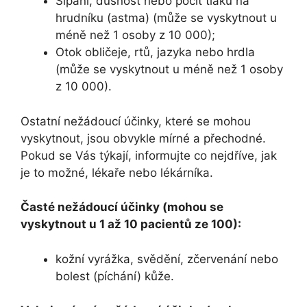
Sípání, dušnost nebo pocit tlaku na
hrudníku (astma) (může se vyskytnout u
méně než 1 osoby z 10 000);
Otok obličeje, rtů, jazyka nebo hrdla
(může se vyskytnout u méně než 1 osoby
z 10 000).
Ostatní nežádoucí účinky, které se mohou
vyskytnout, jsou obvykle mírné a přechodné.
Pokud se Vás týkají, informujte co nejdříve, jak
je to možné, lékaře nebo lékárníka.
Časté nežádoucí účinky (mohou se
vyskytnout u 1 až 10 pacientů ze 100):
kožní vyrážka, svědění, zčervenání nebo
bolest (píchání) kůže.