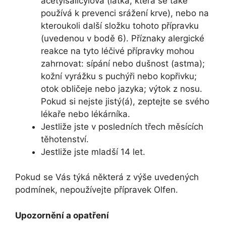
acetylsalicylová (látka, která se také
používá k prevenci srážení krve), nebo na
kteroukoli další složku tohoto přípravku
(uvedenou v bodě 6). Příznaky alergické
reakce na tyto léčivé přípravky mohou
zahrnovat: sípání nebo dušnost (astma);
kožní vyrážku s puchýři nebo kopřivku;
otok obličeje nebo jazyka; výtok z nosu.
Pokud si nejste jistý(á), zeptejte se svého
lékaře nebo lékárníka.
Jestliže jste v posledních třech měsících
těhotenství.
Jestliže jste mladší 14 let.
Pokud se Vás týká některá z výše uvedených
podmínek, nepoužívejte přípravek Olfen.
Upozornění a opatření