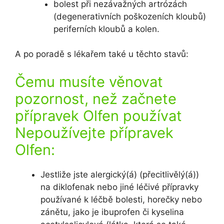
bolest při nezávažných artrózách
(degenerativních poškozeních kloubů)
periferních kloubů a kolen.
A po poradě s lékařem také u těchto stavů:
Čemu musíte věnovat
pozornost, než začnete
přípravek Olfen používat
Nepoužívejte přípravek
Olfen:
Jestliže jste alergický(á) (přecitlivělý(á))
na diklofenak nebo jiné léčivé přípravky
používané k léčbě bolesti, horečky nebo
zánětu, jako je ibuprofen či kyselina