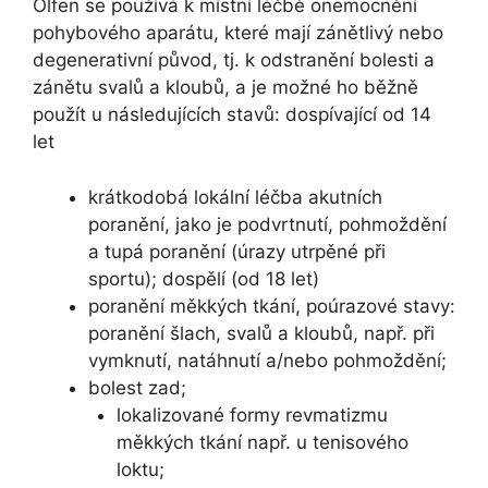
Olfen se používá k místní léčbě onemocnění
pohybového aparátu, které mají zánětlivý nebo
degenerativní původ, tj. k odstranění bolesti a
zánětu svalů a kloubů, a je možné ho běžně
použít u následujících stavů: dospívající od 14
let
krátkodobá lokální léčba akutních
poranění, jako je podvrtnutí, pohmoždění
a tupá poranění (úrazy utrpěné při
sportu); dospělí (od 18 let)
poranění měkkých tkání, poúrazové stavy:
poranění šlach, svalů a kloubů, např. při
vymknutí, natáhnutí a/nebo pohmoždění;
bolest zad;
lokalizované formy revmatizmu
měkkých tkání např. u tenisového
loktu;