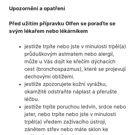
Upozornění a opatření
Před užitím přípravku Olfen se poraďte se
svým lékařem nebo lékárníkem
jestliže trpíte nebo jste v minulosti trpěl(a)
průduškovým astmatem nebo alergií,
může u Vás dojít ke křečím dýchacích
cest (bronchospazmus), které se projevují
dechovými obtížemi.
jestliže zpozorujete kožní vyrážku,
okamžitě odstraňte náplast a přerušte
léčbu.
jestliže trpíte poruchou ledvin, srdce nebo
jater, nebo trpíte nebo jste v minulosti
trpěl(a) vředem zažívacího ústrojí,
zánětem střev nebo máte sklon ke