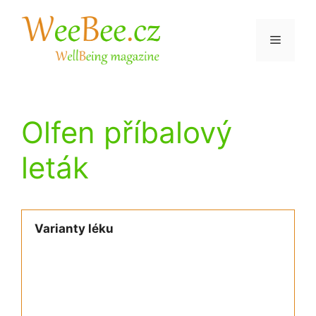
Přeskočit
na
Menu
obsah
Olfen příbalový
leták
Varianty léku