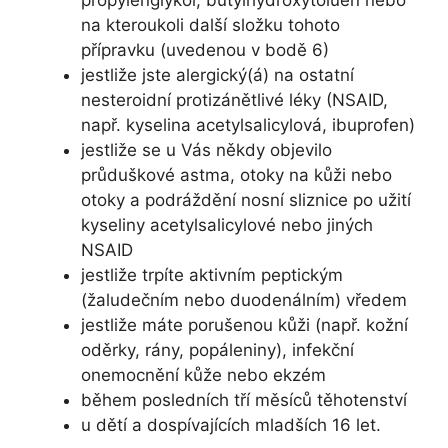
propylenglykol, butylhydroxytoluen nebo
na kteroukoli další složku tohoto
přípravku (uvedenou v bodě 6)
jestliže jste alergický(á) na ostatní
nesteroidní protizánětlivé léky (NSAID,
např. kyselina acetylsalicylová, ibuprofen)
jestliže se u Vás někdy objevilo
průduškové astma, otoky na kůži nebo
otoky a podráždění nosní sliznice po užití
kyseliny acetylsalicylové nebo jiných
NSAID
jestliže trpíte aktivním peptickým
(žaludečním nebo duodenálním) vředem
jestliže máte porušenou kůži (např. kožní
oděrky, rány, popáleniny), infekční
onemocnění kůže nebo ekzém
během posledních tří měsíců těhotenství
u dětí a dospívajících mladších 16 let.