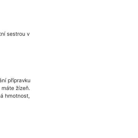
ní sestrou v
ání přípravku
 máte žízeň.
ná hmotnost,