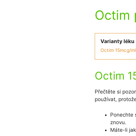
Octim 
Varianty léku
Octim 15mcg/ml 
Octim 15
Přečtěte si pozo
používat, protož
Ponechte s
znovu.
Máte-li ja