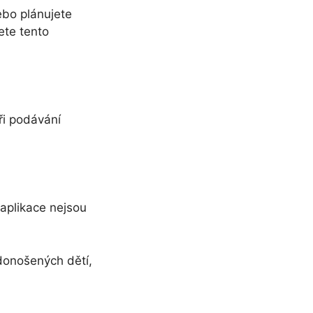
ebo plánujete
ete tento
ři podávání
aplikace nejsou
edonošených dětí,