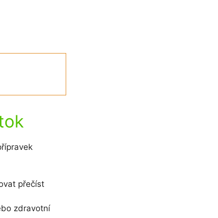
tok
přípravek
ovat přečíst
nebo zdravotní