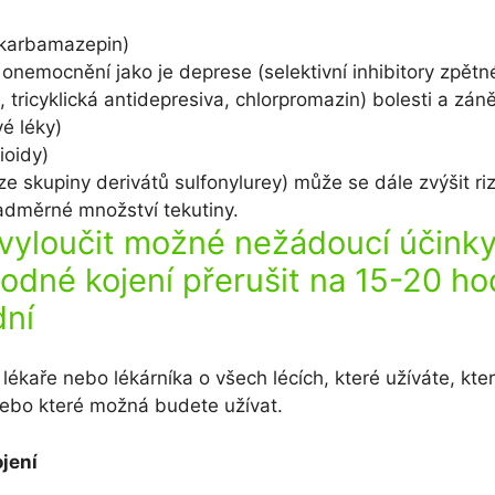
(karbamazepin)
onemocnění jako je deprese (selektivní inhibitory zpět
, tricyklická antidepresiva, chlorpromazin) bolesti a zán
vé léky)
ioidy)
ze skupiny derivátů sulfonylurey) může se dále zvýšit riz
adměrné množství tekutiny.
 vyloučit možné nežádoucí účink
odné kojení přerušit na 15-20 ho
dní
lékaře nebo lékárníka o všech lécích, které užíváte, kte
nebo které možná budete užívat.
jení