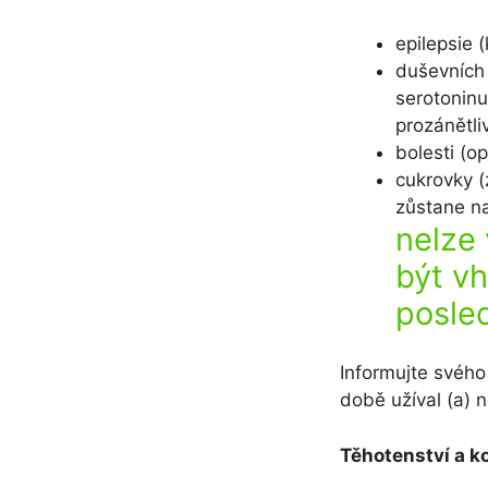
epilepsie 
duševních 
serotoninu
prozánětli
bolesti (op
cukrovky (
zůstane n
nelze
být vh
posle
Informujte svého 
době užíval (a) 
Těhotenství a ko