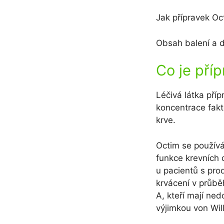
Jak přípravek O
Obsah balení a d
Co je pří
Léčivá látka pří
koncentrace fakto
krve.
Octim se používá
funkce krevních 
u pacientů s pro
krvácení v průbě
A, kteří mají ned
výjimkou von Wil