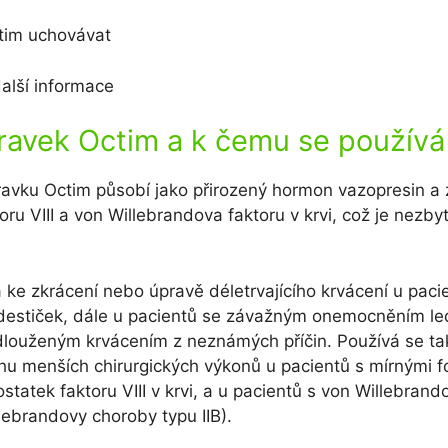
ctim uchovávat
alší informace
pravek Octim a k čemu se používá
pravku Octim působí jako přirozený hormon vazopresin a 
ru VIII a von Willebrandova faktoru v krvi, což je nezby
 ke zkrácení nebo úpravě déletrvajícího krvácení u paci
destiček, dále u pacientů se závažným onemocněním led
dlouženým krvácením z neznámých příčin. Používá se ta
hu menších chirurgických výkonů u pacientů s mírnými f
ostatek faktoru VIII v krvi, a u pacientů s von Willebran
lebrandovy choroby typu IIB).