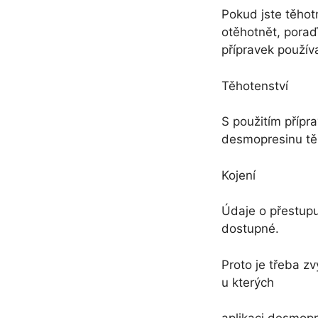
Pokud jste těhot
otěhotnět, poraď
přípravek používa
Těhotenství
S použitím přípr
desmopresinu tě
Kojení
Údaje o přestup
dostupné.
Proto je třeba z
u kterých