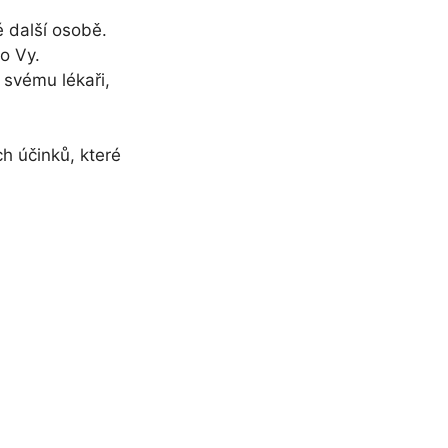
 další osobě.
ko Vy.
 svému lékaři,
h účinků, které