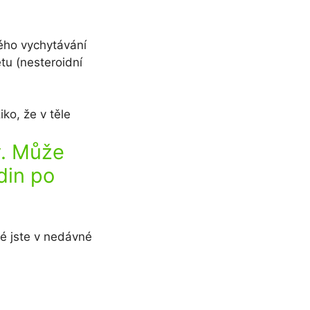
ného vychytávání
ětu (nesteroidní
iko, že v těle
y. Může
din po
ré jste v nedávné