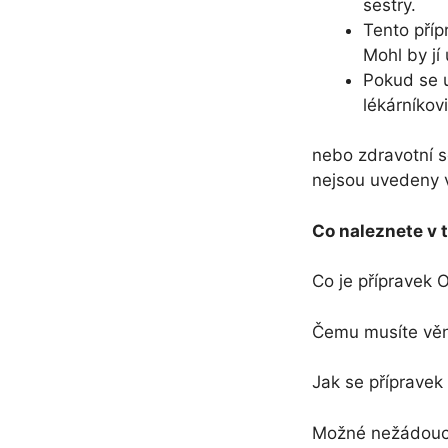
sestry.
Tento příp
Mohl by jí
Pokud se u
lékárníkovi
nebo zdravotní s
nejsou uvedeny v
Co naleznete v t
Co je přípravek 
Čemu musíte věn
Jak se přípravek
Možné nežádoucí