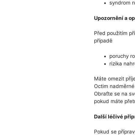
syndrom n
Upozornění a op
Před použitím př
případě
poruchy ro
rizika nah
Máte omezit příje
Octim nadměrné m
Obraťte se na sv
pokud máte přetrv
Další léčivé pří
Pokud se příprav