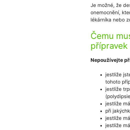
Je možné, že des
onemocnění, kter
lékárníka nebo zd
Čemu musí
přípravek
Nepoužívejte př
jestliže j
tohoto pří
jestliže t
(polydipsi
jestliže m
při jakých
jestliže m
jestliže m