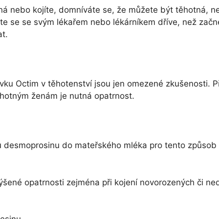
ná nebo kojíte, domníváte se, že můžete být těhotná, n
te se se svým lékařem nebo lékárníkem dříve, než začn
t.
avku Octim v těhotenství jsou jen omezené zkušenosti. P
hotným ženám je nutná opatrnost.
u desmoprosinu do mateřského mléka pro tento způsob 
výšené opatrnosti zejména při kojení novorozených či n