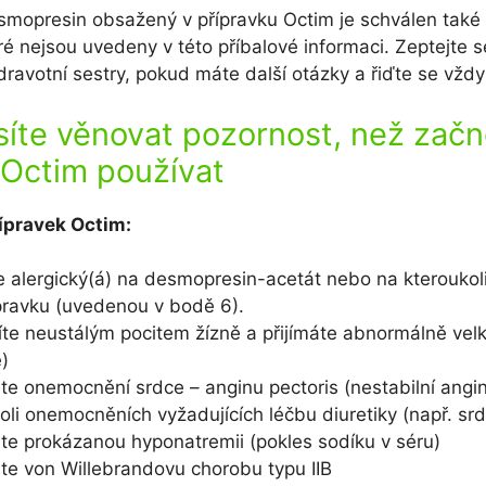
mopresin obsažený v přípravku Octim je schválen také 
é nejsou uvedeny v této příbalové informaci. Zeptejte s
ravotní sestry, pokud máte další otázky a řiďte se vždy 
te věnovat pozornost, než začn
 Octim používat
ípravek Octim:
ste alergický(á) na desmopresin-acetát nebo na kteroukoli
pravku (uvedenou v bodě 6).
rpíte neustálým pocitem žízně a přijímáte abnormálně vel
e)
áte onemocnění srdce – anginu pectoris (nestabilní angin
koli onemocněních vyžadujících léčbu diuretiky (např. srd
áte prokázanou hyponatremii (pokles sodíku v séru)
áte von Willebrandovu chorobu typu IIB