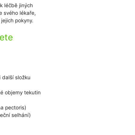
k léčbě jiných
e svého lékaře,
jejich pokyny.
ete
 další složku
ké objemy tekutin
a pectoris)
eční selhání)