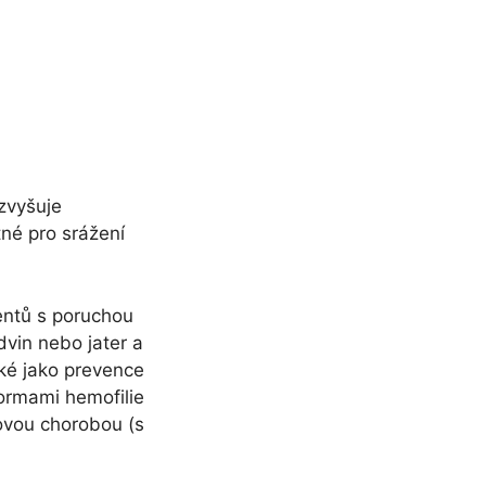
zvyšuje
tné pro srážení
entů s poruchou
vin nebo jater a
ké jako prevence
ormami hemofilie
dovou chorobou (s