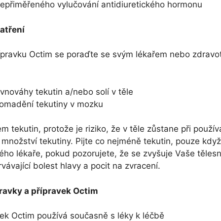
epřiměřeného vylučování antidiuretického hormonu
atření
ípravku Octim se poraďte se svým lékařem nebo zdravot
vnováhy tekutin a/nebo solí v těle
romadění tekutiny v mozku
m tekutin, protože je riziko, že v těle zůstane při použív
nožství tekutiny. Pijte co nejméně tekutin, pouze když
ého lékaře, pokud pozorujete, že se zvyšuje Vaše těles
ávající bolest hlavy a pocit na zvracení.
pravky a přípravek Octim
ek Octim používá současně s léky k léčbě