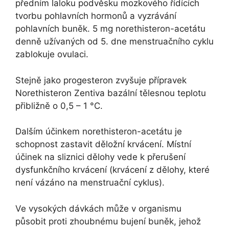
předním laloku podvěsku mozkového řídících
tvorbu pohlavních hormonů a vyzrávání
pohlavních buněk. 5 mg norethisteron-acetátu
denně užívaných od 5. dne menstruačního cyklu
zablokuje ovulaci.
Stejně jako progesteron zvyšuje přípravek
Norethisteron Zentiva bazální tělesnou teplotu
přibližně o 0,5 – 1 °C.
Dalším účinkem norethisteron-acetátu je
schopnost zastavit děložní krvácení. Místní
účinek na sliznici dělohy vede k přerušení
dysfunkčního krvácení (krvácení z dělohy, které
není vázáno na menstruační cyklus).
Ve vysokých dávkách může v organismu
působit proti zhoubnému bujení buněk, jehož