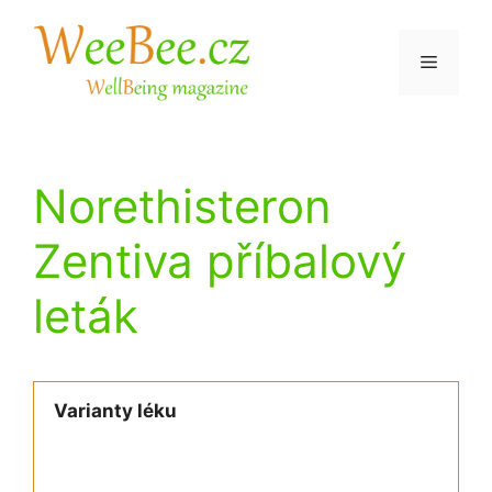
Přeskočit
na
Menu
obsah
Norethisteron
Zentiva příbalový
leták
Varianty léku