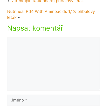
«
Nitrendipin Ratiopharm příbalový leták
Nutrineal Pd4 With Aminoacids 1,1% příbalový
leták
»
Napsat komentář
Komentář
Jméno