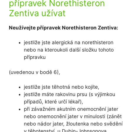
přípravek Norethisteron
Zentiva užívat
Neužívejte přípravek Norethisteron Zentiva:
jestliže jste alergická na norethisteron
nebo na kteroukoli další složku tohoto
přípravku
(uvedenou v bodě 6),
jestliže jste těhotná nebo kojíte,
jestliže máte rakovinu prsu (s výjimkou
případů, které určí lékař),
při závažném akutním onemocnění jater
nebo onemocnění jater v minulosti (zánět
nebo nádor jater, žloutenka nebo svědění
v těhotenství, u Dubin-Johnsonova