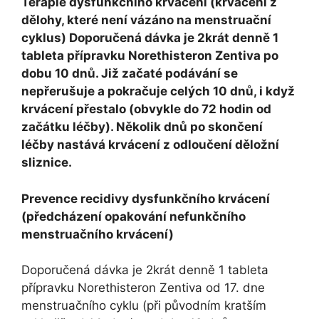
Terapie dysfunkčního krvácení (krvácení z
dělohy, které není vázáno na menstruační
cyklus) Doporučená dávka je 2krát denně 1
tableta přípravku Norethisteron Zentiva po
dobu 10 dnů. Již začaté podávání se
nepřerušuje a pokračuje celých 10 dnů, i když
krvácení přestalo (obvykle do 72 hodin od
začátku léčby). Několik dnů po skončení
léčby nastává krvácení z odloučení děložní
sliznice.
Prevence recidivy dysfunkčního krvácení
(předcházení opakování nefunkčního
menstruačního krvácení)
Doporučená dávka je 2krát denně 1 tableta
přípravku Norethisteron Zentiva od 17. dne
menstruačního cyklu (při původním kratším