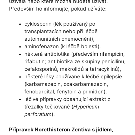
užívala nebo které možná budete užívat.
Především ho informujte, pokud užíváte:
cyklosporin (lék používaný po
transplantacích nebo při léčbě
autoimunitních onemocnění),
aminofenazon (k léčbě bolesti),
některá antibiotika (především rifampicin,
rifabutin; antibiotika ze skupiny penicilinů,
cefalosporinů, makrolidů a tetracyklinů),
některé léky používané k léčbě epilepsie
(karbamazepin, oxakarbamazepin,
fenobarbital, fenytoin a primidon),
léčivé přípravky obsahující extrakt z
třezalky tečkované (
Hypericum
perforatum
).
Přípravek Norethisteron Zentiva s jídlem,