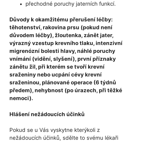
přechodné poruchy jaterních funkcí.
Důvody k okamžitému přerušení léčby:
těhotenství, rakovina prsu (pokud není
důvodem léčby), žloutenka, zánět jater,
výrazný vzestup krevního tlaku, intenzivní
migrenózní bolesti hlavy, náhlé poruchy
vnímání (vidění, slyšení), první příznaky
zánětu žil, při kterém se tvoří krevní
sraženiny nebo ucpání cévy krevní
sraženinou, plánované operace (6 týdnů
předem), nehybnost (po úrazech, při těžké
nemoci).
Hlášení nežádoucích účinků
Pokud se u Vás vyskytne kterýkoli z
nežádoucích účinků, sdělte to svému lékaři