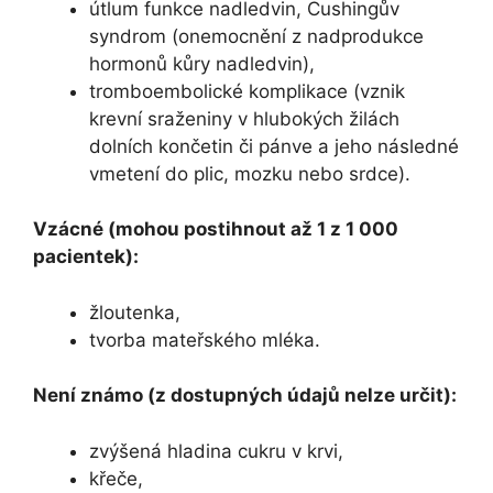
útlum funkce nadledvin, Cushingův
syndrom (onemocnění z nadprodukce
hormonů kůry nadledvin),
tromboembolické komplikace (vznik
krevní sraženiny v hlubokých žilách
dolních končetin či pánve a jeho následné
vmetení do plic, mozku nebo srdce).
Vzácné (mohou postihnout až 1 z 1 000
pacientek):
žloutenka,
tvorba mateřského mléka.
Není známo (z dostupných údajů nelze určit):
zvýšená hladina cukru v krvi,
křeče,