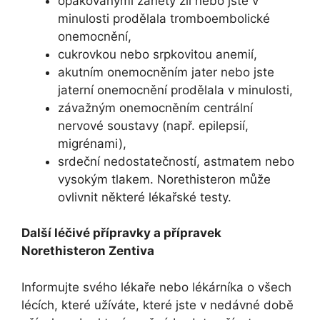
opakovanými záněty žil nebo jste v
minulosti prodělala tromboembolické
onemocnění,
cukrovkou nebo srpkovitou anemií,
akutním onemocněním jater nebo jste
jaterní onemocnění prodělala v minulosti,
závažným onemocněním centrální
nervové soustavy (např. epilepsií,
migrénami),
srdeční nedostatečností, astmatem nebo
vysokým tlakem. Norethisteron může
ovlivnit některé lékařské testy.
Další léčivé přípravky a přípravek
Norethisteron Zentiva
Informujte svého lékaře nebo lékárníka o všech
lécích, které užíváte, které jste v nedávné době