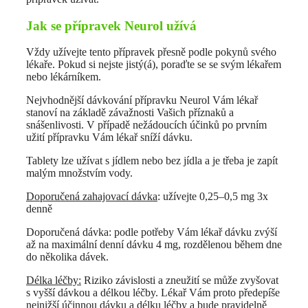
Jak se přípravek Neurol užívá
Vždy užívejte tento přípravek přesně podle pokynů svého
lékaře. Pokud si nejste jistý(á), poraďte se se svým lékařem
nebo lékárníkem.
Nejvhodnější dávkování přípravku Neurol Vám lékař
stanoví na základě závažnosti Vašich příznaků a
snášenlivosti. V případě nežádoucích účinků po prvním
užití přípravku Vám lékař sníží dávku.
Tablety lze užívat s jídlem nebo bez jídla a je třeba je zapít
malým množstvím vody.
Doporučená zahajovací dávka
: užívejte 0,25–0,5 mg 3x
denně
Doporučená dávka: podle potřeby Vám lékař dávku zvýší
až na maximální denní dávku 4 mg, rozdělenou během dne
do několika dávek.
Délka léčby:
Riziko závislosti a zneužití se může zvyšovat
s vyšší dávkou a délkou léčby. Lékař Vám proto předepíše
nejnižší účinnou dávku a délku léčby a bude pravidelně