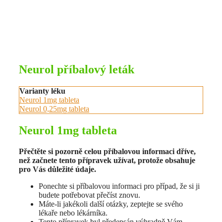
Neurol příbalový leták
Varianty léku
Neurol 1mg tableta
Neurol 0,25mg tableta
Neurol 1mg tableta
Přečtěte si pozorně celou příbalovou informaci dříve,
než začnete tento přípravek užívat, protože obsahuje
pro Vás důležité údaje.
Ponechte si příbalovou informaci pro případ, že si ji
budete potřebovat přečíst znovu.
Máte-li jakékoli další otázky, zeptejte se svého
lékaře nebo lékárníka.
Tento přípravek byl předepsán výhradně Vám.