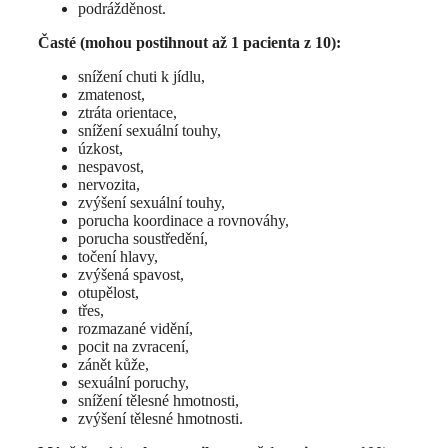
podrážděnost.
Časté (mohou postihnout až 1 pacienta z 10):
snížení chuti k jídlu,
zmatenost,
ztráta orientace,
snížení sexuální touhy,
úzkost,
nespavost,
nervozita,
zvýšení sexuální touhy,
porucha koordinace a rovnováhy,
porucha soustředění,
točení hlavy,
zvýšená spavost,
otupělost,
třes,
rozmazané vidění,
pocit na zvracení,
zánět kůže,
sexuální poruchy,
snížení tělesné hmotnosti,
zvýšení tělesné hmotnosti.