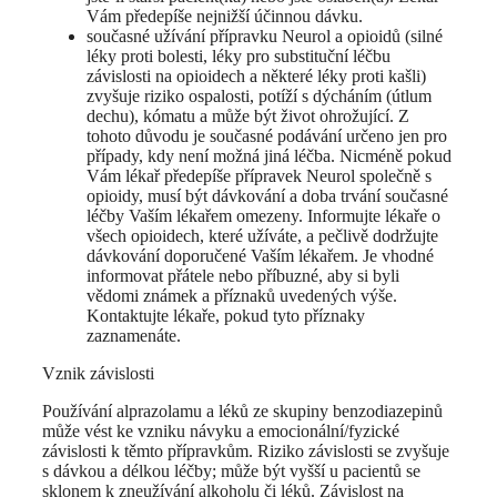
Vám předepíše nejnižší účinnou dávku.
současné užívání přípravku Neurol a opioidů (silné
léky proti bolesti, léky pro substituční léčbu
závislosti na opioidech a některé léky proti kašli)
zvyšuje riziko ospalosti, potíží s dýcháním (útlum
dechu), kómatu a může být život ohrožující. Z
tohoto důvodu je současné podávání určeno jen pro
případy, kdy není možná jiná léčba. Nicméně pokud
Vám lékař předepíše přípravek Neurol společně s
opioidy, musí být dávkování a doba trvání současné
léčby Vaším lékařem omezeny. Informujte lékaře o
všech opioidech, které užíváte, a pečlivě dodržujte
dávkování doporučené Vaším lékařem. Je vhodné
informovat přátele nebo příbuzné, aby si byli
vědomi známek a příznaků uvedených výše.
Kontaktujte lékaře, pokud tyto příznaky
zaznamenáte.
Vznik závislosti
Používání alprazolamu a léků ze skupiny benzodiazepinů
může vést ke vzniku návyku a emocionální/fyzické
závislosti k těmto přípravkům. Riziko závislosti se zvyšuje
s dávkou a délkou léčby; může být vyšší u pacientů se
sklonem k zneužívání alkoholu či léků. Závislost na