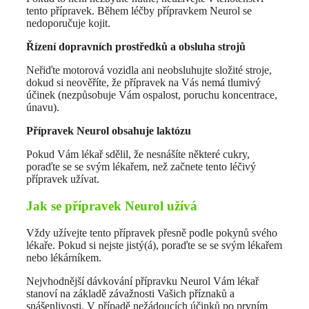
tento přípravek. Během léčby přípravkem Neurol se
nedoporučuje kojit.
Řízení dopravních prostředků a obsluha strojů
Neřiďte motorová vozidla ani neobsluhujte složité stroje,
dokud si neověříte, že přípravek na Vás nemá tlumivý
účinek (nezpůsobuje Vám ospalost, poruchu koncentrace,
únavu).
Přípravek Neurol obsahuje laktózu
Pokud Vám lékař sdělil, že nesnášíte některé cukry,
poraďte se se svým lékařem, než začnete tento léčivý
přípravek užívat.
Jak se přípravek Neurol užívá
Vždy užívejte tento přípravek přesně podle pokynů svého
lékaře. Pokud si nejste jistý(á), poraďte se se svým lékařem
nebo lékárníkem.
Nejvhodnější dávkování přípravku Neurol Vám lékař
stanoví na základě závažnosti Vašich příznaků a
snášenlivosti. V případě nežádoucích účinků po prvním