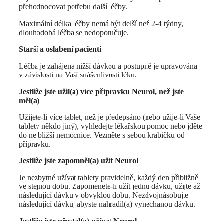
přehodnocovat potřebu další léčby.
Maximální délka léčby nemá být delší než 2-4 týdny,
dlouhodobá léčba se nedoporučuje.
Starší a oslabení pacienti
Léčba je zahájena nižší dávkou a postupně je upravována
v závislosti na Vaší snášenlivosti léku.
Jestliže jste užil(a) více přípravku Neurol, než jste
měl(a)
Užijete-li více tablet, než je předepsáno (nebo užije-li Vaše
tablety někdo jiný), vyhledejte lékařskou pomoc nebo jděte
do nejbližší nemocnice. Vezměte s sebou krabičku od
přípravku.
Jestliže jste zapomněl(a) užít Neurol
Je nezbytné užívat tablety pravidelně, každý den přibližně
ve stejnou dobu. Zapomenete-li užít jednu dávku, užijte až
následující dávku v obvyklou dobu. Nezdvojnásobujte
následující dávku, abyste nahradil(a) vynechanou dávku.
Jestliže jste přestal(a) užívat Neurol