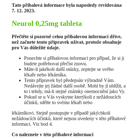
Tato příbalová informace byla naposledy revidována
7. 12. 2023.
Neurol 0,25mg tableta
Přečtěte si pozorně celou příbalovou informaci dříve,
než začnete tento přípravek užívat, protože obsahuje
pro Vás důležité údaje.
Ponechte si příbalovou informaci pro případ, že si ji
budete potřebovat přečíst znovu.
Máte-li jakékoli další otázky, zeptejte se svého
lékaře nebo lékárníka.
Tento přípravek byl předepsán výhradně Vám.
Nedávejte jej žádné další osobě. Mohl by jí ublížit, a
to i tehdy, má-li stejné známky onemocnění jako Vy.
Pokud se u Vás vyskytne kterýkoli z nežádoucích
účinků, sdělte to svému lékaři nebo
lékárníkovi. Stejně postupujte v případě jakýchkoli
nežádoucích účinků, které nejsou uvedeny v této příbalové
informaci. Viz bod 4.
Co naleznete v této příbalové informaci