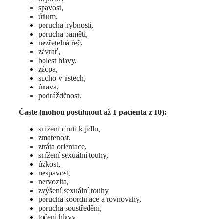
spavost,
útlum,
porucha hybnosti,
porucha paměti,
nezřetelná řeč,
závrať,
bolest hlavy,
zácpa,
sucho v ústech,
únava,
podrážděnost.
Časté (mohou postihnout až 1 pacienta z 10):
snížení chuti k jídlu,
zmatenost,
ztráta orientace,
snížení sexuální touhy,
úzkost,
nespavost,
nervozita,
zvýšení sexuální touhy,
porucha koordinace a rovnováhy,
porucha soustředění,
točení hlavy,