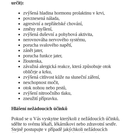
určit):
zvýšená hladina hormonu prolaktinu v krvi,
povznesená nálada,
agresivní a nepřátelské chování,
změny myšlení,
zvýšená duševní a pohybová aktivita,
nerovnováha nervového systému,
porucha svalového napětí,
zánět jater,
porucha funkce jater,
žloutenka,
závažná alergická reakce, která způsobuje otok
obličeje a krku,
zvýšená citlivost kůže na sluneční záření,
neschopnost močit,
otok nohou nebo prstů,
zvýšení nitroočního tlaku,
zneužití přípravku.
Hlášení nežádoucích účinků
Pokud se u Vás vyskytne kterýkoli z nežádoucích účinků,
sdělte to svému lékaři, lékárníkovi nebo zdravotní sestře.
Stejně postupujte v případě jakýchkoli nežádoucích