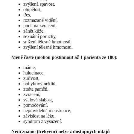
zvýšená spavost,
otupělost,
třes,
rozmazané vidění,
pocit na zvracení,
zánět kůže,
sexuální poruchy,
snížení tělesné hmotnosti,
zvýšení tělesné hmotnosti.
Méně časté (mohou postihnout až 1 pacienta ze 100):
mánie,
halucinace,
zuřivost,
pohybový neklid,
ztráta paměti,
zvracení,
svalová slabost,
pomočování,
nepravidelná menstruace,
závislost na léku,
syndrom z vysazení.
Není známo (frekvenci nelze z dostupných údajů