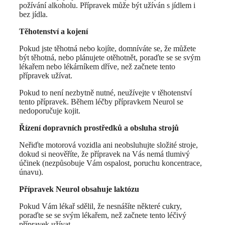
požívání alkoholu. Přípravek může být užíván s jídlem i
bez jídla.
Těhotenství a kojení
Pokud jste těhotná nebo kojíte, domníváte se, že můžete
být těhotná, nebo plánujete otěhotnět, poraďte se se svým
lékařem nebo lékárníkem dříve, než začnete tento
přípravek užívat.
Pokud to není nezbytně nutné, neužívejte v těhotenství
tento přípravek. Během léčby přípravkem Neurol se
nedoporučuje kojit.
Řízení dopravních prostředků a obsluha strojů
Neřiďte motorová vozidla ani neobsluhujte složité stroje,
dokud si neověříte, že přípravek na Vás nemá tlumivý
účinek (nezpůsobuje Vám ospalost, poruchu koncentrace,
únavu).
Přípravek Neurol obsahuje laktózu
Pokud Vám lékař sdělil, že nesnášíte některé cukry,
poraďte se se svým lékařem, než začnete tento léčivý
přípravek užívat.