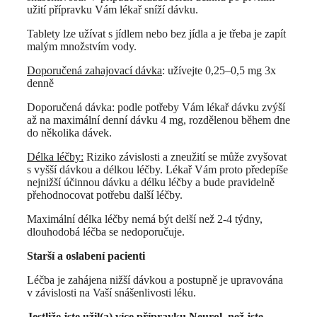
užití přípravku Vám lékař sníží dávku.
Tablety lze užívat s jídlem nebo bez jídla a je třeba je zapít
malým množstvím vody.
Doporučená zahajovací dávka
: užívejte 0,25–0,5 mg 3x
denně
Doporučená dávka: podle potřeby Vám lékař dávku zvýší
až na maximální denní dávku 4 mg, rozdělenou během dne
do několika dávek.
Délka léčby:
Riziko závislosti a zneužití se může zvyšovat
s vyšší dávkou a délkou léčby. Lékař Vám proto předepíše
nejnižší účinnou dávku a délku léčby a bude pravidelně
přehodnocovat potřebu další léčby.
Maximální délka léčby nemá být delší než 2-4 týdny,
dlouhodobá léčba se nedoporučuje.
Starší a oslabení pacienti
Léčba je zahájena nižší dávkou a postupně je upravována
v závislosti na Vaší snášenlivosti léku.
Jestliže jste užil(a) více přípravku Neurol, než jste