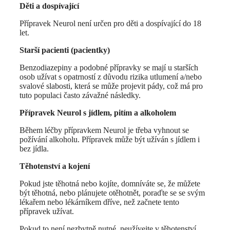
Děti a dospívající
Přípravek Neurol není určen pro děti a dospívající do 18
let.
Starší pacienti (pacientky)
Benzodiazepiny a podobné přípravky se mají u starších
osob užívat s opatrností z důvodu rizika utlumení a/nebo
svalové slabosti, která se může projevit pády, což má pro
tuto populaci často závažné následky.
Přípravek Neurol s jídlem, pitím a alkoholem
Během léčby přípravkem Neurol je třeba vyhnout se
požívání alkoholu. Přípravek může být užíván s jídlem i
bez jídla.
Těhotenství a kojení
Pokud jste těhotná nebo kojíte, domníváte se, že můžete
být těhotná, nebo plánujete otěhotnět, poraďte se se svým
lékařem nebo lékárníkem dříve, než začnete tento
přípravek užívat.
Pokud to není nezbytně nutné, neužívejte v těhotenství