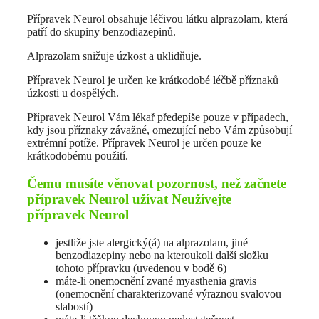
Přípravek Neurol obsahuje léčivou látku alprazolam, která
patří do skupiny benzodiazepinů.
Alprazolam snižuje úzkost a uklidňuje.
Přípravek Neurol je určen ke krátkodobé léčbě příznaků
úzkosti u dospělých.
Přípravek Neurol Vám lékař předepíše pouze v případech,
kdy jsou příznaky závažné, omezující nebo Vám způsobují
extrémní potíže. Přípravek Neurol je určen pouze ke
krátkodobému použití.
Čemu musíte věnovat pozornost, než začnete
přípravek Neurol užívat Neužívejte
přípravek Neurol
jestliže jste alergický(á) na alprazolam, jiné
benzodiazepiny nebo na kteroukoli další složku
tohoto přípravku (uvedenou v bodě 6)
máte-li onemocnění zvané myasthenia gravis
(onemocnění charakterizované výraznou svalovou
slabostí)