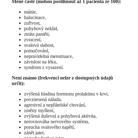
Méně časté (mohou postihnout až 1 pacienta ze 100):
mánie,
halucinace,
zuřivost,
pohybový neklid,
ztráta paměti,
zvracení,
svalová slabost,
pomočování,
nepravidelná menstruace,
závislost na léku,
syndrom z vysazení.
Není známo (frekvenci nelze z dostupných údajů
určit):
zvýšená hladina hormonu prolaktinu v krvi,
povznesená nálada,
agresivní a nepřátelské chování,
změny myšlení,
zvýšená duševní a pohybová aktivita,
nerovnováha nervového systému,
porucha svalového napětí,
zánět jater,