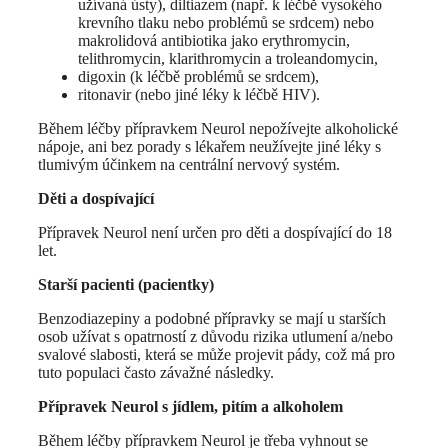
užívaná ústy), diltiazem (např. k léčbě vysokého
krevního tlaku nebo problémů se srdcem) nebo
makrolidová antibiotika jako erythromycin,
telithromycin, klarithromycin a troleandomycin,
digoxin (k léčbě problémů se srdcem),
ritonavir (nebo jiné léky k léčbě HIV).
Během léčby přípravkem Neurol nepožívejte alkoholické
nápoje, ani bez porady s lékařem neužívejte jiné léky s
tlumivým účinkem na centrální nervový systém.
Děti a dospívající
Přípravek Neurol není určen pro děti a dospívající do 18
let.
Starší pacienti (pacientky)
Benzodiazepiny a podobné přípravky se mají u starších
osob užívat s opatrností z důvodu rizika utlumení a/nebo
svalové slabosti, která se může projevit pády, což má pro
tuto populaci často závažné následky.
Přípravek Neurol s jídlem, pitím a alkoholem
Během léčby přípravkem Neurol je třeba vyhnout se