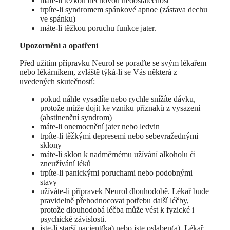
máte-li těžkou dechovou nedostatečnost
trpíte-li syndromem spánkové apnoe (zástava dechu
ve spánku)
máte-li těžkou poruchu funkce jater.
Upozornění a opatření
Před užitím přípravku Neurol se poraďte se svým lékařem
nebo lékárníkem, zvláště týká-li se Vás některá z
uvedených skutečností:
pokud náhle vysadíte nebo rychle snížíte dávku,
protože může dojít ke vzniku příznaků z vysazení
(abstinenční syndrom)
máte-li onemocnění jater nebo ledvin
trpíte-li těžkými depresemi nebo sebevražednými
sklony
máte-li sklon k nadměrnému užívání alkoholu či
zneužívání léků
trpíte-li panickými poruchami nebo podobnými
stavy
užíváte-li přípravek Neurol dlouhodobě. Lékař bude
pravidelně přehodnocovat potřebu další léčby,
protože dlouhodobá léčba může vést k fyzické i
psychické závislosti.
jste-li starší pacient(ka) nebo jste oslaben(a). Lékař