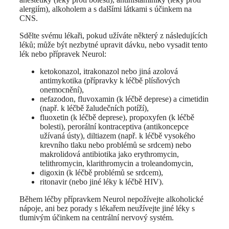
alergiím), alkoholem a s dalšími látkami s účinkem na
CNS.
Sdělte svému lékaři, pokud užíváte některý z následujících
léků; může být nezbytné upravit dávku, nebo vysadit tento
lék nebo přípravek Neurol:
ketokonazol, itrakonazol nebo jiná azolová
antimykotika (přípravky k léčbě plísňových
onemocnění),
nefazodon, fluvoxamin (k léčbě deprese) a cimetidin
(např. k léčbě žaludečních potíží),
fluoxetin (k léčbě deprese), propoxyfen (k léčbě
bolesti), perorální kontraceptiva (antikoncepce
užívaná ústy), diltiazem (např. k léčbě vysokého
krevního tlaku nebo problémů se srdcem) nebo
makrolidová antibiotika jako erythromycin,
telithromycin, klarithromycin a troleandomycin,
digoxin (k léčbě problémů se srdcem),
ritonavir (nebo jiné léky k léčbě HIV).
Během léčby přípravkem Neurol nepožívejte alkoholické
nápoje, ani bez porady s lékařem neužívejte jiné léky s
tlumivým účinkem na centrální nervový systém.