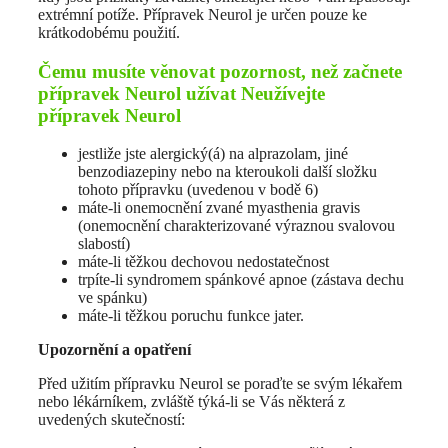
extrémní potíže. Přípravek Neurol je určen pouze ke
krátkodobému použití.
Čemu musíte věnovat pozornost, než začnete
přípravek Neurol užívat Neužívejte
přípravek Neurol
jestliže jste alergický(á) na alprazolam, jiné
benzodiazepiny nebo na kteroukoli další složku
tohoto přípravku (uvedenou v bodě 6)
máte-li onemocnění zvané myasthenia gravis
(onemocnění charakterizované výraznou svalovou
slabostí)
máte-li těžkou dechovou nedostatečnost
trpíte-li syndromem spánkové apnoe (zástava dechu
ve spánku)
máte-li těžkou poruchu funkce jater.
Upozornění a opatření
Před užitím přípravku Neurol se poraďte se svým lékařem
nebo lékárníkem, zvláště týká-li se Vás některá z
uvedených skutečností: