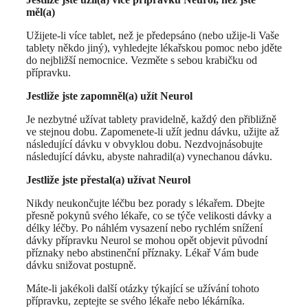
měl(a)
Užijete-li více tablet, než je předepsáno (nebo užije-li Vaše
tablety někdo jiný), vyhledejte lékařskou pomoc nebo jděte
do nejbližší nemocnice. Vezměte s sebou krabičku od
přípravku.
Jestliže jste zapomněl(a) užít Neurol
Je nezbytné užívat tablety pravidelně, každý den přibližně
ve stejnou dobu. Zapomenete-li užít jednu dávku, užijte až
následující dávku v obvyklou dobu. Nezdvojnásobujte
následující dávku, abyste nahradil(a) vynechanou dávku.
Jestliže jste přestal(a) užívat Neurol
Nikdy neukončujte léčbu bez porady s lékařem. Dbejte
přesně pokynů svého lékaře, co se týče velikosti dávky a
délky léčby. Po náhlém vysazení nebo rychlém snížení
dávky přípravku Neurol se mohou opět objevit původní
příznaky nebo abstinenční příznaky. Lékař Vám bude
dávku snižovat postupně.
Máte-li jakékoli další otázky týkající se užívání tohoto
přípravku, zeptejte se svého lékaře nebo lékárníka.