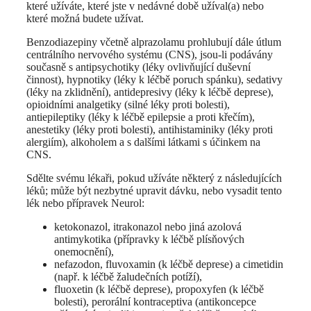
které užíváte, které jste v nedávné době užíval(a) nebo
které možná budete užívat.
Benzodiazepiny včetně alprazolamu prohlubují dále útlum
centrálního nervového systému (CNS), jsou-li podávány
současně s antipsychotiky (léky ovlivňující duševní
činnost), hypnotiky (léky k léčbě poruch spánku), sedativy
(léky na zklidnění), antidepresivy (léky k léčbě deprese),
opioidními analgetiky (silné léky proti bolesti),
antiepileptiky (léky k léčbě epilepsie a proti křečím),
anestetiky (léky proti bolesti), antihistaminiky (léky proti
alergiím), alkoholem a s dalšími látkami s účinkem na
CNS.
Sdělte svému lékaři, pokud užíváte některý z následujících
léků; může být nezbytné upravit dávku, nebo vysadit tento
lék nebo přípravek Neurol:
ketokonazol, itrakonazol nebo jiná azolová
antimykotika (přípravky k léčbě plísňových
onemocnění),
nefazodon, fluvoxamin (k léčbě deprese) a cimetidin
(např. k léčbě žaludečních potíží),
fluoxetin (k léčbě deprese), propoxyfen (k léčbě
bolesti), perorální kontraceptiva (antikoncepce