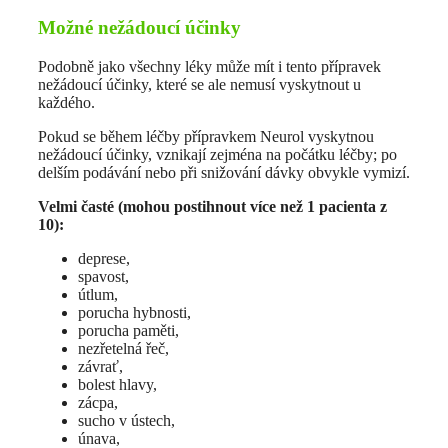
Možné nežádoucí účinky
Podobně jako všechny léky může mít i tento přípravek
nežádoucí účinky, které se ale nemusí vyskytnout u
každého.
Pokud se během léčby přípravkem Neurol vyskytnou
nežádoucí účinky, vznikají zejména na počátku léčby; po
delším podávání nebo při snižování dávky obvykle vymizí.
Velmi časté (mohou postihnout více než 1 pacienta z
10):
deprese,
spavost,
útlum,
porucha hybnosti,
porucha paměti,
nezřetelná řeč,
závrať,
bolest hlavy,
zácpa,
sucho v ústech,
únava,