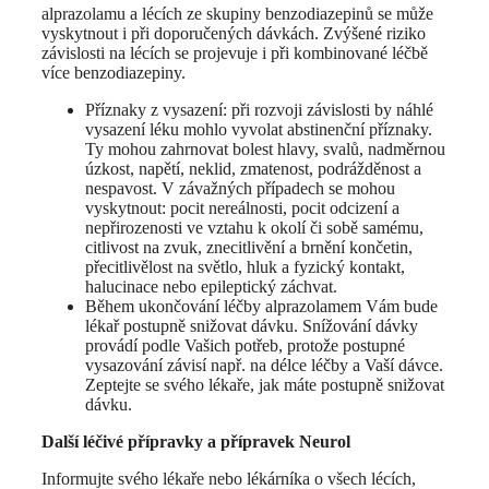
alprazolamu a lécích ze skupiny benzodiazepinů se může
vyskytnout i při doporučených dávkách. Zvýšené riziko
závislosti na lécích se projevuje i při kombinované léčbě
více benzodiazepiny.
Příznaky z vysazení: při rozvoji závislosti by náhlé
vysazení léku mohlo vyvolat abstinenční příznaky.
Ty mohou zahrnovat bolest hlavy, svalů, nadměrnou
úzkost, napětí, neklid, zmatenost, podrážděnost a
nespavost. V závažných případech se mohou
vyskytnout: pocit nereálnosti, pocit odcizení a
nepřirozenosti ve vztahu k okolí či sobě samému,
citlivost na zvuk, znecitlivění a brnění končetin,
přecitlivělost na světlo, hluk a fyzický kontakt,
halucinace nebo epileptický záchvat.
Během ukončování léčby alprazolamem Vám bude
lékař postupně snižovat dávku. Snížování dávky
provádí podle Vašich potřeb, protože postupné
vysazování závisí např. na délce léčby a Vaší dávce.
Zeptejte se svého lékaře, jak máte postupně snižovat
dávku.
Další léčivé přípravky a přípravek Neurol
Informujte svého lékaře nebo lékárníka o všech lécích,