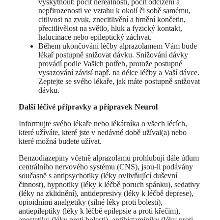
vyskytnout: pocit nereálnosti, pocit odcizení a
nepřirozenosti ve vztahu k okolí či sobě samému,
citlivost na zvuk, znecitlivění a brnění končetin,
přecitlivělost na světlo, hluk a fyzický kontakt,
halucinace nebo epileptický záchvat.
Během ukončování léčby alprazolamem Vám bude
lékař postupně snižovat dávku. Snížování dávky
provádí podle Vašich potřeb, protože postupné
vysazování závisí např. na délce léčby a Vaší dávce.
Zeptejte se svého lékaře, jak máte postupně snižovat
dávku.
Další léčivé přípravky a přípravek Neurol
Informujte svého lékaře nebo lékárníka o všech lécích,
které užíváte, které jste v nedávné době užíval(a) nebo
které možná budete užívat.
Benzodiazepiny včetně alprazolamu prohlubují dále útlum
centrálního nervového systému (CNS), jsou-li podávány
současně s antipsychotiky (léky ovlivňující duševní
činnost), hypnotiky (léky k léčbě poruch spánku), sedativy
(léky na zklidnění), antidepresivy (léky k léčbě deprese),
opioidními analgetiky (silné léky proti bolesti),
antiepileptiky (léky k léčbě epilepsie a proti křečím),
anestetiky (léky proti bolesti), antihistaminiky (léky proti