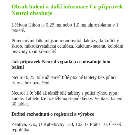
Obsah balení a další informace Co přípravek
Neurol obsahuje
Léčivou látkou je 0,25 mg nebo 1,0 mg alprozolamu v 1
tabletě.
Pomocnými látkami jsou monohydrát laktózy, kukuřičný
škrob, mikrokrystalická celulóza, kalcium- stearát, koloidní
bezvodý oxid křemičitý.
Jak přípravek Neurol vypadá a co obsahuje toto
balení
Neurol 0,25: bílé až téměř bílé ploché tablety bez půlicí
rýhy a bez označení.
Neurol 1,0: bílé až téměř bílé tablety s půlicí rýhou typu
karate. Tabletu lze rozdělit na stejné dávky. Velikost balení:
30 tablet.
Držitel rozhodnutí o registraci a výrobce
Zentiva, k. s., U Kabelovny 130, 102 37 Praha 10, Česká
republika