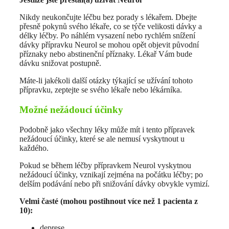
Nikdy neukončujte léčbu bez porady s lékařem. Dbejte
přesně pokynů svého lékaře, co se týče velikosti dávky a
délky léčby. Po náhlém vysazení nebo rychlém snížení
dávky přípravku Neurol se mohou opět objevit původní
příznaky nebo abstinenční příznaky. Lékař Vám bude
dávku snižovat postupně.
Máte-li jakékoli další otázky týkající se užívání tohoto
přípravku, zeptejte se svého lékaře nebo lékárníka.
Možné nežádoucí účinky
Podobně jako všechny léky může mít i tento přípravek
nežádoucí účinky, které se ale nemusí vyskytnout u
každého.
Pokud se během léčby přípravkem Neurol vyskytnou
nežádoucí účinky, vznikají zejména na počátku léčby; po
delším podávání nebo při snižování dávky obvykle vymizí.
Velmi časté (mohou postihnout více než 1 pacienta z
10):
deprese,