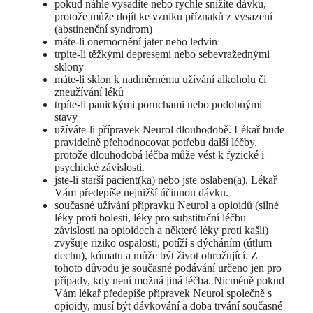
pokud náhle vysadíte nebo rychle snížíte dávku,
protože může dojít ke vzniku příznaků z vysazení
(abstinenční syndrom)
máte-li onemocnění jater nebo ledvin
trpíte-li těžkými depresemi nebo sebevražednými
sklony
máte-li sklon k nadměrnému užívání alkoholu či
zneužívání léků
trpíte-li panickými poruchami nebo podobnými
stavy
užíváte-li přípravek Neurol dlouhodobě. Lékař bude
pravidelně přehodnocovat potřebu další léčby,
protože dlouhodobá léčba může vést k fyzické i
psychické závislosti.
jste-li starší pacient(ka) nebo jste oslaben(a). Lékař
Vám předepíše nejnižší účinnou dávku.
současné užívání přípravku Neurol a opioidů (silné
léky proti bolesti, léky pro substituční léčbu
závislosti na opioidech a některé léky proti kašli)
zvyšuje riziko ospalosti, potíží s dýcháním (útlum
dechu), kómatu a může být život ohrožující. Z
tohoto důvodu je současné podávání určeno jen pro
případy, kdy není možná jiná léčba. Nicméně pokud
Vám lékař předepíše přípravek Neurol společně s
opioidy, musí být dávkování a doba trvání současné