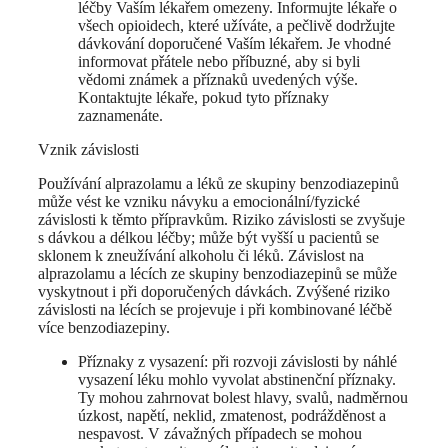
léčby Vaším lékařem omezeny. Informujte lékaře o
všech opioidech, které užíváte, a pečlivě dodržujte
dávkování doporučené Vaším lékařem. Je vhodné
informovat přátele nebo příbuzné, aby si byli
vědomi známek a příznaků uvedených výše.
Kontaktujte lékaře, pokud tyto příznaky
zaznamenáte.
Vznik závislosti
Používání alprazolamu a léků ze skupiny benzodiazepinů
může vést ke vzniku návyku a emocionální/fyzické
závislosti k těmto přípravkům. Riziko závislosti se zvyšuje
s dávkou a délkou léčby; může být vyšší u pacientů se
sklonem k zneužívání alkoholu či léků. Závislost na
alprazolamu a lécích ze skupiny benzodiazepinů se může
vyskytnout i při doporučených dávkách. Zvýšené riziko
závislosti na lécích se projevuje i při kombinované léčbě
více benzodiazepiny.
Příznaky z vysazení: při rozvoji závislosti by náhlé
vysazení léku mohlo vyvolat abstinenční příznaky.
Ty mohou zahrnovat bolest hlavy, svalů, nadměrnou
úzkost, napětí, neklid, zmatenost, podrážděnost a
nespavost. V závažných případech se mohou