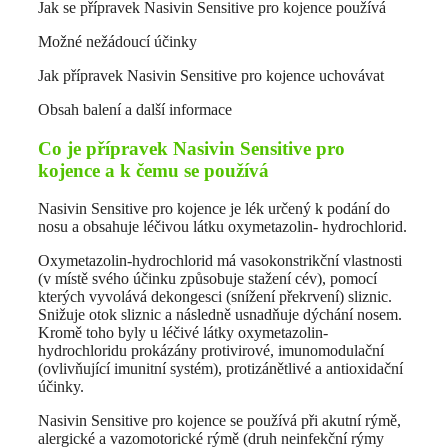
Jak se přípravek Nasivin Sensitive pro kojence používá
Možné nežádoucí účinky
Jak přípravek Nasivin Sensitive pro kojence uchovávat
Obsah balení a další informace
Co je přípravek Nasivin Sensitive pro
kojence a k čemu se používá
Nasivin Sensitive pro kojence je lék určený k podání do
nosu a obsahuje léčivou látku oxymetazolin- hydrochlorid.
Oxymetazolin-hydrochlorid má vasokonstrikční vlastnosti
(v místě svého účinku způsobuje stažení cév), pomocí
kterých vyvolává dekongesci (snížení překrvení) sliznic.
Snižuje otok sliznic a následně usnadňuje dýchání nosem.
Kromě toho byly u léčivé látky oxymetazolin-
hydrochloridu prokázány protivirové, imunomodulační
(ovlivňující imunitní systém), protizánětlivé a antioxidační
účinky.
Nasivin Sensitive pro kojence se používá při akutní rýmě,
alergické a vazomotorické rýmě (druh neinfekční rýmy