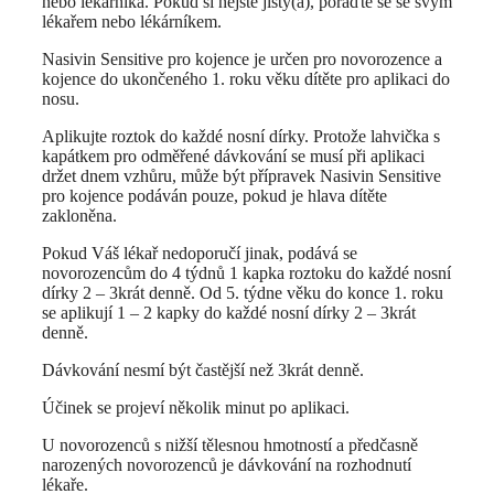
nebo lékárníka. Pokud si nejste jistý(á), poraďte se se svým
lékařem nebo lékárníkem.
Nasivin Sensitive pro kojence je určen pro novorozence a
kojence do ukončeného 1. roku věku dítěte pro aplikaci do
nosu.
Aplikujte roztok do každé nosní dírky. Protože lahvička s
kapátkem pro odměřené dávkování se musí při aplikaci
držet dnem vzhůru, může být přípravek Nasivin Sensitive
pro kojence podáván pouze, pokud je hlava dítěte
zakloněna.
Pokud Váš lékař nedoporučí jinak, podává se
novorozencům do 4 týdnů 1 kapka roztoku do každé nosní
dírky 2 – 3krát denně. Od 5. týdne věku do konce 1. roku
se aplikují 1 – 2 kapky do každé nosní dírky 2 – 3krát
denně.
Dávkování nesmí být častější než 3krát denně.
Účinek se projeví několik minut po aplikaci.
U novorozenců s nižší tělesnou hmotností a předčasně
narozených novorozenců je dávkování na rozhodnutí
lékaře.