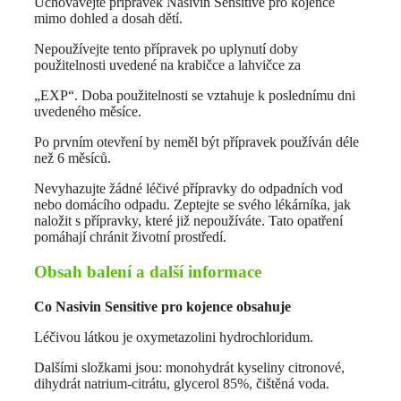
Uchovávejte přípravek Nasivin Sensitive pro kojence
mimo dohled a dosah dětí.
Nepoužívejte tento přípravek po uplynutí doby
použitelnosti uvedené na krabičce a lahvičce za
„EXP“. Doba použitelnosti se vztahuje k poslednímu dni
uvedeného měsíce.
Po prvním otevření by neměl být přípravek používán déle
než 6 měsíců.
Nevyhazujte žádné léčivé přípravky do odpadních vod
nebo domácího odpadu. Zeptejte se svého lékárníka, jak
naložit s přípravky, které již nepoužíváte. Tato opatření
pomáhají chránit životní prostředí.
Obsah balení a další informace
Co Nasivin Sensitive pro kojence obsahuje
Léčivou látkou je oxymetazolini hydrochloridum.
Dalšími složkami jsou: monohydrát kyseliny citronové,
dihydrát natrium-citrátu, glycerol 85%, čištěná voda.