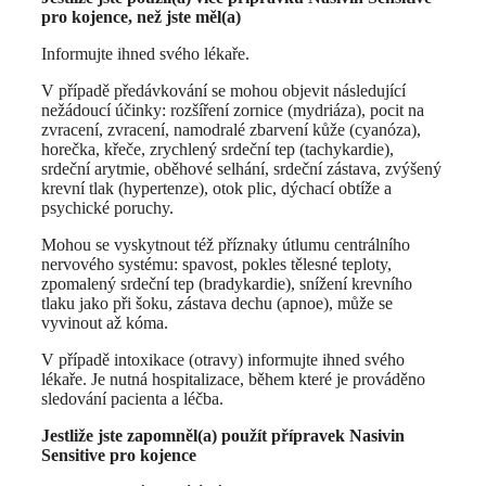
pro kojence, než jste měl(a)
Informujte ihned svého lékaře.
V případě předávkování se mohou objevit následující
nežádoucí účinky: rozšíření zornice (mydriáza), pocit na
zvracení, zvracení, namodralé zbarvení kůže (cyanóza),
horečka, křeče, zrychlený srdeční tep (tachykardie),
srdeční arytmie, oběhové selhání, srdeční zástava, zvýšený
krevní tlak (hypertenze), otok plic, dýchací obtíže a
psychické poruchy.
Mohou se vyskytnout též příznaky útlumu centrálního
nervového systému: spavost, pokles tělesné teploty,
zpomalený srdeční tep (bradykardie), snížení krevního
tlaku jako při šoku, zástava dechu (apnoe), může se
vyvinout až kóma.
V případě intoxikace (otravy) informujte ihned svého
lékaře. Je nutná hospitalizace, během které je prováděno
sledování pacienta a léčba.
Jestliže jste zapomněl(a) použít přípravek Nasivin
Sensitive pro kojence