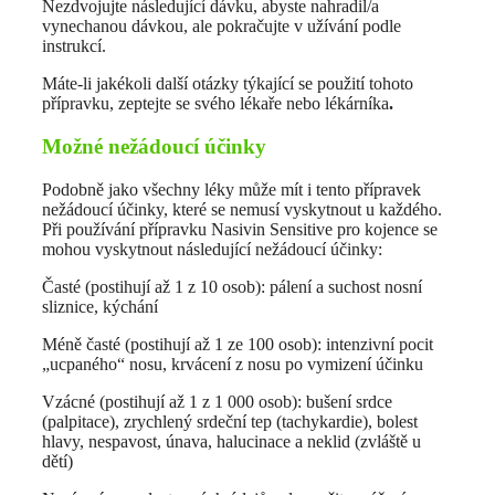
Nezdvojujte následující dávku, abyste nahradil/a
vynechanou dávkou, ale pokračujte v užívání podle
instrukcí.
Máte-li jakékoli další otázky týkající se použití tohoto
přípravku, zeptejte se svého lékaře nebo lékárníka
.
Možné nežádoucí účinky
Podobně jako všechny léky může mít i tento přípravek
nežádoucí účinky, které se nemusí vyskytnout u každého.
Při používání přípravku Nasivin Sensitive pro kojence se
mohou vyskytnout následující nežádoucí účinky:
Časté (postihují až 1 z 10 osob): pálení a suchost nosní
sliznice, kýchání
Méně časté (postihují až 1 ze 100 osob): intenzivní pocit
„ucpaného“ nosu, krvácení z nosu po vymizení účinku
Vzácné (postihují až 1 z 1 000 osob): bušení srdce
(palpitace), zrychlený srdeční tep (tachykardie), bolest
hlavy, nespavost, únava, halucinace a neklid (zvláště u
dětí)