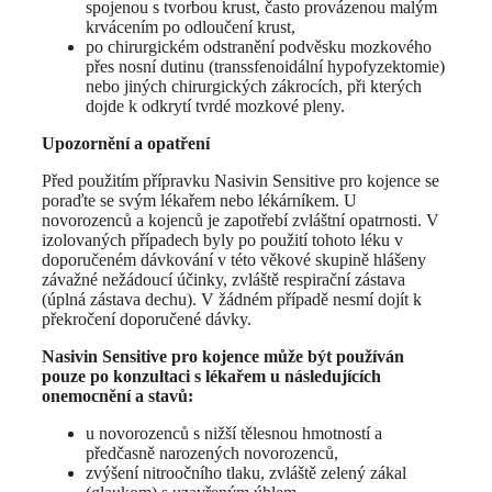
spojenou s tvorbou krust, často provázenou malým
krvácením po odloučení krust,
po chirurgickém odstranění podvěsku mozkového
přes nosní dutinu (transsfenoidální hypofyzektomie)
nebo jiných chirurgických zákrocích, při kterých
dojde k odkrytí tvrdé mozkové pleny.
Upozornění a opatření
Před použitím přípravku Nasivin Sensitive pro kojence se
poraďte se svým lékařem nebo lékárníkem. U
novorozenců a kojenců je zapotřebí zvláštní opatrnosti. V
izolovaných případech byly po použití tohoto léku v
doporučeném dávkování v této věkové skupině hlášeny
závažné nežádoucí účinky, zvláště respirační zástava
(úplná zástava dechu). V žádném případě nesmí dojít k
překročení doporučené dávky.
Nasivin Sensitive pro kojence může být používán
pouze po konzultaci s lékařem u následujících
onemocnění a stavů:
u novorozenců s nižší tělesnou hmotností a
předčasně narozených novorozenců,
zvýšení nitroočního tlaku, zvláště zelený zákal