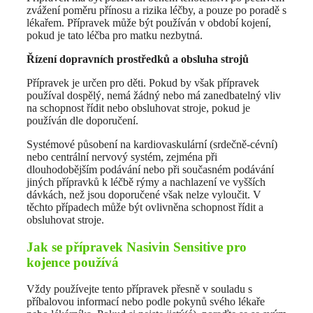
zvážení poměru přínosu a rizika léčby, a pouze po poradě s
lékařem. Přípravek může být používán v období kojení,
pokud je tato léčba pro matku nezbytná.
Řízení dopravních prostředků a obsluha strojů
Přípravek je určen pro děti. Pokud by však přípravek
používal dospělý, nemá žádný nebo má zanedbatelný vliv
na schopnost řídit nebo obsluhovat stroje, pokud je
používán dle doporučení.
Systémové působení na kardiovaskulární (srdečně-cévní)
nebo centrální nervový systém, zejména při
dlouhodobějším podávání nebo při současném podávání
jiných přípravků k léčbě rýmy a nachlazení ve vyšších
dávkách, než jsou doporučené však nelze vyloučit. V
těchto případech může být ovlivněna schopnost řídit a
obsluhovat stroje.
Jak se přípravek Nasivin Sensitive pro
kojence používá
Vždy používejte tento přípravek přesně v souladu s
příbalovou informací nebo podle pokynů svého lékaře