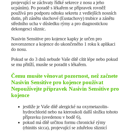
projevující se záchvaty řídké sekrece z nosu a jeho
ucpáním). Po poradě s lékařem se přípravek rovněž
používá pro podporu odtoku sekretu z vedlejších nosních
dutin, při zánětu sluchové (Eustachovy) trubice a zánětu
středního ucha v důsledku rýmy a pro diagnostickou
dekongesci sliznic.
Nasivin Sensitive pro kojence kapky je určen pro
novorozence a kojence do ukončeného 1 roku k aplikaci
do nosu.
Pokud se do 3 dnů nebude Vaše dítě cítit lépe nebo pokud
se mu přitíží, musíte se poradit s lékařem.
Čemu musíte věnovat pozornost, než začnete
Nasivin Sensitive pro kojence používat
Nepoužívejte přípravek Nasivin Sensitive pro
kojence
jestliže je Vaše dítě alergické na oxymetazolin-
hydrochlorid nebo na kteroukoli další složku tohoto
přípravku (uvedenou v bodě 6),
pokud má dítě určitou formu chronické rýmy
(rhinitis sicca), projevující se zduřelou sliznicí