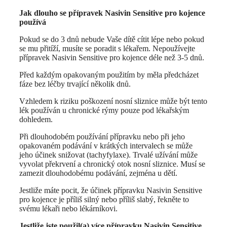
Jak dlouho se přípravek Nasivin Sensitive pro kojence
používá
Pokud se do 3 dnů nebude Vaše dítě cítit lépe nebo pokud
se mu přitíží, musíte se poradit s lékařem. Nepoužívejte
přípravek Nasivin Sensitive pro kojence déle než 3-5 dnů.
Před každým opakovaným použitím by měla předcházet
fáze bez léčby trvající několik dnů.
Vzhledem k riziku poškození nosní sliznice může být tento
lék používán u chronické rýmy pouze pod lékařským
dohledem.
Při dlouhodobém používání přípravku nebo při jeho
opakovaném podávání v krátkých intervalech se může
jeho účinek snižovat (tachyfylaxe). Trvalé užívání může
vyvolat překrvení a chronický otok nosní sliznice. Musí se
zamezit dlouhodobému podávání, zejména u dětí.
Jestliže máte pocit, že účinek přípravku Nasivin Sensitive
pro kojence je příliš silný nebo příliš slabý, řekněte to
svému lékaři nebo lékárníkovi.
Jestliže jste použil(a) více přípravku Nasivin Sensitive