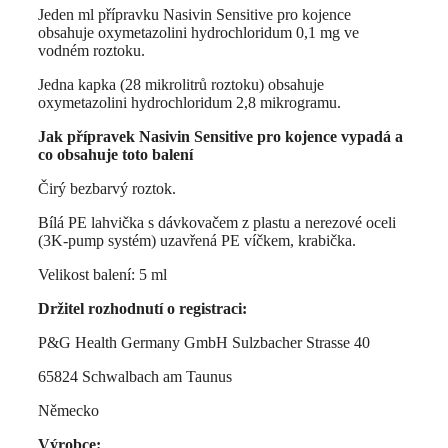
Jeden ml přípravku Nasivin Sensitive pro kojence
obsahuje oxymetazolini hydrochloridum 0,1 mg ve
vodném roztoku.
Jedna kapka (28 mikrolitrů roztoku) obsahuje
oxymetazolini hydrochloridum 2,8 mikrogramu.
Jak přípravek Nasivin Sensitive pro kojence vypadá a
co obsahuje toto balení
Čirý bezbarvý roztok.
Bílá PE lahvička s dávkovačem z plastu a nerezové oceli
(3K-pump systém) uzavřená PE víčkem, krabička.
Velikost balení: 5 ml
Držitel rozhodnutí o registraci:
P&G Health Germany GmbH Sulzbacher Strasse 40
65824 Schwalbach am Taunus
Německo
Výrobce: