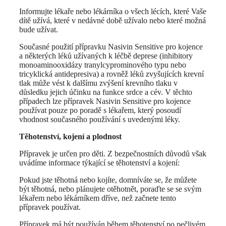
Informujte lékaře nebo lékárníka o všech lécích, které Vaše
dítě užívá, které v nedávné době užívalo nebo které možná
bude užívat.
Současné použití přípravku Nasivin Sensitive pro kojence
a některých léků užívaných k léčbě deprese (inhibitory
monoaminooxidázy tranylcyprominového typu nebo
tricyklická antidepresiva) a rovněž léků zvyšujících krevní
tlak může vést k dalšímu zvýšení krevního tlaku v
důsledku jejich účinku na funkce srdce a cév. V těchto
případech lze přípravek Nasivin Sensitive pro kojence
používat pouze po poradě s lékařem, který posoudí
vhodnost současného používání s uvedenými léky.
Těhotenství, kojení a plodnost
Přípravek je určen pro děti. Z bezpečnostních důvodů však
uvádíme informace týkající se těhotenství a kojení:
Pokud jste těhotná nebo kojíte, domníváte se, že můžete
být těhotná, nebo plánujete otěhotnět, poraďte se se svým
lékařem nebo lékárníkem dříve, než začnete tento
přípravek používat.
Přípravek má být používán během těhotenství po pečlivém