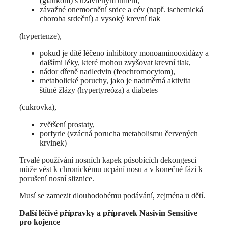
(glaukom) s uzavřeným úhlem,
závažné onemocnění srdce a cév (např. ischemická
choroba srdeční) a vysoký krevní tlak
(hypertenze),
pokud je dítě léčeno inhibitory monoaminooxidázy a
dalšími léky, které mohou zvyšovat krevní tlak,
nádor dřeně nadledvin (feochromocytom),
metabolické poruchy, jako je nadměrná aktivita
štítné žlázy (hypertyreóza) a diabetes
(cukrovka),
zvětšení prostaty,
porfyrie (vzácná porucha metabolismu červených
krvinek)
Trvalé používání nosních kapek působících dekongesci
může vést k chronickému ucpání nosu a v konečné fázi k
porušení nosní sliznice.
Musí se zamezit dlouhodobému podávání, zejména u dětí.
Další léčivé přípravky a přípravek Nasivin Sensitive
pro kojence