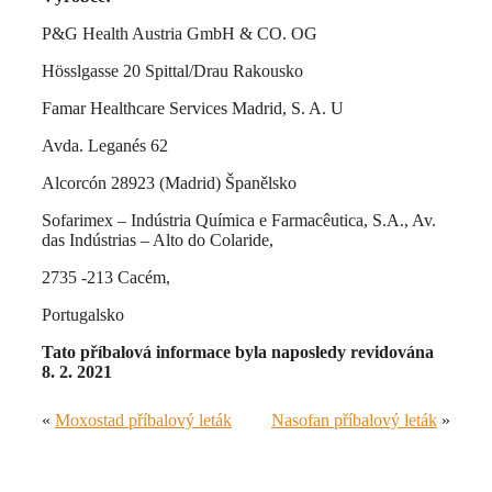
P&G Health Austria GmbH & CO. OG
Hösslgasse 20 Spittal/Drau Rakousko
Famar Healthcare Services Madrid, S. A. U
Avda. Leganés 62
Alcorcón 28923 (Madrid) Španělsko
Sofarimex – Indústria Química e Farmacêutica, S.A., Av.
das Indústrias – Alto do Colaride,
2735 -213 Cacém,
Portugalsko
Tato příbalová informace byla naposledy revidována
8. 2. 2021
«
Moxostad příbalový leták
Nasofan příbalový leták
»