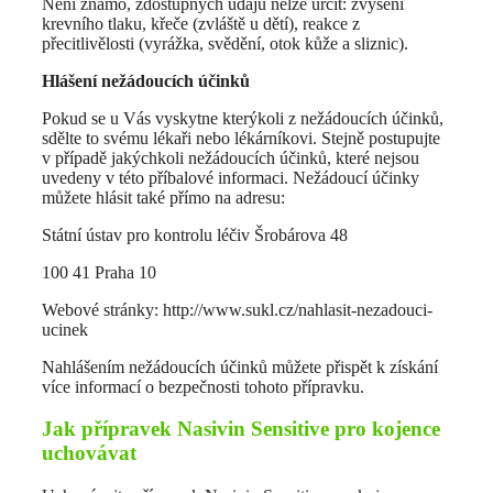
Není známo, zdostupných údajů nelze určit: zvýšení
krevního tlaku, křeče (zvláště u dětí), reakce z
přecitlivělosti (vyrážka, svědění, otok kůže a sliznic).
Hlášení nežádoucích účinků
Pokud se u Vás vyskytne kterýkoli z nežádoucích účinků,
sdělte to svému lékaři nebo lékárníkovi. Stejně postupujte
v případě jakýchkoli nežádoucích účinků, které nejsou
uvedeny v této příbalové informaci. Nežádoucí účinky
můžete hlásit také přímo na adresu:
Státní ústav pro kontrolu léčiv Šrobárova 48
100 41 Praha 10
Webové stránky: http://www.sukl.cz/nahlasit-nezadouci-
ucinek
Nahlášením nežádoucích účinků můžete přispět k získání
více informací o bezpečnosti tohoto přípravku.
Jak přípravek Nasivin Sensitive pro kojence
uchovávat