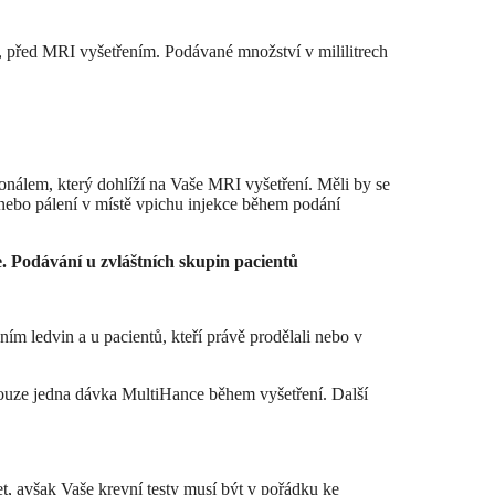
i, před MRI vyšetřením. Podávané množství v mililitrech
álem, který dohlíží na Vaše MRI vyšetření. Měli by se
t nebo pálení v místě vpichu injekce během podání
e. Podávání u zvláštních skupin pacientů
m ledvin a u pacientů, kteří právě prodělali nebo v
ouze jedna dávka MultiHance během vyšetření. Další
t, avšak Vaše krevní testy musí být v pořádku ke