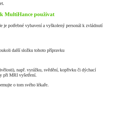
et.
ek MultiHance používat
 je potřebné vybavení a vyškolený personál k zvládnutí
oukoli další složku tohoto přípravku
tlivělosti), např. vyrážku, svědění, kopřivku či dýchací
ky při MRI vyšetření.
ormujte o tom svého lékaře.