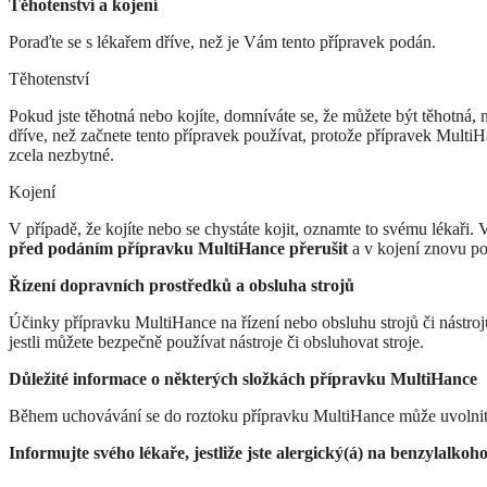
Těhotenství a kojení
Poraďte se s lékařem dříve, než je Vám tento přípravek podán.
Těhotenství
Pokud jste těhotná nebo kojíte, domníváte se, že můžete být těhotná, 
dříve, než začnete tento přípravek používat, protože přípravek Multi
zcela nezbytné.
Kojení
V případě, že kojíte nebo se chystáte kojit, oznamte to svému lékaři.
před podáním přípravku MultiHance přerušit
a v kojení znovu p
Řízení dopravních prostředků a obsluha strojů
Účinky přípravku MultiHance na řízení nebo obsluhu strojů či nástrojů
jestli můžete bezpečně používat nástroje či obsluhovat stroje.
Důležité informace o některých složkách přípravku MultiHance
Během uchovávání se do roztoku přípravku MultiHance může uvolnit 
Informujte svého lékaře, jestliže jste alergický(á) na benzylalkoho