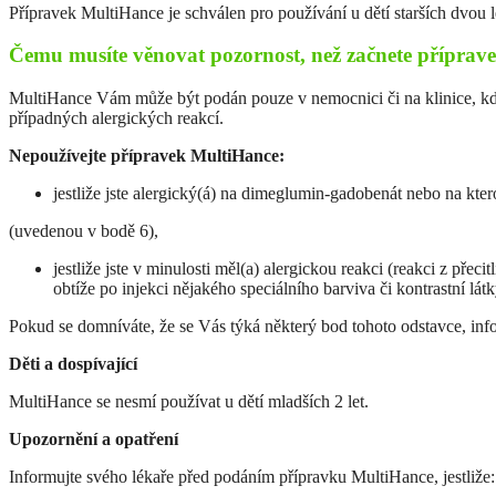
Přípravek MultiHance je schválen pro používání u dětí starších dvou l
Čemu musíte věnovat pozornost, než začnete příprav
MultiHance Vám může být podán pouze v nemocnici či na klinice, kde
případných alergických reakcí.
Nepoužívejte přípravek MultiHance:
jestliže jste alergický(á) na dimeglumin-gadobenát nebo na kter
(uvedenou v bodě 6),
jestliže jste v minulosti měl(a) alergickou reakci (reakci z přeci
obtíže po injekci nějakého speciálního barviva či kontrastní lát
Pokud se domníváte, že se Vás týká některý bod tohoto odstavce, inf
Děti a dospívající
MultiHance se nesmí používat u dětí mladších 2 let.
Upozornění a opatření
Informujte svého lékaře před podáním přípravku MultiHance, jestliže: