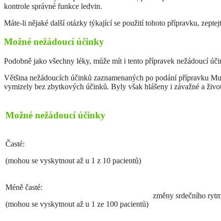
kontrole správné funkce ledvin.
Máte-li nějaké další otázky týkající se použití tohoto přípravku, zeptej
Možné nežádoucí účinky
Podobně jako všechny léky, může mít i tento přípravek nežádoucí úči
Většina nežádoucích účinků zaznamenaných po podání přípravku Mul
vymizely bez zbytkových účinků. Byly však hlášeny i závažné a život
Možné nežádoucí účinky
Časté:
(mohou se vyskytnout až u 1 z 10 pacientů)
Méně časté:
změny srdečního ryt
(mohou se vyskytnout až u 1 ze 100 pacientů)