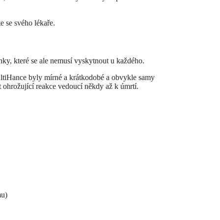
te se svého lékaře.
nky, které se ale nemusí vyskytnout u každého.
tiHance byly mírné a krátkodobé a obvykle samy
 ohrožující reakce vedoucí někdy až k úmrtí.
mu)