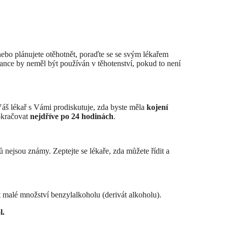
nebo plánujete otěhotnět, poraďte se se svým lékařem
Hance by neměl být používán v těhotenství, pokud to není
 Váš lékař s Vámi prodiskutuje, zda byste měla
kojení
okračovat
nejdříve po 24 hodinách
.
 nejsou známy. Zeptejte se lékaře, zda můžete řídit a
malé množství benzylalkoholu (derivát alkoholu).
l.