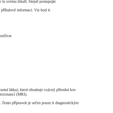
 to svému lékaři. Stejně postupujte
 příbalové informaci. Viz bod 4.
oužívat
astní látka), která obsahuje vzácný přírodní kov
 rezonancí (MRI).
u. Tento přípravek je určen pouze k diagnostickým