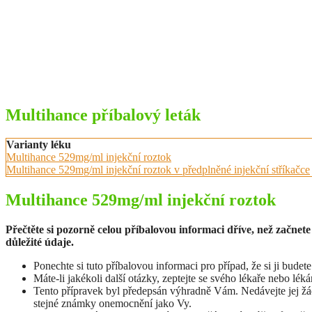
Multihance příbalový leták
Varianty léku
Multihance 529mg/ml injekční roztok
Multihance 529mg/ml injekční roztok v předplněné injekční stříkačce
Multihance 529mg/ml injekční roztok
Přečtěte si pozorně celou příbalovou informaci dříve, než začnet
důležité údaje.
Ponechte si tuto příbalovou informaci pro případ, že si ji budet
Máte-li jakékoli další otázky, zeptejte se svého lékaře nebo léká
Tento přípravek byl předepsán výhradně Vám. Nedávejte jej žádné
stejné známky onemocnění jako Vy.