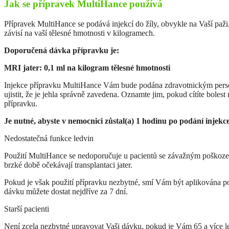
Jak se přípravek MultiHance používá
Přípravek MultiHance se podává injekcí do žíly, obvykle na Vaší paž
závisí na vaší tělesné hmotnosti v kilogramech.
Doporučená dávka přípravku je:
MRI jater: 0,1 ml na kilogram tělesné hmotnosti
Injekce přípravku MultiHance Vám bude podána zdravotnickým person
ujistit, že je jehla správně zavedena. Oznamte jim, pokud cítíte boles
přípravku.
Je nutné, abyste v nemocnici zůstal(a) 1 hodinu po podání injekc
Nedostatečná funkce ledvin
Použití MultiHance se nedoporučuje u pacientů se závažným poškození
brzké době očekávají transplantaci jater.
Pokud je však použití přípravku nezbytné, smí Vám být aplikována p
dávku můžete dostat nejdříve za 7 dní.
Starší pacienti
Není zcela nezbytné upravovat Vaši dávku, pokud je Vám 65 a více le