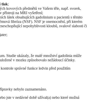
 tlak
;
akých kovových předmětů ve Vašem těle, např. svorek,
 přístroji na MRI vyšetření;
tních látek obsahujících gadolinium u pacientů s těmito
émová fibróza (NSF). NSF je onemocnění, při kterém
neschopňující nepohyblivosti kloubů, svalové slabosti či
ater;
um. Studie ukázaly, že malé množství gadolinia může
um uložené v mozku způsobovalo nežádoucí účinky.
kontrole správné funkce ledvin před použitím
přípravky nebylo zaznamenáno.
 nebo jste v nedávné době užíval(a) nebo které možná