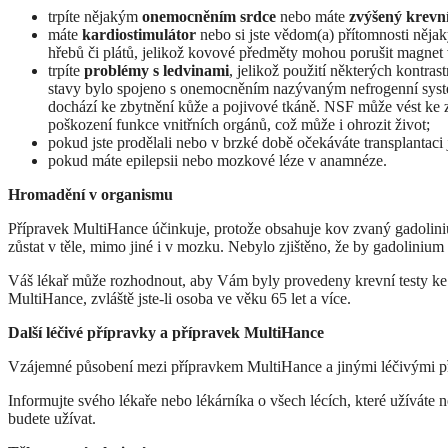
trpíte nějakým
onemocněním srdce
nebo máte
zvýšený krevní
máte
kardiostimulátor
nebo si jste vědom(a) přítomnosti něj
hřebů či plátů, jelikož kovové předměty mohou porušit magnet v
trpíte
problémy s ledvinami
, jelikož použití některých kontras
stavy bylo spojeno s onemocněním nazývaným nefrogenní syst
dochází ke zbytnění kůže a pojivové tkáně. NSF může vést ke z
poškození funkce vnitřních orgánů, což může i ohrozit život;
pokud jste prodělali nebo v brzké době očekáváte transplantaci j
pokud máte epilepsii nebo mozkové léze v anamnéze.
Hromadění v organismu
Přípravek MultiHance účinkuje, protože obsahuje kov zvaný gadolini
zůstat v těle, mimo jiné i v mozku. Nebylo zjištěno, že by gadolini
Váš lékař může rozhodnout, aby Vám byly provedeny krevní testy ke 
MultiHance, zvláště jste-li osoba ve věku 65 let a více.
Další léčivé přípravky a přípravek MultiHance
Vzájemné působení mezi přípravkem MultiHance a jinými léčivými 
Informujte svého lékaře nebo lékárníka o všech lécích, které užíváte
budete užívat.