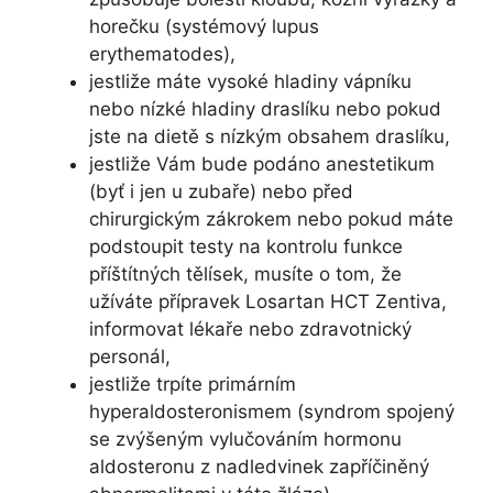
horečku (systémový lupus
erythematodes),
jestliže máte vysoké hladiny vápníku
nebo nízké hladiny draslíku nebo pokud
jste na dietě s nízkým obsahem draslíku,
jestliže Vám bude podáno anestetikum
(byť i jen u zubaře) nebo před
chirurgickým zákrokem nebo pokud máte
podstoupit testy na kontrolu funkce
příštítných tělísek, musíte o tom, že
užíváte přípravek Losartan HCT Zentiva,
informovat lékaře nebo zdravotnický
personál,
jestliže trpíte primárním
hyperaldosteronismem (syndrom spojený
se zvýšeným vylučováním hormonu
aldosteronu z nadledvinek zapříčiněný