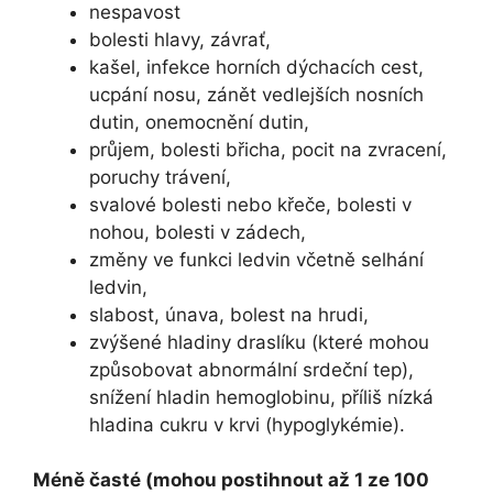
nespavost
bolesti hlavy, závrať,
kašel, infekce horních dýchacích cest,
ucpání nosu, zánět vedlejších nosních
dutin, onemocnění dutin,
průjem, bolesti břicha, pocit na zvracení,
poruchy trávení,
svalové bolesti nebo křeče, bolesti v
nohou, bolesti v zádech,
změny ve funkci ledvin včetně selhání
ledvin,
slabost, únava, bolest na hrudi,
zvýšené hladiny draslíku (které mohou
způsobovat abnormální srdeční tep),
snížení hladin hemoglobinu, příliš nízká
hladina cukru v krvi (hypoglykémie).
Méně časté (mohou postihnout až 1 ze 100