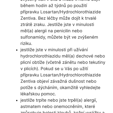
během hodin až týdnů po použití
přípravku Losartan/Hydrochlorothiazide
Zentiva. Bez léčby může dojít k trvalé
ztrátě zraku. Jestliže jste v minulosti
měl(a) alergii na penicilin nebo
sulfonamidy, můžete být ve zvýšeném
riziku.
jestliže jste v minulosti při užívání
hydrochlorothiazidu měl(a) dechové nebo
plicní obtíže (včetně zánětu nebo tekutiny
v plicích). Pokud se u Vás po užití
přípravku Losartan/Hydrochlorothiazide
Zentiva objeví závažná dušnost nebo
potíže s dýcháním, okamžitě vyhledejte
lékařskou pomoc.
jestliže trpíte nebo jste trpěl(a) alergií,
astmatem nebo onemocněním, které
způsobuje bolesti kloubů, kožní vyrážky a