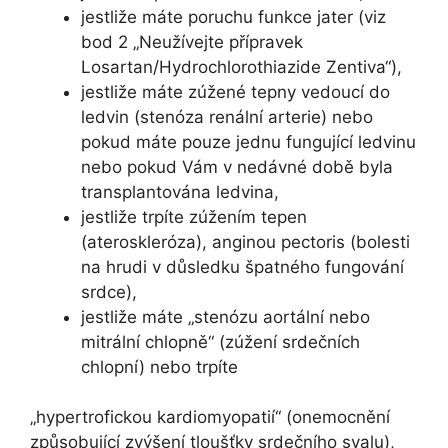
jestliže máte poruchu funkce jater (viz
bod 2 „Neužívejte přípravek
Losartan/Hydrochlorothiazide Zentiva“),
jestliže máte zúžené tepny vedoucí do
ledvin (stenóza renální arterie) nebo
pokud máte pouze jednu fungující ledvinu
nebo pokud Vám v nedávné době byla
transplantována ledvina,
jestliže trpíte zúžením tepen
(ateroskleróza), anginou pectoris (bolesti
na hrudi v důsledku špatného fungování
srdce),
jestliže máte „stenózu aortální nebo
mitrální chlopně“ (zúžení srdečních
chlopní) nebo trpíte
„hypertrofickou kardiomyopatií“ (onemocnění
způsobující zvýšení tloušťky srdečního svalu),