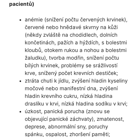
pacientů)
anémie (snížení počtu červených krvinek),
červené nebo hnědavé skvrny na kůži
(někdy zvláště na chodidlech, dolních
končetinách, pažích a hýždích, s bolestmi
kloubů, otokem rukou a nohou a bolestmi
žaludku), tvorba modřin, snížení počtu
bílých krvinek, problémy se srážlivostí
krve, snížený počet krevních destiček;
ztráta chuti k jídlu, zvýšení hladin kyseliny
močové nebo manifestní dna, zvýšení
hladin krevního cukru, nízká hladina
draslíku v krvi, nízká hladina sodíku v krvi;
úzkost, panická porucha (znovu se
objevující panické záchvaty), zmatenost,
deprese, abnormální sny, poruchy
spánku, ospalost, zhoršení paměti;