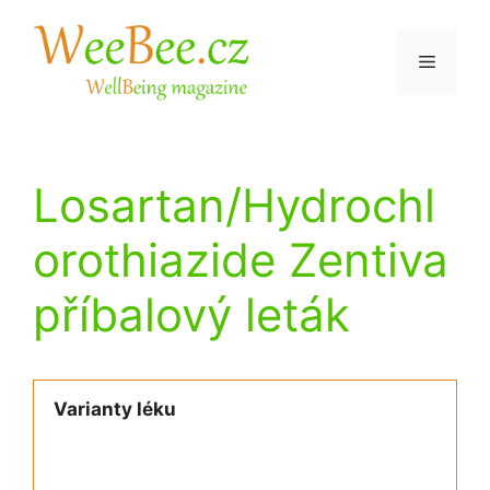
Přeskočit
na
Menu
obsah
Losartan/Hydrochl
orothiazide Zentiva
příbalový leták
Varianty léku