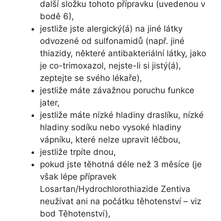
další složku tohoto přípravku (uvedenou v
bodě 6),
jestliže jste alergický(á) na jiné látky
odvozené od sulfonamidů (např. jiné
thiazidy, některé antibakteriální látky, jako
je co-trimoxazol, nejste-li si jistý(á),
zeptejte se svého lékaře),
jestliže máte závažnou poruchu funkce
jater,
jestliže máte nízké hladiny draslíku, nízké
hladiny sodíku nebo vysoké hladiny
vápníku, které nelze upravit léčbou,
jestliže trpíte dnou,
pokud jste těhotná déle než 3 měsíce (je
však lépe přípravek
Losartan/Hydrochlorothiazide Zentiva
neužívat ani na počátku těhotenství – viz
bod Těhotenství),