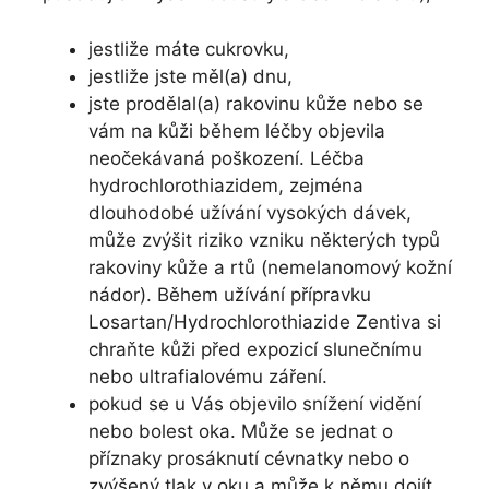
jestliže máte cukrovku,
jestliže jste měl(a) dnu,
jste prodělal(a) rakovinu kůže nebo se
vám na kůži během léčby objevila
neočekávaná poškození. Léčba
hydrochlorothiazidem, zejména
dlouhodobé užívání vysokých dávek,
může zvýšit riziko vzniku některých typů
rakoviny kůže a rtů (nemelanomový kožní
nádor). Během užívání přípravku
Losartan/Hydrochlorothiazide Zentiva si
chraňte kůži před expozicí slunečnímu
nebo ultrafialovému záření.
pokud se u Vás objevilo snížení vidění
nebo bolest oka. Může se jednat o
příznaky prosáknutí cévnatky nebo o
zvýšený tlak v oku a může k němu dojít