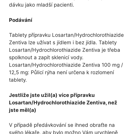
dávku jako mladší pacienti.
Podávání
Tablety přípravku Losartan/Hydrochlorothiazide
Zentiva lze užívat s jídlem i bez jídla. Tablety
Losartan/Hydrochlorothiazide Zentiva je třeba
spolknout a zapít sklenicí vody.
Losartan/Hydrochlorothiazide Zentiva 100 mg /
12,5 mg: Půlicí rýha není určena k rozlomení
tablety.
Jestliže jste užil(a) více přípravku
Losartan/Hydrochlorothiazide Zentiva, než
jste měl(a)
V případě předávkování se ihned obraťte na
svého lékaře, aby bylo možno Vám urychleně