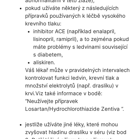
abnormalitami v této žláze),
pokud užíváte některý z následujících
přípravků používaných k léčbě vysokého
krevního tlaku:
inhibitor ACE (například enalapril,
lisinopril, ramipril), a to zejména pokud
máte problémy s ledvinami související
s diabetem,
aliskiren.
Váš lékař může v pravidelných intervalech
kontrolovat funkci ledvin, krevní tlak a
množství elektrolytů (např. draslíku) v
krvi.Viz také informace v bodě:
“Neužívejte přípravek
Losartan/Hydrochlorothiazide Zentiva ”.
jestliže užíváte jiné léky, které mohou
zvyšovat hladinu draslíku v séru (viz bod