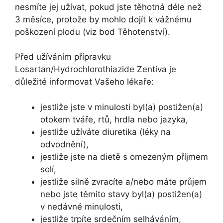
nesmíte jej užívat, pokud jste těhotná déle než
3 měsíce, protože by mohlo dojít k vážnému
poškození plodu (viz bod Těhotenství).
Před užíváním přípravku
Losartan/Hydrochlorothiazide Zentiva je
důležité informovat Vašeho lékaře:
jestliže jste v minulosti byl(a) postižen(a)
otokem tváře, rtů, hrdla nebo jazyka,
jestliže užíváte diuretika (léky na
odvodnění),
jestliže jste na dietě s omezeným příjmem
solí,
jestliže silně zvracíte a/nebo máte průjem
nebo jste těmito stavy byl(a) postižen(a)
v nedávné minulosti,
jestliže trpíte srdečním selháváním,