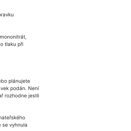
pravku
 mononitrát,
 tlaku při
ebo plánujete
avek podán. Není
ř rozhodne jestli
 mateřského
e se vyhnula