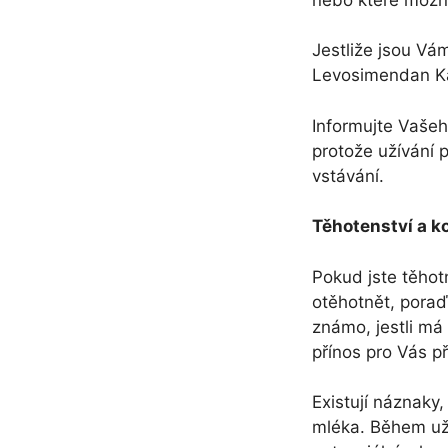
Jestliže jsou Vám
Levosimendan Ka
Informujte Vašeho
protože užívání 
vstávání.
Těhotenství a ko
Pokud jste těhot
otěhotnět, poraď
známo, jestli má
přínos pro Vás př
Existují náznaky
mléka. Během uží