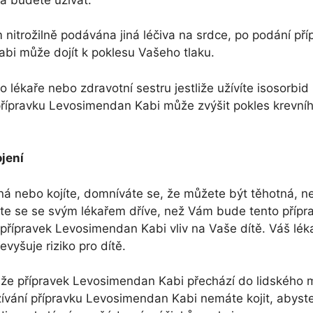
 nitrožilně podávána jiná léčiva na srdce, po podání pří
bi může dojít k poklesu Vašeho tlaku.
 lékaře nebo zdravotní sestru jestliže užívíte isosorbid
přípravku Levosimendan Kabi může zvýšit pokles krevního
jení
ná nebo kojíte, domníváte se, že můžete být těhotná, n
te se se svým lékařem dříve, než Vám bude tento přípr
 přípravek Levosimendan Kabi vliv na Vaše dítě. Váš léka
evyšuje riziko pro dítě.
, že přípravek Levosimendan Kabi přechází do lidského
vání přípravku Levosimendan Kabi nemáte kojit, abyst