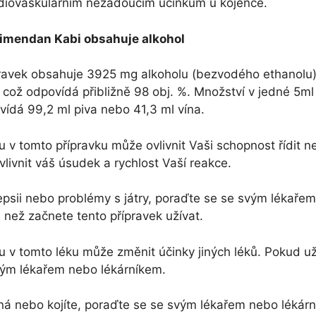
rdiovaskulárním nežádoucím účinkům u kojence.
imendan Kabi obsahuje alkohol
pravek obsahuje 3925 mg alkoholu (bezvodého ethanolu)
, což odpovídá přibližně 98 obj. %. Množství v jedné 5ml 
vídá 99,2 ml piva nebo 41,3 ml vína.
u v tomto přípravku může ovlivnit Vaši schopnost řídit 
vlivnit váš úsudek a rychlost Vaší reakce.
psii nebo problémy s játry, poraďte se se svým lékaře
 než začnete tento přípravek užívat.
u v tomto léku může změnit účinky jiných léků. Pokud uží
vým lékařem nebo lékárníkem.
ná nebo kojíte, poraďte se se svým lékařem nebo lékárn