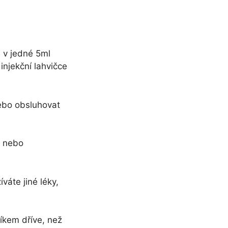
 v jedné 5ml
injekční lahvičce
nebo obsluhovat
m nebo
váte jiné léky,
íkem dříve, než