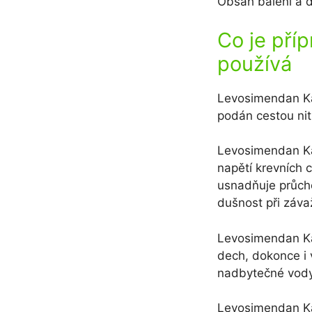
Obsah balení a d
Co je pří
používá
Levosimendan Kab
podán cestou nitr
Levosimendan Kab
napětí krevních 
usnadňuje průch
dušnost při záva
Levosimendan Kab
dech, dokonce i v
nadbytečné vody
Levosimendan Kab