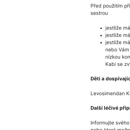
Před použitím p
sestrou
jestliže m
jestliže m
jestliže m
nebo Vám b
nízkou kon
Kabi se zv
Děti a dospívajíc
Levosimendan Ka
Další léčivé př
Informujte svého 
nebo které možn