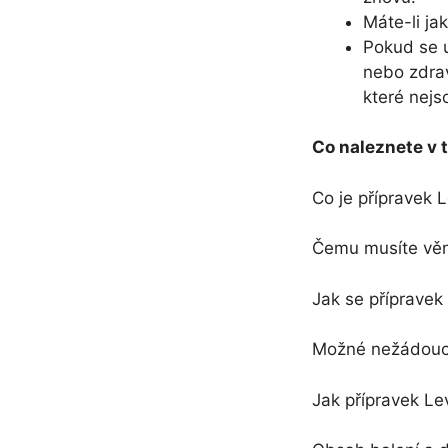
Máte-li ja
Pokud se u
nebo zdrav
které nejs
Co naleznete v t
Co je přípravek
Čemu musíte věn
Jak se příprave
Možné nežádoucí
Jak přípravek L