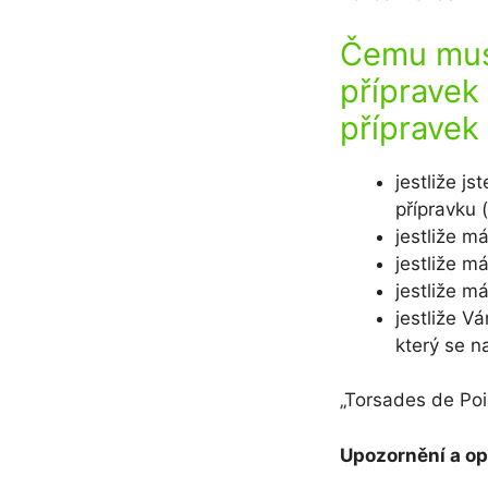
Čemu musí
přípravek
přípravek
jestliže j
přípravku 
jestliže m
jestliže m
jestliže m
jestliže V
který se n
„Torsades de Poi
Upozornění a op