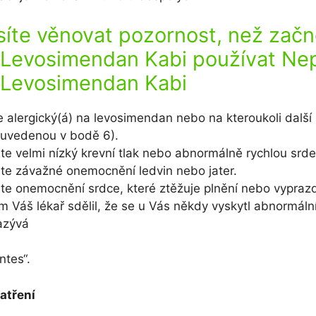
te věnovat pozornost, než začn
 Levosimendan Kabi používat Ne
 Levosimendan Kabi
ste alergický(á) na levosimendan nebo na kteroukoli další
(uvedenou v bodě 6).
áte velmi nízký krevní tlak nebo abnormálně rychlou srde
áte závažné onemocnění ledvin nebo jater.
áte onemocnění srdce, které ztěžuje plnění nebo vypraz
ám Váš lékař sdělil, že se u Vás někdy vyskytl abnormáln
azývá
ntes“.
atření