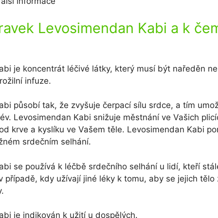
alší informace
pravek Levosimendan Kabi a k če
i je koncentrát léčivé látky, který musí být naředěn 
ožilní infuze.
i působí tak, že zvyšuje čerpací sílu srdce, a tím umož
cév. Levosimendan Kabi snižuje městnání ve Vašich plicí
od krve a kyslíku ve Vašem těle. Levosimendan Kabi po
žném srdečním selhání.
i se používá k léčbě srdečního selhání u lidí, kteří stá
 případě, kdy užívají jiné léky k tomu, aby se jejich tělo
.
i je indikován k užití u dospělých.