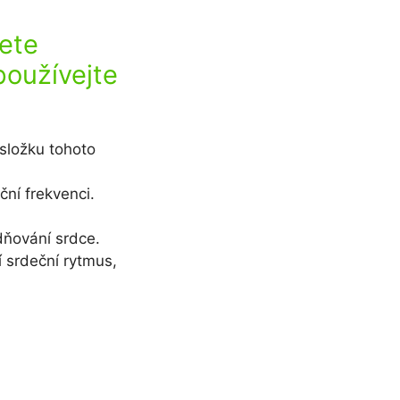
ete
používejte
 složku tohoto
ční frekvenci.
dňování srdce.
í srdeční rytmus,