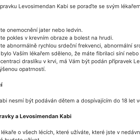
řípravku Levosimendan Kabi se poraďte se svým lékaře
áte onemocnění jater nebo ledvin.
áte pokles v krevním obraze a bolest na hrudi.
áte abnormálně rychlou srdeční frekvenci, abnormální s
ylo Vaším lékařem sděleno, že máte fibrilaci síní neb
centraci draslíku v krvi, má Vám být podán přípravek 
ýšenou opatrností.
í
bi nesmí být podáván dětem a dospívajícím do 18 let v
ípravky a Levosimendan Kabi
lékaře o všech lécích, které užíváte, které jste v nedáv
á budete užívat.