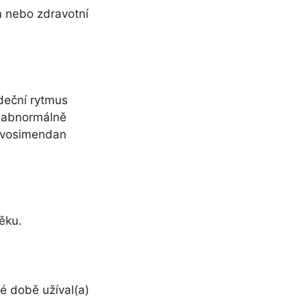
m nebo zdravotní
rdeční rytmus
o abnormálně
Levosimendan
ěku.
né době užíval(a)