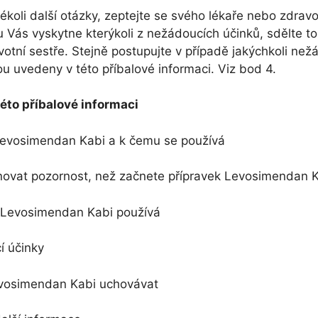
kékoli další otázky, zeptejte se svého lékaře nebo zdravo
 Vás vyskytne kterýkoli z nežádoucích účinků, sdělte to
otní sestře. Stejně postupujte v případě jakýchkoli než
ou uvedeny v této příbalové informaci. Viz bod 4.
éto příbalové informaci
 Levosimendan Kabi a k čemu se používá
ovat pozornost, než začnete přípravek Levosimendan K
k Levosimendan Kabi používá
 účinky
evosimendan Kabi uchovávat