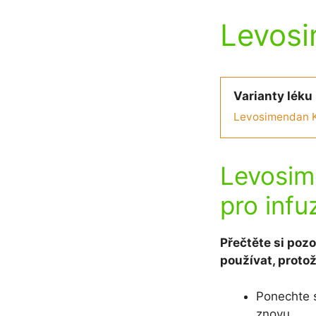
Levosi
Varianty léku
Levosimendan Ka
Levosim
pro infu
Přečtěte si pozo
používat, proto
Ponechte s
znovu.