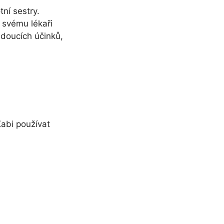
tní sestry.
 svému lékaři
ádoucích účinků,
abi používat