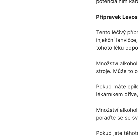
potenciálním ka
Přípravek Levos
Tento léčivý pří
injekční lahvičce
tohoto léku odpo
Množství alkohol
stroje. Může to o
Pokud máte epile
lékárníkem dříve,
Množství alkohol
poraďte se se s
Pokud jste těhot