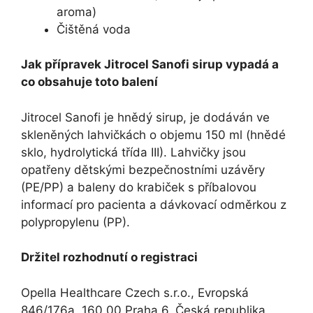
aroma)
Čištěná voda
Jak přípravek Jitrocel Sanofi sirup vypadá a
co obsahuje toto balení
Jitrocel Sanofi je hnědý sirup, je dodáván ve
skleněných lahvičkách o objemu 150 ml (hnědé
sklo, hydrolytická třída III). Lahvičky jsou
opatřeny dětskými bezpečnostními uzávěry
(PE/PP) a baleny do krabiček s příbalovou
informací pro pacienta a dávkovací odměrkou z
polypropylenu (PP).
Držitel rozhodnutí o registraci
Opella Healthcare Czech s.r.o., Evropská
846/176a, 160 00 Praha 6, Česká republika