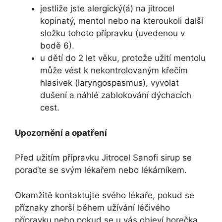
jestliže jste alergický(á) na jitrocel
kopinatý, mentol nebo na kteroukoli další
složku tohoto přípravku (uvedenou v
bodě 6).
u dětí do 2 let věku, protože užití mentolu
může vést k nekontrolovaným křečím
hlasivek (laryngospasmus), vyvolat
dušení a náhlé zablokování dýchacích
cest.
Upozornění a opatření
Před užitím přípravku Jitrocel Sanofi sirup se
poraďte se svým lékařem nebo lékárníkem.
Okamžitě kontaktujte svého lékaře, pokud se
příznaky zhorší během užívání léčivého
přípravku nebo pokud se u vás objeví horečka,