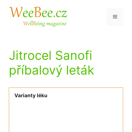
Přeskočit
na
Menu
obsah
Jitrocel Sanofi
příbalový leták
Varianty léku