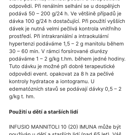
odpovědi. Při renálním selhání se u dospělých
podává 50 – 200 g/24 h. Ve většině případů je
dávka 100 g/24 h dostačující. Při použití vyšších
dávek je nutná velmi pečlivá kontrola vnitřního
prostředí. Při intrakraniální a intraokulární
hypertenzi podáváme 1,5 – 2 g manitolu během
30 – 60 min. V rámci forsírované diurézy
podáváme 1 – 2 g/kg t.hm. během jedné hodiny.
Tuto dávku je možné při dobré terapeutické
odpovědi event. opakovat za 8 h za pečlivé
kontroly hydratace a iontogramu. U
edematózních stavů se podávají dávky 0,5 – 2
g/kg t. hm.
Použití u dětí a starších lidí
INFUSIO MANNITOLI 10 (20) IMUNA může být
používán u dětí a starších lidí (nad 65 let). Váš