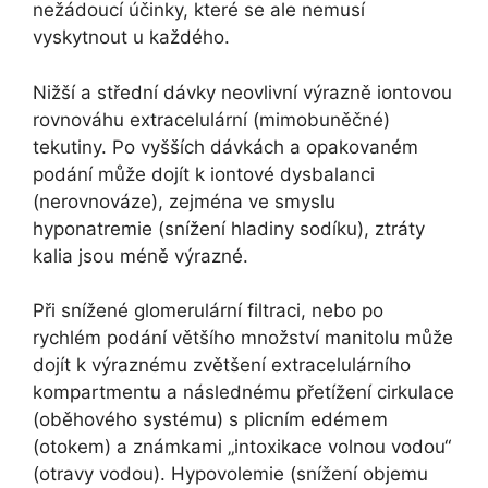
nežádoucí účinky, které se ale nemusí
vyskytnout u každého.
Nižší a střední dávky neovlivní výrazně iontovou
rovnováhu extracelulární (mimobuněčné)
tekutiny. Po vyšších dávkách a opakovaném
podání může dojít k iontové dysbalanci
(nerovnováze), zejména ve smyslu
hyponatremie (snížení hladiny sodíku), ztráty
kalia jsou méně výrazné.
Při snížené glomerulární filtraci, nebo po
rychlém podání většího množství manitolu může
dojít k výraznému zvětšení extracelulárního
kompartmentu a následnému přetížení cirkulace
(oběhového systému) s plicním edémem
(otokem) a známkami „intoxikace volnou vodou“
(otravy vodou). Hypovolemie (snížení objemu