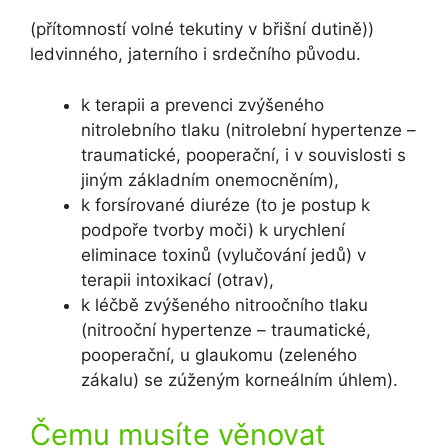
(přítomností volné tekutiny v břišní dutině))
ledvinného, jaterního i srdečního původu.
k terapii a prevenci zvýšeného
nitrolebního tlaku (nitrolební hypertenze –
traumatické, pooperační, i v souvislosti s
jiným základním onemocněním),
k forsírované diuréze (to je postup k
podpoře tvorby moči) k urychlení
eliminace toxinů (vylučování jedů) v
terapii intoxikací (otrav),
k léčbě zvýšeného nitroočního tlaku
(nitrooční hypertenze – traumatické,
pooperační, u glaukomu (zeleného
zákalu) se zúženým korneálním úhlem).
Čemu musíte věnovat