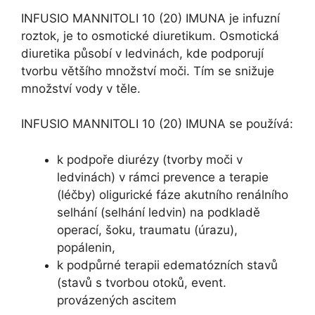
INFUSIO MANNITOLI 10 (20) IMUNA je infuzní
roztok, je to osmotické diuretikum. Osmotická
diuretika působí v ledvinách, kde podporují
tvorbu většího množství moči. Tím se snižuje
množství vody v těle.
INFUSIO MANNITOLI 10 (20) IMUNA se používá:
k podpoře diurézy (tvorby moči v
ledvinách) v rámci prevence a terapie
(léčby) oligurické fáze akutního renálního
selhání (selhání ledvin) na podkladě
operací, šoku, traumatu (úrazu),
popálenin,
k podpůrné terapii edematózních stavů
(stavů s tvorbou otoků, event.
provázených ascitem