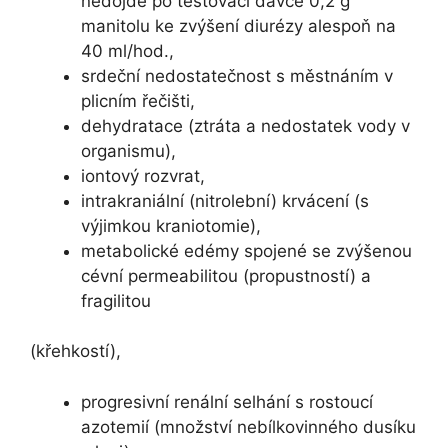
nedojde po testovací dávce 0,2 g
manitolu ke zvýšení diurézy alespoň na
40 ml/hod.,
srdeční nedostatečnost s městnáním v
plicním řečišti,
dehydratace (ztráta a nedostatek vody v
organismu),
iontový rozvrat,
intrakraniální (nitrolební) krvácení (s
výjimkou kraniotomie),
metabolické edémy spojené se zvýšenou
cévní permeabilitou (propustností) a
fragilitou
(křehkostí),
progresivní renální selhání s rostoucí
azotemií (množství nebílkovinného dusíku