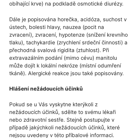
obíhající krve) na podkladě osmotické diurézy.
Dále je popisována horečka, acidóza, suchost v
ústech, bolesti hlavy, nauzea (pocit na
zvracení), zvracení, hypotenze (snížení krevního
tlaku), tachykardie (zrychlení srdeční činnosti) a
přechodná svalová rigidita (ztuhlost). Při
extravazálním podání (mimo cévu) manitolu
může dojít k lokální nekróze (místní odumření
tkáně). Alergické reakce jsou také popisovány.
Hlášení nežádoucích účinků
Pokud se u Vás vyskytne kterýkoli z
nežádoucích účinků, sdělte to svému lékaři
nebo zdravotní sestře. Stejně postupujte v
případě jakýchkoli nežádoucích účinků, které
nejsou uvedeny v této příbalové informaci.