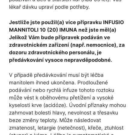
lékař dávku upraví podle potřeby.
Jestliže jste použil(a) více přípravku INFUSIO
MANNITOLI 10 (20) IMUNA než jste měl(a)
Jelikož Vám bude přípravek podáván ve
zdravotnickém zařízení (např. nemocnice), za
dozoru zdravotnického personálu, je
předávkování vysoce nepravděpodobné.
V případě předávkování musí být léčba
manitolem ihned ukončena. Prodloužené
podávání nebo rychlá infuze tohoto roztoku
může vést k oběhovému přetížení a vysoké
kyselosti krve (acidóze). Úvodní příznaky mohou
zahrnovat bolesti hlavy, nevolnost a třesavku
beze změny teploty. Může následovat
zmatenost, letargie (netečnost), křeče, ztuhlost