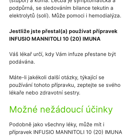
(stupor) a kóma. Léčba je symptomatická a
podpůrná, se sledováním bilance tekutin a
elektrolytů (solí). Může pomoci i hemodialýza.
Jestliže jste přestal(a) používat přípravek
INFUSIO MANNITOLI 10 (20) IMUNA
Váš lékař určí, kdy Vám infuze přestane být
podávána.
Máte-li jakékoli další otázky, týkající se
používání tohoto přípravku, zeptejte se svého
lékaře nebo zdravotní sestry.
Možné nežádoucí účinky
Podobně jako všechny léky, může mít i
přípravek INFUSIO MANNITOLI 10 (20) IMUNA