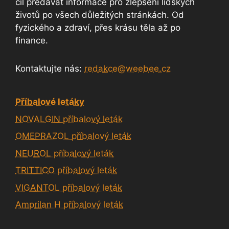
cíl předávat informace pro zlepšení lidských
životů po všech důležitých stránkách. Od
fyzického a zdraví, přes krásu těla až po
finance.
Kontaktujte nás:
redakce@weebee.cz
Příbalové letáky
NOVALGIN příbalový leták
OMEPRAZOL příbalový leták
NEUROL příbalový leták
TRITTICO příbalový leták
VIGANTOL příbalový leták
Amprilan H příbalový leták