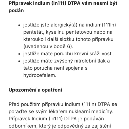
Přípravek Indium (In111) DTPA vám nesmí být
podán
jestliže jste alergický(á) na indium(111In)
pentetát, kyselinu pentetovou nebo na
kteroukoli další složku tohoto přípravku
(uvedenou v bodě 6).
jestliže máte poruchu krevní srážlivosti.
jestliže máte zvýšený nitrolební tlak a
tato porucha není spojena s
hydrocefalem.
Upozornění a opatření
Před použitím přípravku Indium (111In) DTPA se
poraďte se svým lékařem nukleární medicíny.
Přípravek Indium (In111) DTPA je podáván
odborníkem, který je odpovědný za zajištění