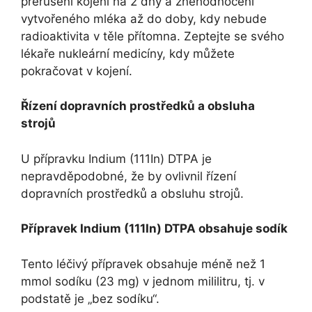
přerušení kojení na 2 dny a znehodnocení
vytvořeného mléka až do doby, kdy nebude
radioaktivita v těle přítomna. Zeptejte se svého
lékaře nukleární medicíny, kdy můžete
pokračovat v kojení.
Řízení dopravních prostředků a obsluha
strojů
U přípravku Indium (111In) DTPA je
nepravděpodobné, že by ovlivnil řízení
dopravních prostředků a obsluhu strojů.
Přípravek Indium (111In) DTPA obsahuje sodík
Tento léčivý přípravek obsahuje méně než 1
mmol sodíku (23 mg) v jednom mililitru, tj. v
podstatě je „bez sodíku“.