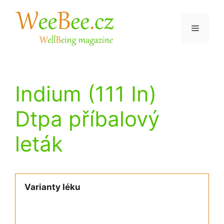
Přeskočit
na
Menu
obsah
Indium (111 In)
Dtpa příbalový
leták
Varianty léku