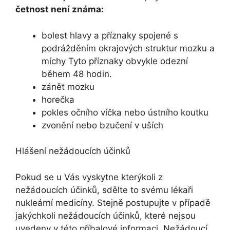
četnost není známa:
bolest hlavy a příznaky spojené s
podrážděním okrajových struktur mozku a
míchy Tyto příznaky obvykle odezní
během 48 hodin.
zánět mozku
horečka
pokles očního víčka nebo ústního koutku
zvonění nebo bzučení v uších
Hlášení nežádoucích účinků
Pokud se u Vás vyskytne kterýkoli z
nežádoucích účinků, sdělte to svému lékaři
nukleární medicíny. Stejně postupujte v případě
jakýchkoli nežádoucích účinků, které nejsou
uvedeny v této příbalové informaci. Nežádoucí