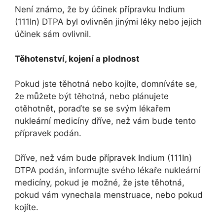
Není známo, že by účinek přípravku Indium
(111In) DTPA byl ovlivněn jinými léky nebo jejich
účinek sám ovlivnil.
Těhotenství, kojení a plodnost
Pokud jste těhotná nebo kojíte, domníváte se,
že můžete být těhotná, nebo plánujete
otěhotnět, poraďte se se svým lékařem
nukleární medicíny dříve, než vám bude tento
přípravek podán.
Dříve, než vám bude přípravek Indium (111In)
DTPA podán, informujte svého lékaře nukleární
medicíny, pokud je možné, že jste těhotná,
pokud vám vynechala menstruace, nebo pokud
kojíte.