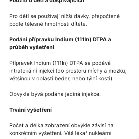
Použití u dětí a dospívajících
Pro děti se používají nižší dávky, přepočtené
podle tělesné hmotnosti dítěte.
Podání přípravku Indium (111In) DTPA a
průběh vyšetření
Přípravek Indium (111In) DTPA se podává
intratekální injekcí (do prostoru míchy a mozku,
většinou v oblasti beder, nebo týlní kosti).
Obvykle bývá podána jediná injekce.
Trvání vyšetření
Počet a délka zobrazení obvykle závisí na
konkrétním vyšetření. Váš lékař nukleární