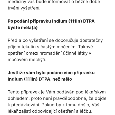
medicíny vás bude informovat o běžné době
trvání vyšetření.
Po podání přípravku Indium (111In) DTPA
byste měla(a)
Před a po vyšetření se doporučuje dostatečný
příjem tekutin s častým močením. Takové
opatření omezí hromadění účinné látky v
močovém měchýři.
Jestliže vám bylo podáno více přípravku
Indium (111In) DTPA, než mělo
Tento přípravek je Vám podáván pod lékařským
dohledem, proto není pravděpodobné, že dojde
k předávkování. Pokud by k tomu došlo, Váš
lékař zajistí odpovídající ošetření a léčbu.