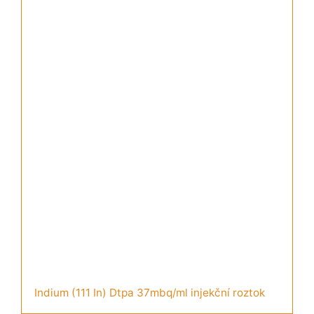
Indium (111 In) Dtpa 37mbq/ml injekční roztok