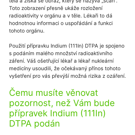
těla a získá se obraz, který se nazývá „scan“.
Toto zobrazení přesně ukáže rozložení
radioaktivity v orgánu a v těle. Lékaři to dá
hodnotnou informaci o uspořádání a funkci
tohoto orgánu.
Použití přípravku Indium (111In) DTPA je spojeno
s podáním malého množství radioaktivního
záření. Váš ošetřující lékař a lékař nukleární
medicíny usoudili, že očekávaný přínos tohoto
vyšetření pro vás převýší možná rizika z ozáření.
Čemu musíte věnovat
pozornost, než Vám bude
přípravek Indium (111In)
DTPA podán