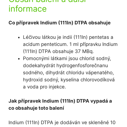
informace
Co přípravek Indium (111In) DTPA obsahuje
Léčivou látkou je indii (111In) pentetas a
acidum penteticum. 1 ml přípravku Indium
(111In) DTPA obsahuje 37 MBq.
Pomocnými látkami jsou chlorid sodný,
dodekahydrát hydrogenfosforečnanu
sodného, dihydrát chloridu vápenatého,
hydroxid sodný, kyselina chlorovodíková
a voda pro injekce.
Jak přípravek Indium (111In) DTPA vypadá a
co obsahuje toto balení
Indium (111In) DTPA je dodáván ve skleněné 10