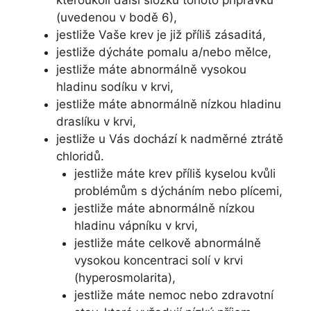
(uvedenou v bodě 6),
jestliže Vaše krev je již příliš zásaditá,
jestliže dýcháte pomalu a/nebo mělce,
jestliže máte abnormálně vysokou
hladinu sodíku v krvi,
jestliže máte abnormálně nízkou hladinu
draslíku v krvi,
jestliže u Vás dochází k nadměrné ztrátě
chloridů.
jestliže máte krev příliš kyselou kvůli
problémům s dýcháním nebo plícemi,
jestliže máte abnormálně nízkou
hladinu vápníku v krvi,
jestliže máte celkově abnormálně
vysokou koncentraci solí v krvi
(hyperosmolarita),
jestliže máte nemoc nebo zdravotní