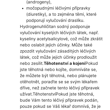
(androgeny),
močopudnými léčivými přípravky
(diuretiky), a to zejména těmi, které
podporují vylučování draslíku.
Hydrogenuhličitan sodný podporuje
vylučování kyselých léčivých látek, např.
kyseliny acetylsalicylové, což může zkrátit
nebo oslabit jejich účinky. Může také
zpozdit vylučování zásaditých léčivých
látek, což může jejich účinky prodloužit
nebo zesílit.
Těhotenství a kojení
Pokud
jste těhotná nebo kojíte, domníváte se,
že můžete být těhotná, nebo plánujete
otěhotnět, poraďte se se svým lékařem
dříve, než začnete tento léčivý přípravek
užívat.TěhotenstvíPokud jste těhotná,
bude Vám tento léčivý přípravek podán,
pouze pokud se Váš lékař domnívá, že je