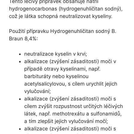
Tento léčivý přípravek obsahuje natrii
hydrogenocarbonas (hydrogenuhličitan sodný),
což je látka schopná neutralizovat kyseliny.
Použití přípravku Hydrogenuhličitan sodný B.
Braun 8,4%:
neutralizace kyselin v krvi;
alkalizace (zvýšení zásaditosti) moči v
případě otravy kyselinami, např.
barbituráty nebo kyselinou
acetylsalicylovou, s cílem urychlit jejich
vylučování;
alkalizace (zvýšení zásaditosti) moči s
cílem zvýšit rozpustnost určitých léčivých
látek, např. methotrexátu a sulfonamidů,
a tím zlepšit jejich vylučování močí;
alkalizace (zvýšení zásaditosti) moči s