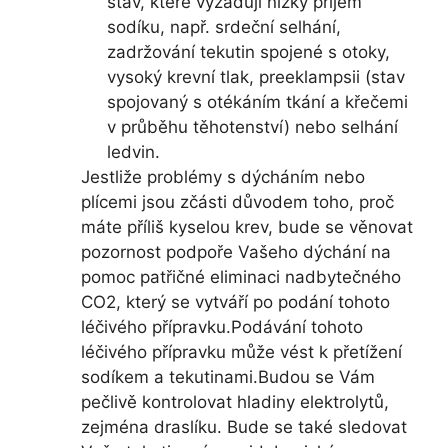
stav, které vyžadují nízký příjem
sodíku, např. srdeční selhání,
zadržování tekutin spojené s otoky,
vysoký krevní tlak, preeklampsii (stav
spojovaný s otékáním tkání a křečemi
v průběhu těhotenství) nebo selhání
ledvin.
Jestliže problémy s dýcháním nebo
plícemi jsou zčásti důvodem toho, proč
máte příliš kyselou krev, bude se věnovat
pozornost podpoře Vašeho dýchání na
pomoc patřičné eliminaci nadbytečného
CO2, který se vytváří po podání tohoto
léčivého přípravku.Podávání tohoto
léčivého přípravku může vést k přetížení
sodíkem a tekutinami.Budou se Vám
pečlivě kontrolovat hladiny elektrolytů,
zejména draslíku. Bude se také sledovat