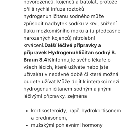
novorozenců, kojenců a batolat, protože
příliš rychlá infuze roztoků
hydrogenuhličitanu sodného může
způsobit nadbytek sodíku v krvi, snížení
tlaku mozkomíšního moku a (u předčasně
narozených kojenců) nitrolební
krvácení.
Další léčivé přípravky a
přípravek Hydrogenuhličitan sodný B.
Braun 8,4%
Informujte svého lékaře o
všech lécích, které užíváte nebo jste
užíval(a) v nedávné době či které možná
budete užívat.Může dojít k interakci mezi
hydrogenuhličitanem sodným a jinými
léčivými přípravky, zejména
kortikosteroidy, např. hydrokortisonem
a prednisonem,
mužskými pohlavními hormony