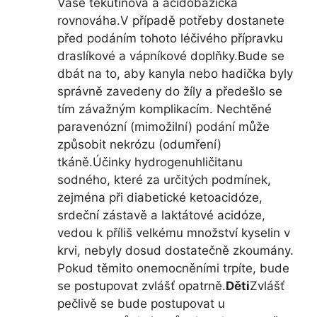
Vaše tekutinová a acidobazická
rovnováha.V případě potřeby dostanete
před podáním tohoto léčivého přípravku
draslíkové a vápníkové doplňky.Bude se
dbát na to, aby kanyla nebo hadička byly
správně zavedeny do žíly a předešlo se
tím závažným komplikacím. Nechtěné
paravenózní (mimožilní) podání může
způsobit nekrózu (odumření)
tkáně.Účinky hydrogenuhličitanu
sodného, které za určitých podmínek,
zejména při diabetické ketoacidóze,
srdeční zástavě a laktátové acidóze,
vedou k příliš velkému množství kyselin v
krvi, nebyly dosud dostatečně zkoumány.
Pokud těmito onemocněními trpíte, bude
se postupovat zvlášť opatrně.
Děti
Zvlášť
pečlivě se bude postupovat u