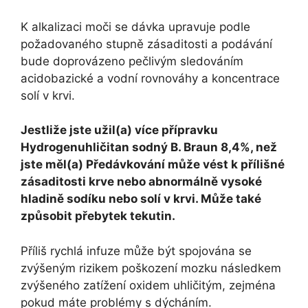
K alkalizaci moči se dávka upravuje podle
požadovaného stupně zásaditosti a podávání
bude doprovázeno pečlivým sledováním
acidobazické a vodní rovnováhy a koncentrace
solí v krvi.
Jestliže jste užil(a) více přípravku
Hydrogenuhličitan sodný B. Braun 8,4%, než
jste měl(a) Předávkování může vést k přílišné
zásaditosti krve nebo abnormálně vysoké
hladině sodíku nebo solí v krvi. Může také
způsobit přebytek tekutin.
Příliš rychlá infuze může být spojována se
zvýšeným rizikem poškození mozku následkem
zvýšeného zatížení oxidem uhličitým, zejména
pokud máte problémy s dýcháním.