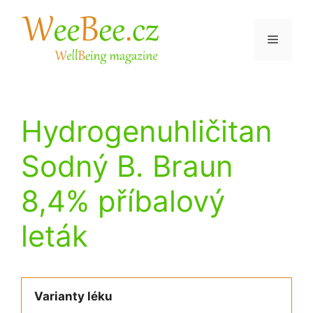
Přeskočit
na
Menu
obsah
Hydrogenuhličitan
Sodný B. Braun
8,4% příbalový
leták
Varianty léku