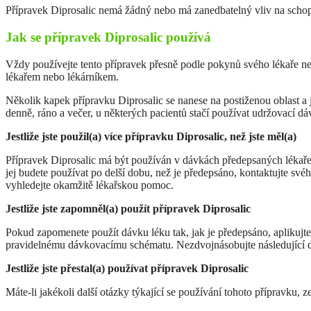
Přípravek Diprosalic nemá žádný nebo má zanedbatelný vliv na schopn
Jak se přípravek Diprosalic používá
Vždy používejte tento přípravek přesně podle pokynů svého lékaře neb
lékařem nebo lékárníkem.
Několik kapek přípravku Diprosalic se nanese na postiženou oblast a 
denně, ráno a večer, u některých pacientů stačí používat udržovací dá
Jestliže jste použil(a) více přípravku Diprosalic, než jste měl(a)
Přípravek Diprosalic má být používán v dávkách předepsaných lékař
jej budete používat po delší dobu, než je předepsáno, kontaktujte sv
vyhledejte okamžitě lékařskou pomoc.
Jestliže jste zapomněl(a) použít přípravek Diprosalic
Pokud zapomenete použít dávku léku tak, jak je předepsáno, aplikujte j
pravidelnému dávkovacímu schématu. Nezdvojnásobujte následující d
Jestliže jste přestal(a) používat přípravek Diprosalic
Máte-li jakékoli další otázky týkající se používání tohoto přípravku, z