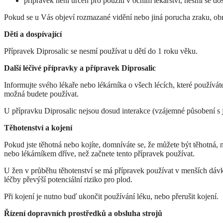
přípravek není určen pro použití v očním lékařství, nesmí se dos
Pokud se u Vás objeví rozmazané vidění nebo jiná porucha zraku, obr
Děti a dospívající
Přípravek Diprosalic se nesmí používat u dětí do 1 roku věku.
Další léčivé přípravky a přípravek Diprosalic
Informujte svého lékaře nebo lékárníka o všech lécích, které používát
možná budete používat.
U přípravku Diprosalic nejsou dosud interakce (vzájemné působení s 
Těhotenství a kojení
Pokud jste těhotná nebo kojíte, domníváte se, že můžete být těhotná, 
nebo lékárníkem dříve, než začnete tento přípravek používat.
U žen v průběhu těhotenství se má přípravek používat v menších dávk
léčby převýší potenciální riziko pro plod.
Při kojení je nutno buď ukončit používání léku, nebo přerušit kojení.
Řízení dopravních prostředků a obsluha strojů