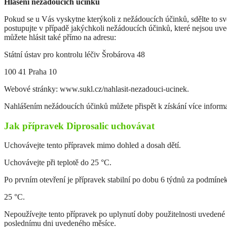
Hlášení nežádoucích účinků
Pokud se u Vás vyskytne kterýkoli z nežádoucích účinků, sdělte to své
postupujte v případě jakýchkoli nežádoucích účinků, které nejsou uv
můžete hlásit také přímo na adresu:
Státní ústav pro kontrolu léčiv Šrobárova 48
100 41 Praha 10
Webové stránky: www.sukl.cz/nahlasit-nezadouci-ucinek.
Nahlášením nežádoucích účinků můžete přispět k získání více informa
Jak přípravek Diprosalic uchovávat
Uchovávejte tento přípravek mimo dohled a dosah dětí.
Uchovávejte při teplotě do 25 °C.
Po prvním otevření je přípravek stabilní po dobu 6 týdnů za podmínek
25 °C.
Nepoužívejte tento přípravek po uplynutí doby použitelnosti uvedené 
poslednímu dni uvedeného měsíce.