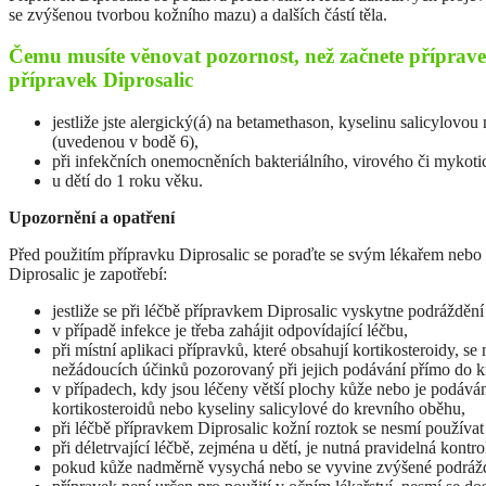
se zvýšenou tvorbou kožního mazu) a dalších částí těla.
Čemu musíte věnovat pozornost, než začnete příprave
přípravek Diprosalic
jestliže jste alergický(á) na betamethason, kyselinu salicylovou
(uvedenou v bodě 6),
při infekčních onemocněních bakteriálního, virového či mykoti
u dětí do 1 roku věku.
Upozornění a opatření
Před použitím přípravku Diprosalic se poraďte se svým lékařem nebo l
Diprosalic je zapotřebí:
jestliže se při léčbě přípravkem Diprosalic vyskytne podráždění
v případě infekce je třeba zahájit odpovídající léčbu,
při místní aplikaci přípravků, které obsahují kortikosteroidy, se
nežádoucích účinků pozorovaný při jejich podávání přímo do 
v případech, kdy jsou léčeny větší plochy kůže nebo je podává
kortikosteroidů nebo kyseliny salicylové do krevního oběhu,
při léčbě přípravkem Diprosalic kožní roztok se nesmí používat
při déletrvající léčbě, zejména u dětí, je nutná pravidelná kontro
pokud kůže nadměrně vysychá nebo se vyvine zvýšené podrážděn