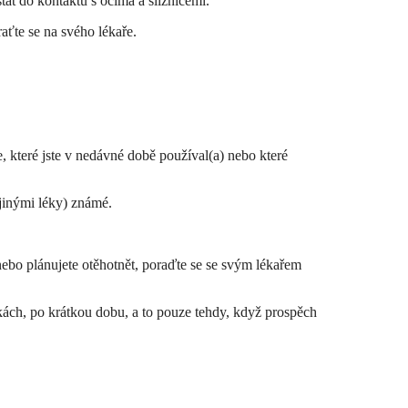
tat do kontaktu s očima a sliznicemi.
aťte se na svého lékaře.
e, které jste v nedávné době používal(a) nebo které
jinými léky) známé.
nebo plánujete otěhotnět, poraďte se se svým lékařem
ách, po krátkou dobu, a to pouze tehdy, když prospěch