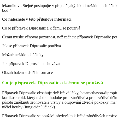
lékárníkovi. Stejně postupujte v případě jakýchkoli nežádoucích účink
bod 4.
Co naleznete v této příbalové informaci:
Co je přípravek Diprosalic a k čemu se používá
Čemu musíte věnovat pozornost, než začnete přípravek Diprosalic po
Jak se přípravek Diprosalic používá
Možné nežádoucí účinky
Jak přípravek Diprosalic uchovávat
Obsah balení a další informace
Co je přípravek Diprosalic a k čemu se používá
Přípravek Diprosalic obsahuje dvě léčivé látky, betamethason-dipropi
kortikosteroid, který má dlouhodobé protizánětlivé a protisvědivé úči
působí změknutí zrohovatělé vrstvy a olupování ztvrdlé pokožky, má úč
ničící houby (fungicidní účinek).
Přípravek Diprosalic se používá především k léčbě zánětlivých projev