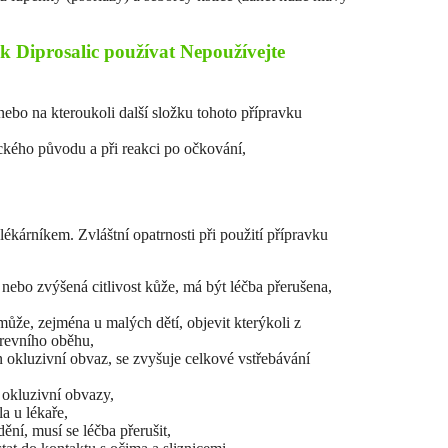
k Diprosalic používat Nepoužívejte
 nebo na kteroukoli další složku tohoto přípravku
ckého původu a při reakci po očkování,
ékárníkem. Zvláštní opatrnosti při použití přípravku
 nebo zvýšená citlivost kůže, má být léčba přerušena,
 může, zejména u malých dětí, objevit kterýkoli z
krevního oběhu,
n okluzivní obvaz, se zvyšuje celkové vstřebávání
 okluzivní obvazy,
la u lékaře,
í, musí se léčba přerušit,