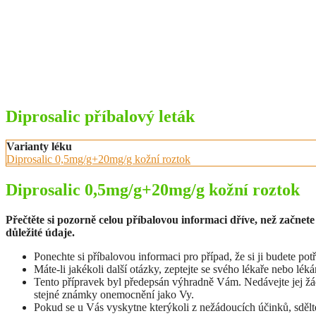
Diprosalic příbalový leták
Varianty léku
Diprosalic 0,5mg/g+20mg/g kožní roztok
Diprosalic 0,5mg/g+20mg/g kožní roztok
Přečtěte si pozorně celou příbalovou informaci dříve, než začnet
důležité údaje.
Ponechte si příbalovou informaci pro případ, že si ji budete pot
Máte-li jakékoli další otázky, zeptejte se svého lékaře nebo léká
Tento přípravek byl předepsán výhradně Vám. Nedávejte jej žádné
stejné známky onemocnění jako Vy.
Pokud se u Vás vyskytne kterýkoli z nežádoucích účinků, sdělt