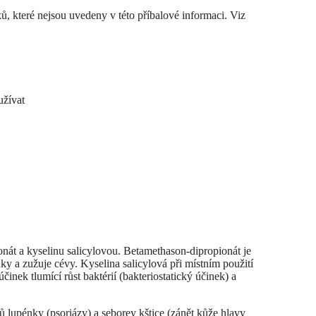
ů, které nejsou uvedeny v této příbalové informaci. Viz
užívat
onát a kyselinu salicylovou. Betamethason-dipropionát je
nky a zužuje cévy. Kyselina salicylová při místním použití
inek tlumící růst baktérií (bakteriostatický účinek) a
ů lupénky (psoriázy) a seborey kštice (zánět kůže hlavy