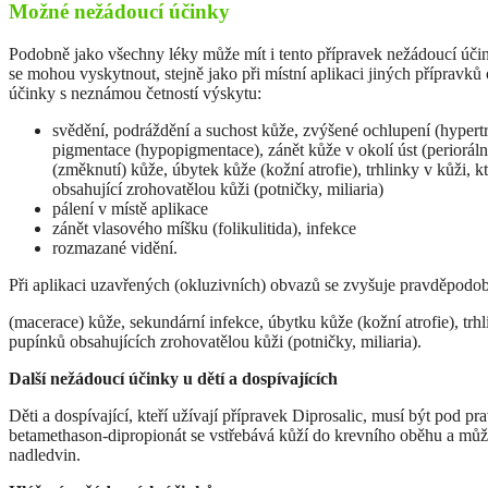
Možné nežádoucí účinky
Podobně jako všechny léky může mít i tento přípravek nežádoucí účin
se mohou vyskytnout, stejně jako při místní aplikaci jiných přípravků 
účinky s neznámou četností výskytu:
svědění, podráždění a suchost kůže, zvýšené ochlupení (hypertr
pigmentace (hypopigmentace), zánět kůže v okolí úst (periorální
(změknutí) kůže, úbytek kůže (kožní atrofie), trhlinky v kůži, kt
obsahující zrohovatělou kůži (potničky, miliaria)
pálení v místě aplikace
zánět vlasového míšku (folikulitida), infekce
rozmazané vidění.
Při aplikaci uzavřených (okluzivních) obvazů se zvyšuje pravděpodo
(macerace) kůže, sekundární infekce, úbytku kůže (kožní atrofie), trhlin
pupínků obsahujících zrohovatělou kůži (potničky, miliaria).
Další nežádoucí účinky u dětí a dospívajících
Děti a dospívající, kteří užívají přípravek Diprosalic, musí být pod pr
betamethason-dipropionát se vstřebává kůží do krevního oběhu a může 
nadledvin.