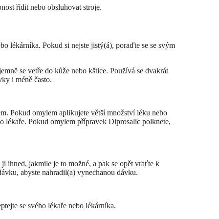
ost řídit nebo obsluhovat stroje.
o lékárníka. Pokud si nejste jistý(á), poraďte se se svým
jemně se vetře do kůže nebo kštice. Používá se dvakrát
vky i méně často.
em. Pokud omylem aplikujete větší množství léku nebo
ého lékaře. Pokud omylem přípravek Diprosalic polknete,
i ihned, jakmile je to možné, a pak se opět vraťte k
ávku, abyste nahradil(a) vynechanou dávku.
eptejte se svého lékaře nebo lékárníka.