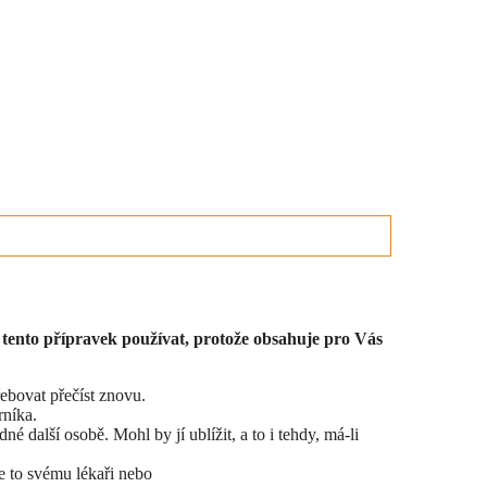
e tento přípravek používat, protože obsahuje pro Vás
řebovat přečíst znovu.
rníka.
 další osobě. Mohl by jí ublížit, a to i tehdy, má-li
e to svému lékaři nebo