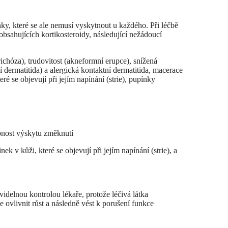
ky, které se ale nemusí vyskytnout u každého. Při léčbě
obsahujících kortikosteroidy, následující nežádoucí
ichóza), trudovitost (akneformní erupce), snížená
 dermatitida) a alergická kontaktní dermatitida, macerace
eré se objevují při jejím napínání (strie), pupínky
bnost výskytu změknutí
ek v kůži, které se objevují při jejím napínání (strie), a
avidelnou kontrolou lékaře, protože léčivá látka
ovlivnit růst a následně vést k porušení funkce