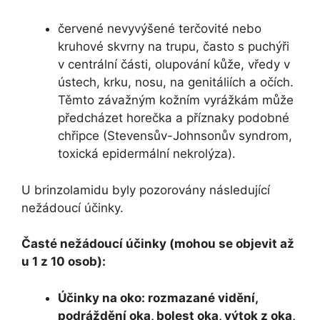
červené nevyvýšené terčovité nebo
kruhové skvrny na trupu, často s puchýři
v centrální části, olupování kůže, vředy v
ústech, krku, nosu, na genitáliích a očích.
Těmto závažným kožním vyrážkám může
předcházet horečka a příznaky podobné
chřipce (Stevensův-Johnsonův syndrom,
toxická epidermální nekrolýza).
U brinzolamidu byly pozorovány následující
nežádoucí účinky.
Časté nežádoucí účinky (mohou se objevit až
u 1 z 10 osob):
Účinky na oko: rozmazané vidění,
podráždění oka, bolest oka, výtok z oka,