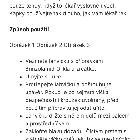
pouze tehdy, když to lékař výslovně uvedl.
Kapky používejte tak dlouho, jak Vám lékař řekl.
Způsob použití
Obrázek 1 Obrázek 2 Obrázek 3
Vezměte lahvičku s přípravkem
Brinzolamid Olikla a zrcátko.
Umyjte si ruce.
Protřepejte lahvičku a odšroubujte
uzávěr. Pokud je po sejmutí víčka
bezpečnostní kroužek uvolněný, před
použitím přípravku jej odstraňte.
Lahvičku držte směrem dolů mezi palcem
a prostředníčkem.
Zakloňte hlavu dozadu. Čistým prstem si
stáhněte víčko dolů tak, by se mezi očním