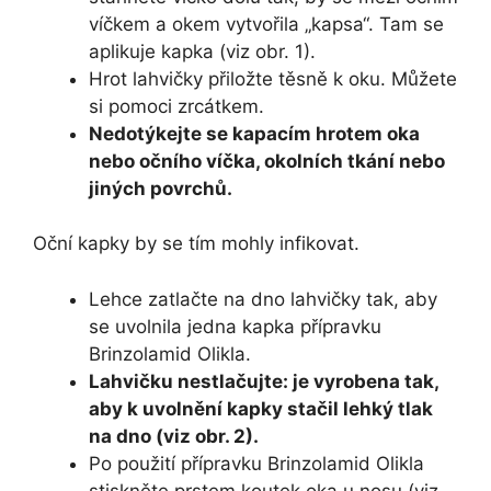
víčkem a okem vytvořila „kapsa“. Tam se
aplikuje kapka (viz obr. 1).
Hrot lahvičky přiložte těsně k oku. Můžete
si pomoci zrcátkem.
Nedotýkejte se kapacím hrotem oka
nebo očního víčka, okolních tkání nebo
jiných povrchů.
Oční kapky by se tím mohly infikovat.
Lehce zatlačte na dno lahvičky tak, aby
se uvolnila jedna kapka přípravku
Brinzolamid Olikla.
Lahvičku nestlačujte: je vyrobena tak,
aby k uvolnění kapky stačil lehký tlak
na dno (viz obr. 2).
Po použití přípravku Brinzolamid Olikla
stiskněte prstem koutek oka u nosu (viz