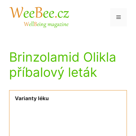
Přeskočit
na
Menu
obsah
Brinzolamid Olikla
příbalový leták
Varianty léku