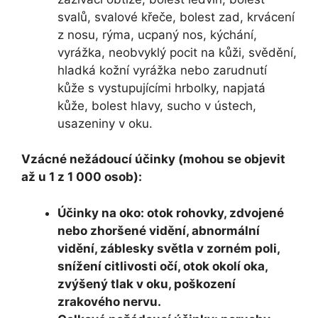
svalů, svalové křeče, bolest zad, krvácení
z nosu, rýma, ucpaný nos, kýchání,
vyrážka, neobvyklý pocit na kůži, svědění,
hladká kožní vyrážka nebo zarudnutí
kůže s vystupujícími hrbolky, napjatá
kůže, bolest hlavy, sucho v ústech,
usazeniny v oku.
Vzácné nežádoucí účinky (mohou se objevit
až u 1 z 1 000 osob):
Účinky na oko: otok rohovky, zdvojené
nebo zhoršené vidění, abnormální
vidění, záblesky světla v zorném poli,
snížení citlivosti očí, otok okolí oka,
zvýšený tlak v oku, poškození
zrakového nervu.