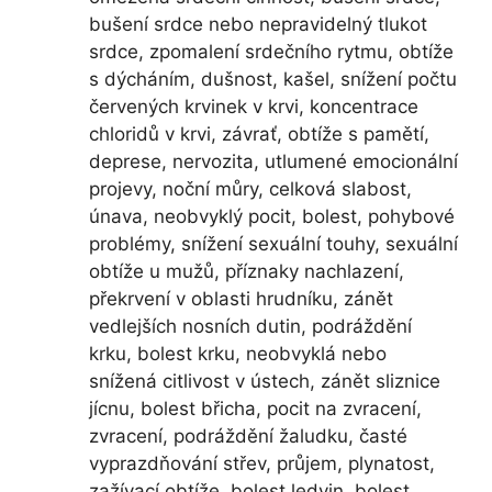
bušení srdce nebo nepravidelný tlukot
srdce, zpomalení srdečního rytmu, obtíže
s dýcháním, dušnost, kašel, snížení počtu
červených krvinek v krvi, koncentrace
chloridů v krvi, závrať, obtíže s pamětí,
deprese, nervozita, utlumené emocionální
projevy, noční můry, celková slabost,
únava, neobvyklý pocit, bolest, pohybové
problémy, snížení sexuální touhy, sexuální
obtíže u mužů, příznaky nachlazení,
překrvení v oblasti hrudníku, zánět
vedlejších nosních dutin, podráždění
krku, bolest krku, neobvyklá nebo
snížená citlivost v ústech, zánět sliznice
jícnu, bolest břicha, pocit na zvracení,
zvracení, podráždění žaludku, časté
vyprazdňování střev, průjem, plynatost,
zažívací obtíže, bolest ledvin, bolest