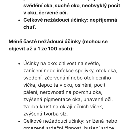
svědění oka, suché oko, neobvyklý pocit
v oku, červené oči.
Celkové nežádoucí účinky: nepříjemná
chuť.
Méně časté nežádoucí účinky (mohou se
objevit až u 1 ze 100 osob):
Účinky na oko: citlivost na světlo,
zanícení nebo infekce spojivky, otok oka,
svědění, zčervenání nebo otok očního
víčka, depozita v oku, oslnění, pocit
pálení, nerovnosti na povrchu oka,
zvýšená pigmentace oka, unavené oči,
tvorba krust na okraji očních víček,
zvýšená tvorba slz.
Celkové nežádoucí účinky: snížená nebo
omezená srdeční činnost, bušení srdce,