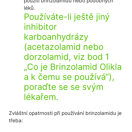
použití brinzolamidu nebo podobných
léků.
Používáte-li ještě jiný
inhibitor
karboanhydrázy
(acetazolamid nebo
dorzolamid, viz bod 1
„Co je Brinzolamid Olikla
a k čemu se používá“),
poraďte se se svým
lékařem.
Zvláštní opatrnosti při používání brinzolamidu je
třeba: