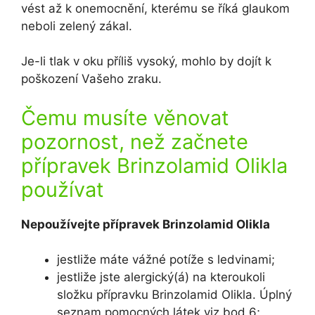
vést až k onemocnění, kterému se říká glaukom
neboli zelený zákal.
Je-li tlak v oku příliš vysoký, mohlo by dojít k
poškození Vašeho zraku.
Čemu musíte věnovat
pozornost, než začnete
přípravek Brinzolamid Olikla
používat
Nepoužívejte přípravek Brinzolamid Olikla
jestliže máte vážné potíže s ledvinami;
jestliže jste alergický(á) na kteroukoli
složku přípravku Brinzolamid Olikla. Úplný
seznam pomocných látek viz bod 6;