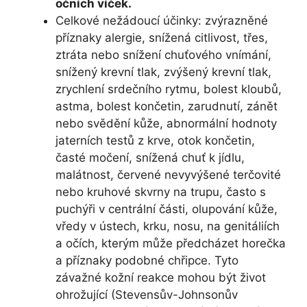
očních víček.
Celkové nežádoucí účinky: zvýrazněné
příznaky alergie, snížená citlivost, třes,
ztráta nebo snížení chuťového vnímání,
snížený krevní tlak, zvýšený krevní tlak,
zrychlení srdečního rytmu, bolest kloubů,
astma, bolest končetin, zarudnutí, zánět
nebo svědění kůže, abnormální hodnoty
jaterních testů z krve, otok končetin,
časté močení, snížená chuť k jídlu,
malátnost, červené nevyvýšené terčovité
nebo kruhové skvrny na trupu, často s
puchýři v centrální části, olupování kůže,
vředy v ústech, krku, nosu, na genitáliích
a očích, kterým může předcházet horečka
a příznaky podobné chřipce. Tyto
závažné kožní reakce mohou být život
ohrožující (Stevensův-Johnsonův