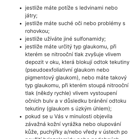
jestliže máte potíže s ledvinami nebo
játry;
jestliže máte suché oči nebo problémy s
rohovkou;
jestliže užíváte jiné sulfonamidy;
jestliže máte určitý typ glaukomu, při
kterém se nitrooční tlak zvyšuje vlivem
depozit v oku, která blokují odtok tekutiny
(pseudoexfoliativní glaukom nebo
pigmentový glaukom), nebo máte takový
typ glaukomu, při kterém stoupá nitrooční
tlak (někdy rychle) vlivem vystoupení
očních bulv a v důsledku bránění odtoku
tekutiny (glaukom s úzkým úhlem);
pokud se u Vás v minulosti objevila
závažná kožní vyrážka nebo olupování
kůže, puchýřky a/nebo vředy v ústech po