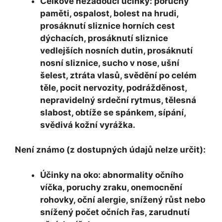
Celkové nežádoucí účinky: poruchy
paměti, ospalost, bolest na hrudi,
prosáknutí sliznice horních cest
dýchacích, prosáknutí sliznice
vedlejších nosních dutin, prosáknutí
nosní sliznice, sucho v nose, ušní
šelest, ztráta vlasů, svědění po celém
těle, pocit nervozity, podrážděnost,
nepravidelný srdeční rytmus, tělesná
slabost, obtíže se spánkem, sípání,
svědivá kožní vyrážka.
Není známo (z dostupných údajů nelze určit):
Účinky na oko: abnormality očního
víčka, poruchy zraku, onemocnění
rohovky, oční alergie, snížený růst nebo
snížený počet očních řas, zarudnutí