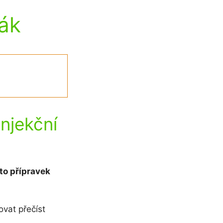
ták
njekční
to přípravek
ovat přečíst