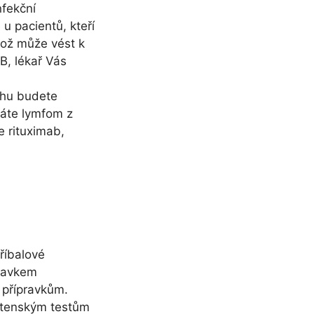
nfekční
u pacientů, kteří
což může vést k
B, lékař Vás
ěhu budete
máte lymfom z
 rituximab,
říbalové
pravkem
 přípravkům.
hotenským testům