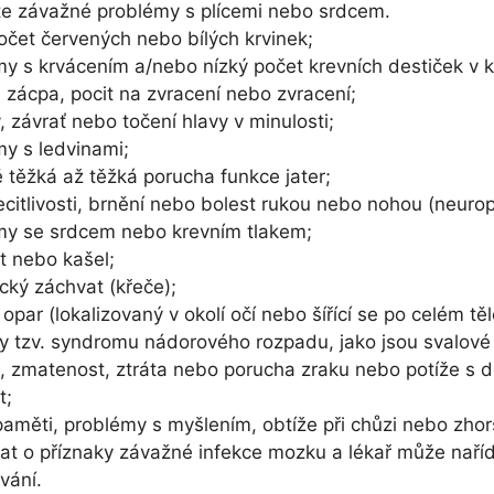
e závažné problémy s plícemi nebo srdcem.
očet červených nebo bílých krvinek;
y s krvácením a/nebo nízký počet krevních destiček v kr
 zácpa, pocit na zvracení nebo zvracení;
 závrať nebo točení hlavy v minulosti;
y s ledvinami;
 těžká až těžká porucha funkce jater;
ecitlivosti, brnění nebo bolest rukou nebo nohou (neuropa
my se srdcem nebo krevním tlakem;
t nebo kašel;
ický záchvat (křeče);
opar (lokalizovaný v okolí očí nebo šířící se po celém těl
y tzv. syndromu nádorového rozpadu, jako jsou svalové
, zmatenost, ztráta nebo porucha zraku nebo potíže s 
t;
paměti, problémy s myšlením, obtíže při chůzi nebo zho
at o příznaky závažné infekce mozku a lékař může nařídi
vání.