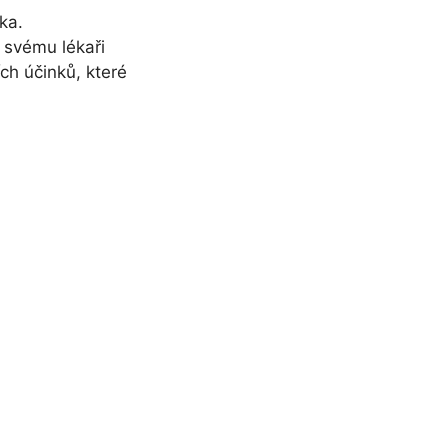
ka.
 svému lékaři
ch účinků, které