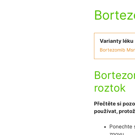
Bortez
Varianty léku
Bortezomib Msn 
Bortezo
roztok
Přečtěte si pozo
používat, proto
Ponechte s
znovu.