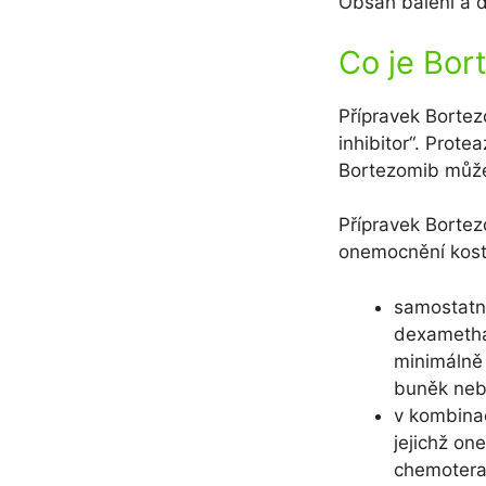
Obsah balení a d
Co je Bor
Přípravek Borte
inhibitor“. Prot
Bortezomib může
Přípravek Borte
onemocnění kostn
samostatn
dexametha
minimálně 
buněk neb
v kombinac
jejichž on
chemoterap