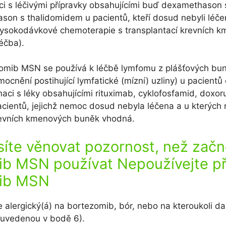
ci s léčivými přípravky obsahujícími buď dexamethason
on s thalidomidem u pacientů, kteří dosud nebyli léče
ysokodávkové chemoterapie s transplantací krevních 
léčba).
zomib MSN se používá k léčbě lymfomu z plášťových bun
cnění postihující lymfatické (mízní) uzliny) u pacientů 
naci s léky obsahujícími rituximab, cyklofosfamid, doxor
acientů, jejichž nemoc dosud nebyla léčena a u kterých 
revních kmenových buněk vhodná.
te věnovat pozornost, než začn
b MSN používat Nepoužívejte př
ib MSN
ste alergický(á) na bortezomib, bór, nebo na kteroukoli da
(uvedenou v bodě 6).