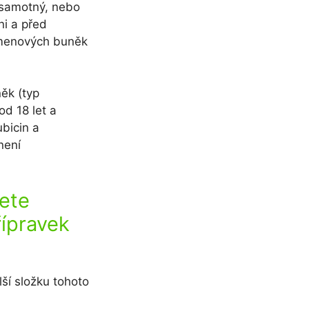
 samotný, nebo
ni a před
kmenových buněk
ěk (typ
od 18 let a
ubicin a
není
ete
ípravek
lší složku tohoto