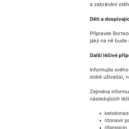
a zabránění otěho
Děti a dospívajíc
Přípravek Bortez
jaký na ně bude m
Další léčivé př
Informujte svého 
době užíval(a), 
Zejména informujt
následujících léč
ketokonazo
ritonavir 
rifampicin