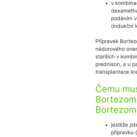
v kombina
dexamethas
podáním v
(indukční 
Přípravek Borte
nádorového onemo
starších v kombi
prednison, a u p
transplantace k
Čemu musí
Bortezomi
Bortezom
jestliže j
přípravku 