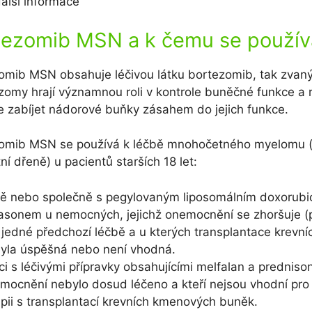
alší informace
tezomib MSN a k čemu se použív
zomib MSN obsahuje léčivou látku bortezomib, tak zvan
eazomy hrají významnou roli v kontrole buněčné funkce a 
 zabíjet nádorové buňky zásahem do jejich funkce.
zomib MSN se používá k léčbě mnohočetného myelomu 
í dřeně) u pacientů starších 18 let:
ě nebo společně s pegylovaným liposomálním doxorubi
sonem u nemocných, jejichž onemocnění se zhoršuje (p
jedné předchozí léčbě a u kterých transplantace krevn
yla úspěšná nebo není vhodná.
i s léčivými přípravky obsahujícími melfalan a predniso
emocnění nebylo dosud léčeno a kteří nejsou vhodní pr
ii s transplantací krevních kmenových buněk.