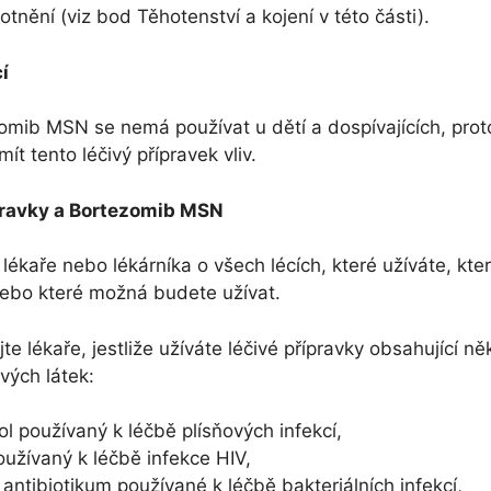
tnění (viz bod Těhotenství a kojení v této části).
í
omib MSN se nemá používat u dětí a dospívajících, pro
ít tento léčivý přípravek vliv.
ípravky a Bortezomib MSN
lékaře nebo lékárníka o všech lécích, které užíváte, kte
nebo které možná budete užívat.
e lékaře, jestliže užíváte léčivé přípravky obsahující ně
ivých látek:
l používaný k léčbě plísňových infekcí,
používaný k léčbě infekce HIV,
, antibiotikum používané k léčbě bakteriálních infekcí,