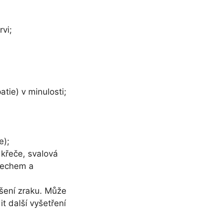
vi;
tie) v minulosti;
e);
 křeče, svalová
dechem a
ršení zraku. Může
t další vyšetření