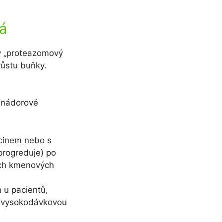
á
ý „proteazomový
růstu buňky.
(nádorové
cinem nebo s
rogreduje) po
ích kmenových
n u pacientů,
o vysokodávkovou