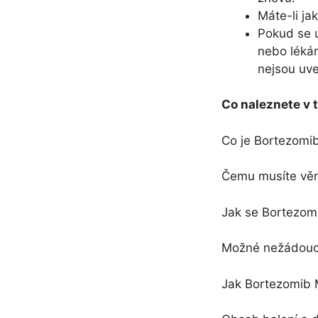
Máte-li ja
Pokud se u
nebo lékár
nejsou uve
Co naleznete v t
Co je Bortezomi
Čemu musíte věn
Jak se Bortezom
Možné nežádoucí
Jak Bortezomib