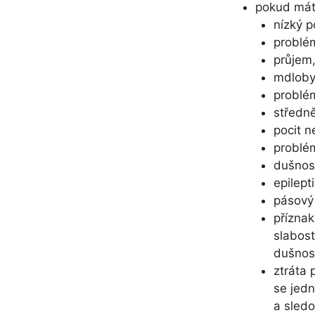
pokud mát
nízký p
problém
průjem,
mdloby,
problém
středně
pocit n
problé
dušnos
epilept
pásový 
příznak
slabost
dušnos
ztráta 
se jedn
a sledo