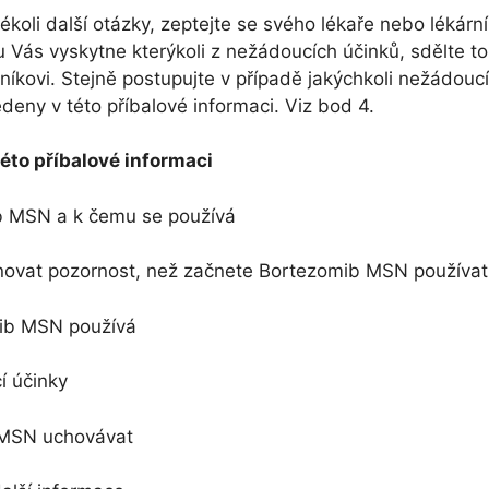
kékoli další otázky, zeptejte se svého lékaře nebo lékární
 Vás vyskytne kterýkoli z nežádoucích účinků, sdělte to
níkovi. Stejně postupujte v případě jakýchkoli nežádoucí
deny v této příbalové informaci. Viz bod 4.
éto příbalové informaci
b MSN a k čemu se používá
ovat pozornost, než začnete Bortezomib MSN používat
ib MSN používá
 účinky
 MSN uchovávat