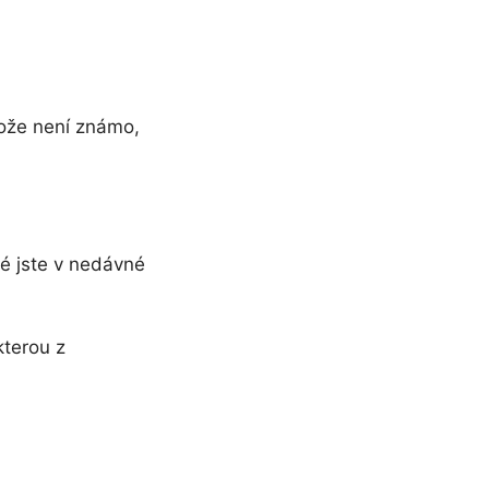
tože není známo,
ré jste v nedávné
kterou z