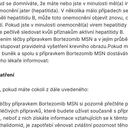
d se domníváte, že máte nebo jste v minulosti měl(a) i
ocnění jater (hepatitida). V několika málo případech se 
měli hepatitidu B, může toto onemocnění objevit znovu, 
í. Pokud jste v minulosti onemocněl(a) virem hepatitidy 
 pečlivě sledovat kvůli příznakům aktivní hepatitidy B.
jením léčby přípravkem Bortezomib MSN a v jejím průb
stupovat pravidelná vyšetření krevního obrazu.Pokud 
h buněk a spolu s přípravkem Bortezomib MSN dostáváte
ho lékaře informovat:
atření
e, pokud máte cokoli z dále uvedeného:
léčby přípravkem Bortezomib MSN si pozorně přečtěte p
léčivých přípravků, které budete užívat současně s pří
neboť z nich získáte informace vztahujících se k těmto
thalidomid, je zapotřebí věnovat zvláštní pozornost tě