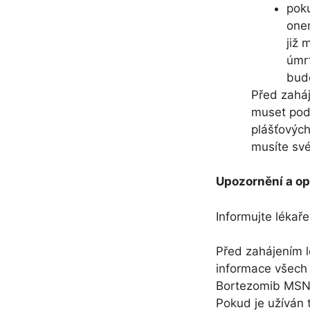
poku
onem
již 
úmrt
bude
Před zahá
muset pod
plášťovýc
musíte své
Upozornění a op
Informujte lékař
Před zahájením 
informace všech 
Bortezomib MSN, 
Pokud je užíván 