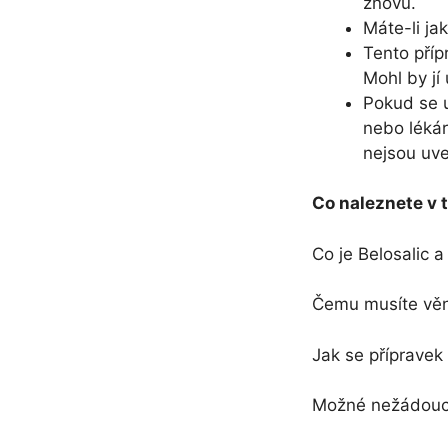
znovu.
Máte-li ja
Tento příp
Mohl by jí
Pokud se u
nebo lékár
nejsou uve
Co naleznete v t
Co je Belosalic 
Čemu musíte věno
Jak se přípravek
Možné nežádoucí