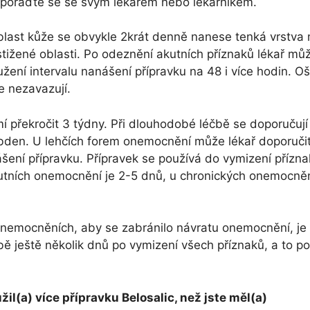
á), poraďte se se svým lékařem nebo lékárníkem.
last kůže se obvykle 2krát denně nanese tenká vrstva 
stižené oblasti. Po odeznění akutních příznaků lékař mů
žení intervalu nanášení přípravku na 48 i více hodin. O
e nezavazují.
í překročit 3 týdny. Při dlouhodobé léčbě se doporučuj
obden. U lehčích forem onemocnění může lékař doporučit
ení přípravku. Přípravek se používá do vymizení přízn
utních onemocnění je 2-5 dnů, u chronických onemocněn
onemocněních, aby se zabránilo návratu onemocnění, j
bě ještě několik dnů po vymizení všech příznaků, a to p
užil(a) více přípravku Belosalic, než jste měl(a)