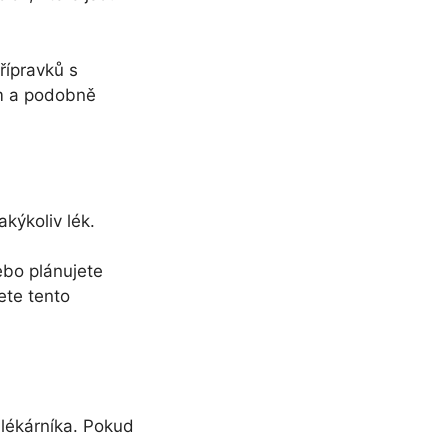
řípravků s
em a podobně
kýkoliv lék.
ebo plánujete
ete tento
 lékárníka. Pokud