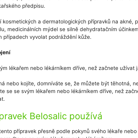
kařského předpisu.
 kosmetických a dermatologických přípravků na akné, p
u, medicinálních mýdel se silně dehydratačním účink
 případech vyvolat podráždění kůže.
jení
ým lékařem nebo lékárníkem dříve, než začnete užívat ja
ná nebo kojíte, domníváte se, že můžete být těhotná, n
te se se svým lékařem nebo lékárníkem dříve, než začn
t.
ípravek Belosalic používá
tento přípravek přesně podle pokynů svého lékaře nebo