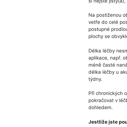
si nejste jistý(
Na postiženou ob
vetře do celé po
postupné prodlou
plochy se obvykl
Délka léčby nesm
aplikace, např. 
méně časté nanáš
délka léčby u ak
týdny.
Při chronických 
pokračovat v léč
dohledem.
Jestliže jste po