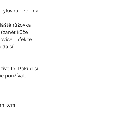
licylovou nebo na
vláště růžovka
a (zánět kůže
ovice, infekce
 další.
žívejte. Pokud si
ic používat.
rníkem.