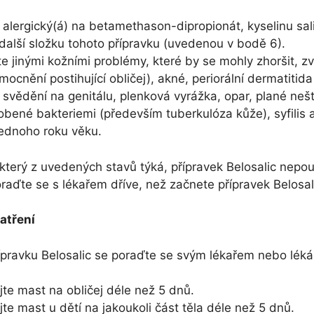
 alergický(á) na betamethason-dipropionát, kyselinu sa
 další složku tohoto přípravku (uvedenou v bodě 6).
te jinými kožními problémy, které by se mohly zhoršit, z
mocnění postihující obličej), akné, periorální dermatitid
, svědění na genitálu, plenková vyrážka, opar, plané nešt
bené bakteriemi (především tuberkulóza kůže), syfilis a
jednoho roku věku.
terý z uvedených stavů týká, přípravek Belosalic nepou
poraďte se s lékařem dříve, než začnete přípravek Belosal
atření
ípravku Belosalic se poraďte se svým lékařem nebo léká
te mast na obličej déle než 5 dnů.
te mast u dětí na jakoukoli část těla déle než 5 dnů.