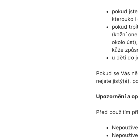
pokud jste
kteroukoli
pokud trpí
(kožní one
okolo úst)
kůže způso
u dětí do 
Pokud se Vás něk
nejste jistý(á), 
Upozornění a op
Před použitím př
Nepoužívej
Nepoužívej