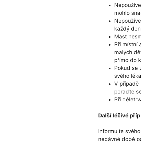
Nepoužívej
mohlo snad
Nepoužívej
každý den
Mast nesmí
Při místní
malých dět
přímo do 
Pokud se u
svého léka
V případě 
poraďte s
Při déletrv
Další léčivé pří
Informujte svého 
nedávné době pou