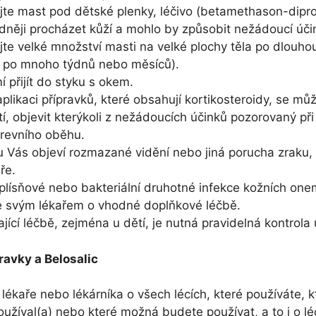
te mast pod dětské plenky, léčivo (betamethason-dipro
něji procházet kůží a mohlo by způsobit nežádoucí úči
te velké množství masti na velké plochy těla po dlouho
 po mnoho týdnů nebo měsíců).
 přijít do styku s okem.
 aplikaci přípravků, které obsahují kortikosteroidy, se m
í, objevit kterýkoli z nežádoucích účinků pozorovaný při
krevního oběhu.
 Vás objeví rozmazané vidění nebo jiná porucha zraku, 
ře.
plísňové nebo bakteriální druhotné infekce kožních on
e svým lékařem o vhodné doplňkové léčbě.
ající léčbě, zejména u dětí, je nutná pravidelná kontrola 
pravky a Belosalic
lékaře nebo lékárníka o všech lécích, které používáte, kt
žíval(a) nebo které možná budete používat, a to i o léc