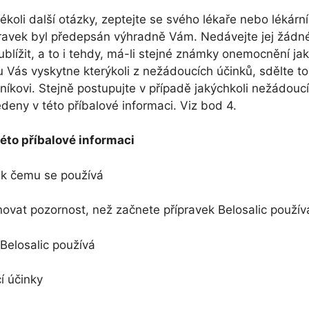
kékoli další otázky, zeptejte se svého lékaře nebo lékární
ravek byl předepsán výhradně Vám. Nedávejte jej žádné
 ublížit, a to i tehdy, má-li stejné známky onemocnění ja
 Vás vyskytne kterýkoli z nežádoucích účinků, sdělte to
níkovi. Stejně postupujte v případě jakýchkoli nežádoucí
deny v této příbalové informaci. Viz bod 4.
éto příbalové informaci
a k čemu se používá
vat pozornost, než začnete přípravek Belosalic použív
 Belosalic používá
 účinky