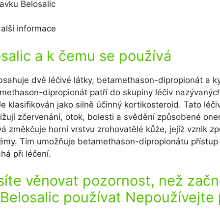
avku Belosalic
alší informace
osalic a k čemu se používá
bsahuje dvě léčivé látky, betamethason-dipropionát a k
amethason-dipropionát patří do skupiny léčiv nazývaných
Je klasifikován jako silně účinný kortikosteroid. Tato léči
ižují zčervenání, otok, bolesti a svědění způsobené on
vá změkčuje horní vrstvu zrohovatělé kůže, jejíž vznik z
lémy. Tím umožňuje betamethason-dipropionátu přístup 
á při léčení.
te věnovat pozornost, než začn
 Belosalic používat Nepoužívejte 