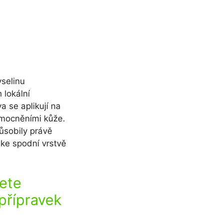
yselinu
 lokální
va se aplikují na
emocněními kůže.
působily právě
ke spodní vrstvě
ete
přípravek