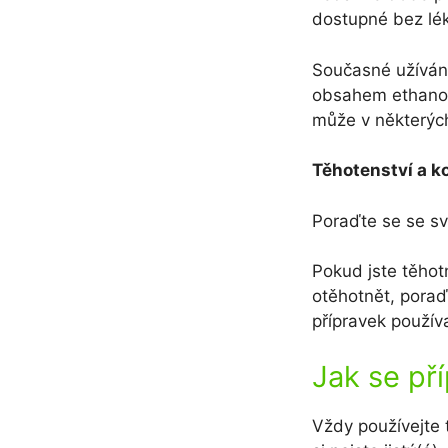
dostupné bez lé
Současné užívání
obsahem ethanol
může v některých
Těhotenství a ko
Poraďte se se sv
Pokud jste těhot
otěhotnět, poraď
přípravek používa
Jak se př
Vždy používejte 