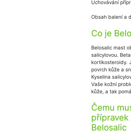
Uchovávání přípr
Obsah balení a d
Co je Bel
Belosalic mast o
salicylovou. Bet
kortikosteroidy. 
povrch kůže a sn
Kyselina salicylo
Vaše kožní prob
kůže, a tak pomáh
Čemu musí
přípravek
Belosalic