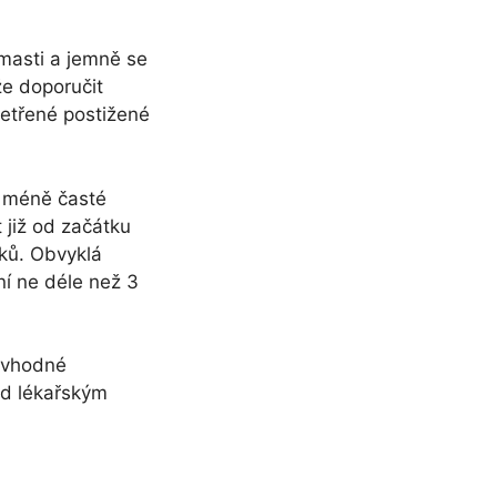
masti a jemně se
že doporučit
šetřené postižené
í méně časté
 již od začátku
aků. Obvyklá
í ne déle než 3
e vhodné
od lékařským