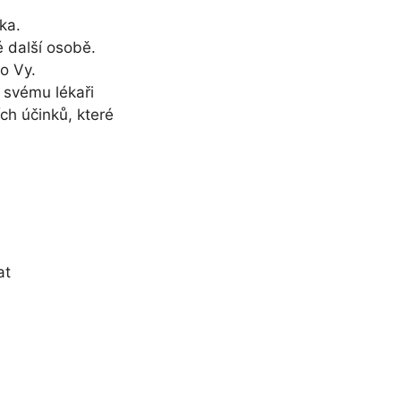
ka.
 další osobě.
ko Vy.
 svému lékaři
ch účinků, které
at