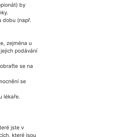
pionát) by
nky.
u dobu (např.
ůže, zejména u
 jejich podávání
obraťte se na
emocnění se
u lékaře.
eré jste v
ích, které jsou